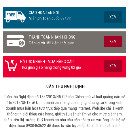
GIAO HOA TẬN NƠI
XEM
Miễn phí toàn quốc 63 tỉnh
THANH TOÁN NHANH CHÓNG
XEM
Tiện lợi và tiết kiệm thời gian
HỖ TRỢ NHANH - MUA HÀNG GẤP
XEM
Thời gian giao hàng trong vòng 02 giờ
TUÂN THỦ NGHỊ ĐỊNH
Tuân thủ Nghị định số 185/2013/NĐ-CP của Chính phủ và luật quảng cáo số
16/2012/QH13 về kinh doanh bán hàng qua mạng. Chúng tôi không kinh
doanh mua bán hoa tươi trực tiếp qua mạng internet. Website chỉ là kênh
thông tin giới thiệu cửa hàng, giới thiệu sản phẩm và cho mức giá tham
khảo trên thị trường. Quý khách có nhu cầu cần hỗ trợ xin vui lòng liên hệ số
điện thoại 0938463622 để được tư vấn trực tiếp. Chân thành cảm ơn !