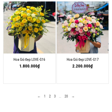
Hoa Giỏ Đẹp LOVE-G16
Hoa Giỏ Đẹp LOVE-G17
1.800.000₫
2.200.000₫
←
1
2
3
...
20
→