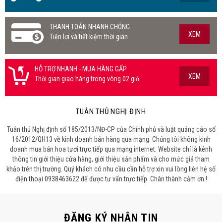
THANH TOÁN NHANH CHÓNG
XEM
Tiện lợi và tiết kiệm thời gian
HỖ TRỢ NHANH - MUA HÀNG GẤP
XEM
Thời gian giao hàng trong vòng 02 giờ
TUÂN THỦ NGHỊ ĐỊNH
Tuân thủ Nghị định số 185/2013/NĐ-CP của Chính phủ và luật quảng cáo số
16/2012/QH13 về kinh doanh bán hàng qua mạng. Chúng tôi không kinh
doanh mua bán hoa tươi trực tiếp qua mạng internet. Website chỉ là kênh
thông tin giới thiệu cửa hàng, giới thiệu sản phẩm và cho mức giá tham
khảo trên thị trường. Quý khách có nhu cầu cần hỗ trợ xin vui lòng liên hệ số
điện thoại 0938463622 để được tư vấn trực tiếp. Chân thành cảm ơn !
ĐĂNG KÝ NHẬN TIN