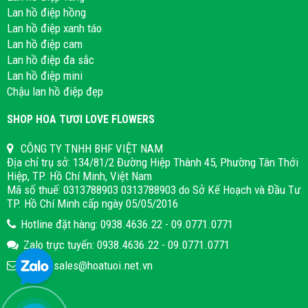
Lan hồ điệp hồng
Lan hồ điệp xanh táo
Lan hồ điệp cam
Lan hồ điệp đa sắc
Lan hồ điệp mini
Chậu lan hồ điệp đẹp
SHOP HOA TƯƠI LOVE FLOWERS
CÔNG TY TNHH BHF VIỆT NAM
Địa chỉ trụ sở: 134/81/2 Đường Hiệp Thành 45, Phường Tân Thới
Hiệp, TP. Hồ Chí Minh, Việt Nam
Mã số thuế: 0313788903 0313788903 do Sở Kế Hoạch và Đầu Tư
TP. Hồ Chí Minh cấp ngày 05/05/2016
Hotline đặt hàng: 0938.4636.22 - 09.0771.0771
Zalo trực tuyến: 0938.4636.22 - 09.0771.0771
Email: sales@hoatuoi.net.vn