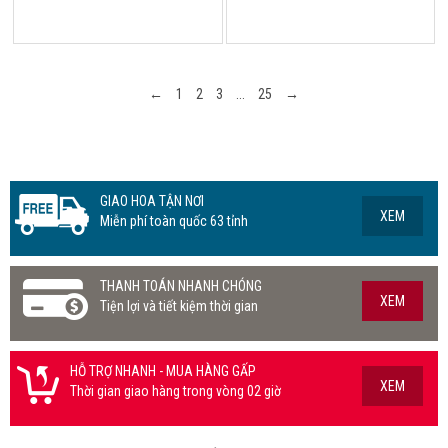
←
1
2
3
...
25
→
GIAO HOA TẬN NƠI
XEM
Miễn phí toàn quốc 63 tỉnh
THANH TOÁN NHANH CHÓNG
XEM
Tiện lợi và tiết kiệm thời gian
HỖ TRỢ NHANH - MUA HÀNG GẤP
XEM
Thời gian giao hàng trong vòng 02 giờ