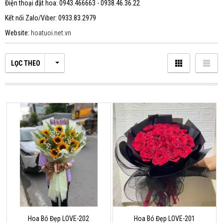
Điện thoại đặt hoa: 0943.466663 - 0938.46.36.22
Kết nối Zalo/Viber: 0933.83.2979
Website:
hoatuoi.net.vn
LỌC THEO
Hoa Bó Đẹp LOVE-202
Hoa Bó Đẹp LOVE-201