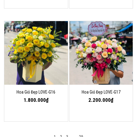
Hoa Giỏ Đẹp LOVE-G16
Hoa Giỏ Đẹp LOVE-G17
1.800.000₫
2.200.000₫
←
1
2
3
...
29
→