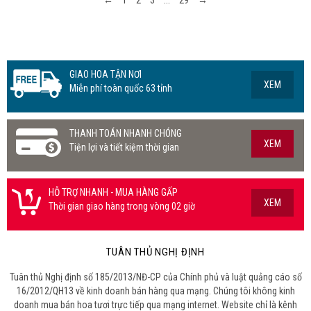
GIAO HOA TẬN NƠI
XEM
Miễn phí toàn quốc 63 tỉnh
THANH TOÁN NHANH CHÓNG
XEM
Tiện lợi và tiết kiệm thời gian
HỖ TRỢ NHANH - MUA HÀNG GẤP
XEM
Thời gian giao hàng trong vòng 02 giờ
TUÂN THỦ NGHỊ ĐỊNH
Tuân thủ Nghị định số 185/2013/NĐ-CP của Chính phủ và luật quảng cáo số
16/2012/QH13 về kinh doanh bán hàng qua mạng. Chúng tôi không kinh
doanh mua bán hoa tươi trực tiếp qua mạng internet. Website chỉ là kênh