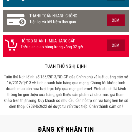
THANH TOÁN NHANH CHÓNG
XEM
Tiện lợi và tiết kiệm thời gian
HỖ TRỢ NHANH - MUA HÀNG GẤP
XEM
Thời gian giao hàng trong vòng 02 giờ
TUÂN THỦ NGHỊ ĐỊNH
Tuân thủ Nghị định số 185/2013/NĐ-CP của Chính phủ và luật quảng cáo số
16/2012/QH13 về kinh doanh bán hàng qua mạng. Chúng tôi không kinh
doanh mua bán hoa tươi trực tiếp qua mạng internet. Website chỉ là kênh
thông tin giới thiệu cửa hàng, giới thiệu sản phẩm và cho mức giá tham
khảo trên thị trường. Quý khách có nhu cầu cần hỗ trợ xin vui lòng liên hệ số
điện thoại 0938463622 để được tư vấn trực tiếp. Chân thành cảm ơn !
ĐĂNG KÝ NHẬN TIN