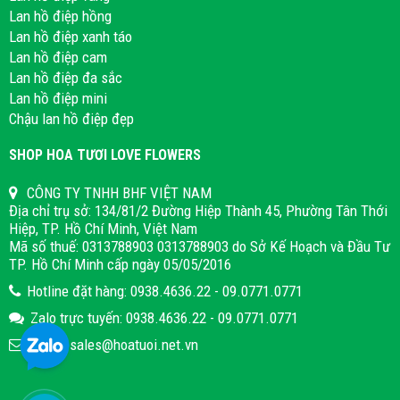
Lan hồ điệp hồng
Lan hồ điệp xanh táo
Lan hồ điệp cam
Lan hồ điệp đa sắc
Lan hồ điệp mini
Chậu lan hồ điệp đẹp
SHOP HOA TƯƠI LOVE FLOWERS
CÔNG TY TNHH BHF VIỆT NAM
Địa chỉ trụ sở: 134/81/2 Đường Hiệp Thành 45, Phường Tân Thới
Hiệp, TP. Hồ Chí Minh, Việt Nam
Mã số thuế: 0313788903 0313788903 do Sở Kế Hoạch và Đầu Tư
TP. Hồ Chí Minh cấp ngày 05/05/2016
Hotline đặt hàng: 0938.4636.22 - 09.0771.0771
Zalo trực tuyến: 0938.4636.22 - 09.0771.0771
Email: sales@hoatuoi.net.vn