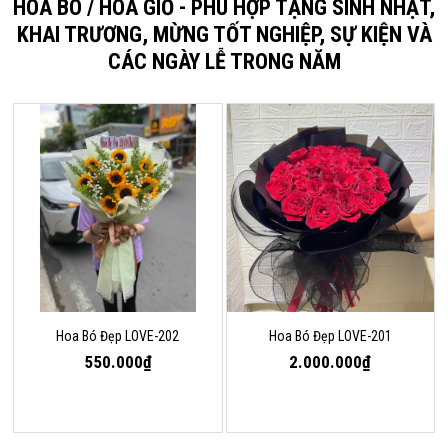
HOA BÓ / HOA GIỎ - PHÙ HỢP TẶNG SINH NHẬT,
KHAI TRƯƠNG, MỪNG TỐT NGHIỆP, SỰ KIỆN VÀ
CÁC NGÀY LỄ TRONG NĂM
Hoa Bó Đẹp LOVE-202
Hoa Bó Đẹp LOVE-201
550.000₫
2.000.000₫