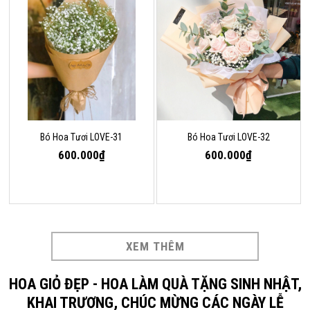
Bó Hoa Tươi LOVE-31
Bó Hoa Tươi LOVE-32
600.000₫
600.000₫
XEM THÊM
HOA GIỎ ĐẸP - HOA LÀM QUÀ TẶNG SINH NHẬT,
KHAI TRƯƠNG, CHÚC MỪNG CÁC NGÀY LỄ