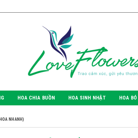
NG
HOA CHIA BUỒN
HOA SINH NHẬT
HOA BÓ
O HOA NHANH)