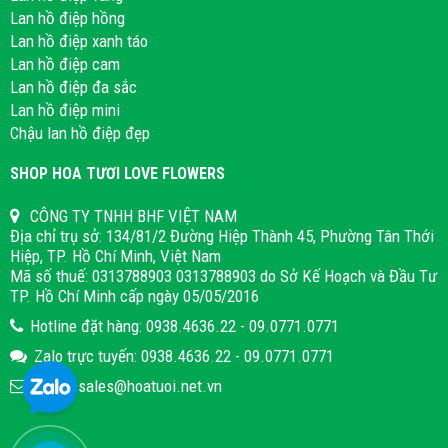
Lan hồ điệp hồng
Lan hồ điệp xanh táo
Lan hồ điệp cam
Lan hồ điệp đa sắc
Lan hồ điệp mini
Chậu lan hồ điệp đẹp
SHOP HOA TƯƠI LOVE FLOWERS
CÔNG TY TNHH BHF VIỆT NAM
Địa chỉ trụ sở: 134/81/2 Đường Hiệp Thành 45, Phường Tân Thới
Hiệp, TP. Hồ Chí Minh, Việt Nam
Mã số thuế: 0313788903 0313788903 do Sở Kế Hoạch và Đầu Tư
TP. Hồ Chí Minh cấp ngày 05/05/2016
Hotline đặt hàng: 0938.4636.22 - 09.0771.0771
Zalo trực tuyến: 0938.4636.22 - 09.0771.0771
Email: sales@hoatuoi.net.vn