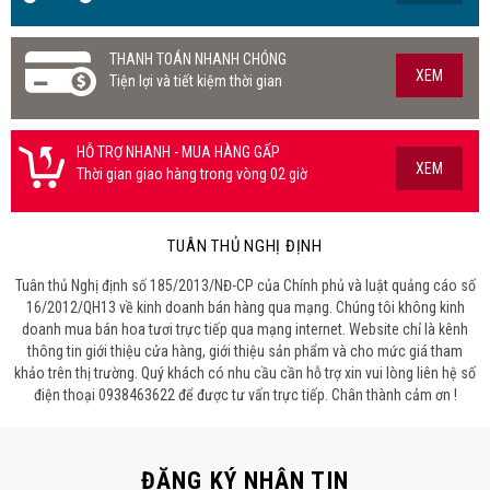
THANH TOÁN NHANH CHÓNG
XEM
Tiện lợi và tiết kiệm thời gian
HỖ TRỢ NHANH - MUA HÀNG GẤP
XEM
Thời gian giao hàng trong vòng 02 giờ
TUÂN THỦ NGHỊ ĐỊNH
Tuân thủ Nghị định số 185/2013/NĐ-CP của Chính phủ và luật quảng cáo số
16/2012/QH13 về kinh doanh bán hàng qua mạng. Chúng tôi không kinh
doanh mua bán hoa tươi trực tiếp qua mạng internet. Website chỉ là kênh
thông tin giới thiệu cửa hàng, giới thiệu sản phẩm và cho mức giá tham
khảo trên thị trường. Quý khách có nhu cầu cần hỗ trợ xin vui lòng liên hệ số
điện thoại 0938463622 để được tư vấn trực tiếp. Chân thành cảm ơn !
ĐĂNG KÝ NHẬN TIN