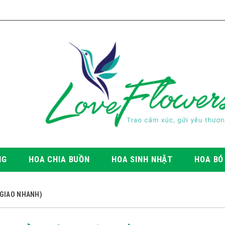
NG
HOA CHIA BUỒN
HOA SINH NHẬT
HOA BÓ
P GIAO NHANH)