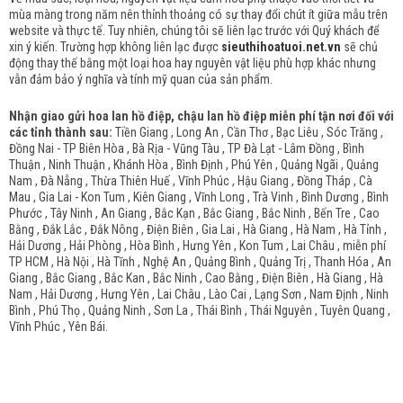
mùa màng trong năm nên thỉnh thoảng có sự thay đổi chút ít giữa mẫu trên
website và thực tế. Tuy nhiên, chúng tôi sẽ liên lạc trước với Quý khách để
xin ý kiến. Trường hợp không liên lạc được
sieuthihoatuoi.net.vn
sẽ chủ
động thay thế bằng một loại hoa hay nguyên vật liệu phù hợp khác nhưng
vẫn đảm bảo ý nghĩa và tính mỹ quan của sản phẩm.
Nhận giao gửi hoa lan hồ điệp, chậu lan hồ điệp miễn phí tận nơi đối với
các tỉnh thành sau:
Tiền Giang , Long An , Cần Thơ , Bạc Liêu , Sóc Trăng ,
Đồng Nai - TP Biên Hòa , Bà Rịa - Vũng Tàu , TP Đà Lạt - Lâm Đồng , Bình
Thuận , Ninh Thuận , Khánh Hòa , Bình Định , Phú Yên , Quảng Ngãi , Quảng
Nam , Đà Nẵng , Thừa Thiên Huế , Vĩnh Phúc , Hậu Giang , Đồng Tháp , Cà
Mau , Gia Lai - Kon Tum , Kiên Giang , Vĩnh Long , Trà Vinh , Bình Dương , Bình
Phước , Tây Ninh , An Giang , Bắc Kạn , Bắc Giang , Bắc Ninh , Bến Tre , Cao
Bằng , Đắk Lắc , Đắk Nông , Điện Biên , Gia Lai , Hà Giang , Hà Nam , Hà Tỉnh ,
Hải Dương , Hải Phòng , Hòa Bình , Hưng Yên , Kon Tum , Lai Châu , miễn phí
TP HCM , Hà Nội , Hà Tĩnh , Nghệ An , Quảng Bình , Quảng Trị , Thanh Hóa , An
Giang , Bắc Giang , Bắc Kan , Bắc Ninh , Cao Bằng , Điện Biên , Hà Giang , Hà
Nam , Hải Dương , Hưng Yên , Lai Châu , Lào Cai , Lạng Sơn , Nam Định , Ninh
Bình , Phú Thọ , Quảng Ninh , Sơn La , Thái Bình , Thái Nguyên , Tuyên Quang ,
Vĩnh Phúc , Yên Bái.