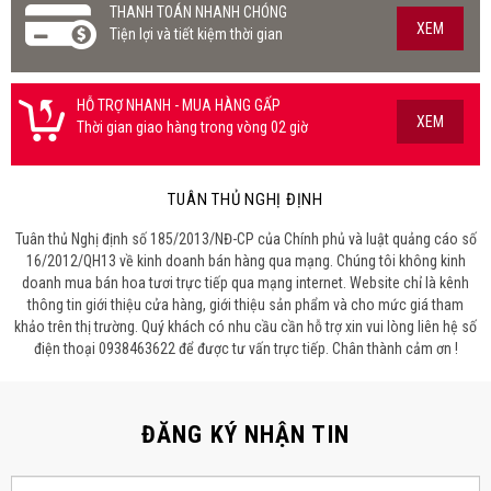
THANH TOÁN NHANH CHÓNG
XEM
Tiện lợi và tiết kiệm thời gian
HỖ TRỢ NHANH - MUA HÀNG GẤP
XEM
Thời gian giao hàng trong vòng 02 giờ
TUÂN THỦ NGHỊ ĐỊNH
Tuân thủ Nghị định số 185/2013/NĐ-CP của Chính phủ và luật quảng cáo số
16/2012/QH13 về kinh doanh bán hàng qua mạng. Chúng tôi không kinh
doanh mua bán hoa tươi trực tiếp qua mạng internet. Website chỉ là kênh
thông tin giới thiệu cửa hàng, giới thiệu sản phẩm và cho mức giá tham
khảo trên thị trường. Quý khách có nhu cầu cần hỗ trợ xin vui lòng liên hệ số
điện thoại 0938463622 để được tư vấn trực tiếp. Chân thành cảm ơn !
ĐĂNG KÝ NHẬN TIN