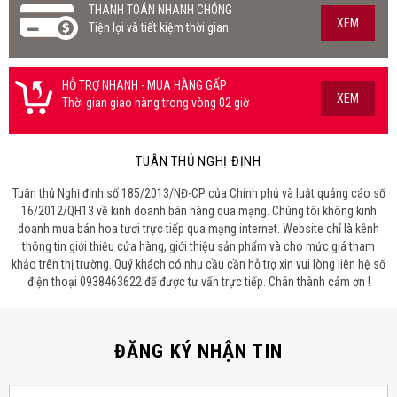
THANH TOÁN NHANH CHÓNG
XEM
Tiện lợi và tiết kiệm thời gian
HỖ TRỢ NHANH - MUA HÀNG GẤP
XEM
Thời gian giao hàng trong vòng 02 giờ
TUÂN THỦ NGHỊ ĐỊNH
Tuân thủ Nghị định số 185/2013/NĐ-CP của Chính phủ và luật quảng cáo số
16/2012/QH13 về kinh doanh bán hàng qua mạng. Chúng tôi không kinh
doanh mua bán hoa tươi trực tiếp qua mạng internet. Website chỉ là kênh
thông tin giới thiệu cửa hàng, giới thiệu sản phẩm và cho mức giá tham
khảo trên thị trường. Quý khách có nhu cầu cần hỗ trợ xin vui lòng liên hệ số
điện thoại 0938463622 để được tư vấn trực tiếp. Chân thành cảm ơn !
ĐĂNG KÝ NHẬN TIN