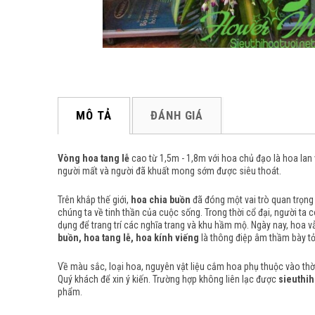
MÔ TẢ
ĐÁNH GIÁ
Vòng hoa tang lễ
cao từ 1,5m - 1,8m với hoa chủ đạo là hoa lan
người mất và người đã khuất mong sớm được siêu thoát.
Trên khắp thế giới,
hoa chia buồn
đã đóng một vai trò quan trọng 
chúng ta về tinh thần của cuộc sống.
Trong thời cổ đại, người ta
dụng để trang trí các nghĩa trang và khu hầm mộ.
Ngày nay, hoa vẫ
buồn, hoa tang lễ, hoa kính viếng
là thông điệp âm thầm bày tỏ
Về màu sắc, loại hoa, nguyên vật liệu cắm hoa phụ thuộc vào thời 
Quý khách để xin ý kiến. Trường hợp không liên lạc được
sieuthih
phẩm.