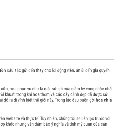
uồn
sâu sắc gửi đến thay cho lời động viên, an ủi đến gia quyến
 nữa, hoa phục vụ như là một sứ giả của niềm hy vọng nhắc nhở
ười khuất, trong khi hoa thơm và các cây cảnh đẹp đã được sử
đó ra đi vĩnh biệt thế giới này.
Trong lúc đau buồn gởi
hoa chia
 website và thực tế. Tuy nhiên, chúng tôi sẽ liên lạc trước với
 hợp khác nhưng vẫn đảm bảo ý nghĩa và tính mỹ quan của sản