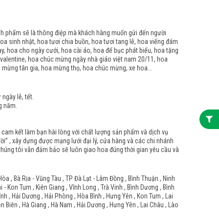
ành phẩm sẽ là thông điệp mà khách hàng muốn gửi đến người
oa sinh nhật, hoa tươi chia buồn, hoa tươi tang lễ, hoa viếng đám
ay, hoa cho ngày cưới, hoa cài áo, hoa để bục phát biểu, hoa tặng
 valentine, hoa chúc mừng ngày nhà giáo việt nam 20/11, hoa
a mừng tân gia, hoa mừng thọ, hoa chúc mừng, xe hoa...
gày lễ, tết.
g năm.
n cam kết làm bạn hài lòng với chất lượng sản phẩm và dịch vụ
i” , xây dựng được mạng lưới đại lý, cửa hàng và các chi nhánh
n chúng tôi vẫn đảm bảo sẽ luôn giao hoa đúng thời gian yêu cầu và
Hòa , Bà Rịa - Vũng Tàu , TP Đà Lạt - Lâm Đồng , Bình Thuận , Ninh
- Kon Tum , Kiên Giang , Vĩnh Long , Trà Vinh , Bình Dương , Bình
Tỉnh , Hải Dương , Hải Phòng , Hòa Bình , Hưng Yên , Kon Tum , Lai
ện Biên , Hà Giang , Hà Nam , Hải Dương , Hưng Yên , Lai Châu , Lào