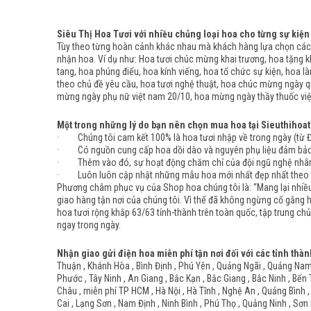
Siêu Thị Hoa Tươi với nhiều chủng loại hoa cho từng sự kiện
Tùy theo từng hoàn cảnh khác nhau mà khách hàng lựa chọn các 
nhận hoa. Ví dụ như: Hoa tươi chúc mừng khai trương, hoa tặng kh
tang, hoa phúng điếu, hoa kính viếng, hoa tổ chức sự kiện, hoa l
theo chủ đề yêu cầu, hoa tươi nghệ thuật, hoa chúc mừng ngày q
mừng ngày phụ nữ việt nam 20/10, hoa mừng ngày thầy thuốc việt
Một trong những lý do bạn nên chọn mua hoa tại Sieuthihoat
· Chúng tôi cam kết 100% là hoa tươi nhập về trong ngày (từ Đà 
· Có nguồn cung cấp hoa dồi dào và nguyên phụ liệu đảm bảo đầ
· Thêm vào đó, sự hoạt động chăm chỉ của đội ngũ nghệ nhân c
· Luôn luôn cập nhật những mẫu hoa mới nhất đẹp nhất theo từ
Phương châm phục vụ của Shop hoa chúng tôi là: “Mang lại nhiều 
giao hàng tận nơi của chúng tôi. Vì thế đã không ngừng cố gắng 
hoa tươi rộng khắp 63/63 tỉnh-thành trên toàn quốc, tập trung chủ
ngay trong ngày.
Nhận giao gửi điện hoa miễn phí tận nơi đối với các tỉnh thàn
Thuận , Khánh Hòa , Bình Định , Phú Yên , Quảng Ngãi , Quảng Nam ,
Phước , Tây Ninh , An Giang , Bắc Kạn , Bắc Giang , Bắc Ninh , Bến 
Châu , miễn phí TP HCM , Hà Nội , Hà Tĩnh , Nghệ An , Quảng Bình ,
Cai , Lạng Sơn , Nam Định , Ninh Bình , Phú Thọ , Quảng Ninh , Sơn 