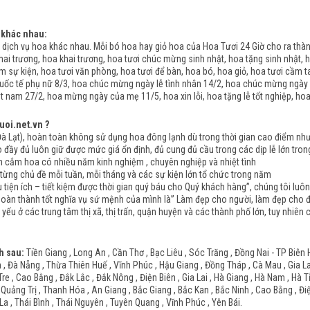
 khác nhau:
dịch vụ hoa khác nhau. Mỗi bó hoa hay giỏ hoa của Hoa Tươi 24 Giờ cho ra th
ai trương, hoa khai trương, hoa tươi chúc mừng sinh nhật, hoa tặng sinh nhật, h
àm sự kiện, hoa tươi văn phòng, hoa tươi để bàn, hoa bó, hoa giỏ, hoa tươi cầm t
uốc tế phụ nữ 8/3, hoa chúc mừng ngày lễ tình nhân 14/2, hoa chúc mừng ngày
 nam 27/2, hoa mừng ngày của mẹ 11/5, hoa xin lỗi, hoa tặng lễ tốt nghiệp, ho
uoi.net.vn ?
Lạt), hoàn toàn không sử dụng hoa đông lạnh dù trong thời gian cao điểm như n
y đủ luôn giữ được mức giá ổn định, đủ cung đủ cầu trong các dịp lễ lớn tron
ắm hoa có nhiều năm kinh nghiệm , chuyên nghiệp và nhiệt tình
ng chủ đề mỗi tuần, mỗi tháng và các sự kiện lớn tổ chức trong năm
tiện ích – tiết kiệm được thời gian quý báu cho Quý khách hàng”, chúng tôi luô
hoàn thành tốt nghĩa vụ sứ mệnh của mình là” Làm đẹp cho người, làm đẹp cho đờ
 yếu ở các trung tâm thị xã, thị trấn, quận huyện và các thành phố lớn, tuy nhiê
h sau:
Tiền Giang , Long An , Cần Thơ , Bạc Liêu , Sóc Trăng , Đồng Nai - TP Biên 
 Đà Nẵng , Thừa Thiên Huế , Vĩnh Phúc , Hậu Giang , Đồng Tháp , Cà Mau , Gia Lai 
Tre , Cao Bằng , Đắk Lắc , Đắk Nông , Điện Biên , Gia Lai , Hà Giang , Hà Nam , Hà 
 Quảng Trị , Thanh Hóa , An Giang , Bắc Giang , Bắc Kan , Bắc Ninh , Cao Bằng , Đi
La , Thái Bình , Thái Nguyên , Tuyên Quang , Vĩnh Phúc , Yên Bái.