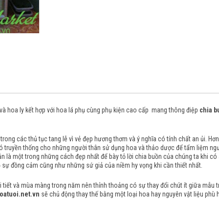
 và hoa ly kết hợp với hoa lá phụ cùng phụ kiện cao cấp mang thông điệp
chia b
trong các thủ tục tang lễ vì vẻ đẹp hương thơm và ý nghĩa có tính chất an ủi.
Hơn
 có truyền thống cho những người thân sử dụng hoa và thảo dược để tẩm liệm ng
n là một trong những cách đẹp nhất để bày tỏ lời chia buồn của chúng ta khi có ai 
 sự đồng cảm cũng như những sứ giả của niềm hy vọng khi cần thiết nhất.
tiết và mùa màng trong năm nên thỉnh thoảng có sự thay đổi chút ít giữa mẫu trên
oatuoi.net.vn
sẽ chủ động thay thế bằng một loại hoa hay nguyên vật liệu phù