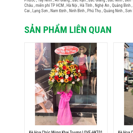
Phước , Tây Ninh , An Giang , Bắc Kạn , Bắc Giang , Bắc Ninh , Bến 
Châu , miễn phí TP HCM , Hà Nội , Hà Tĩnh , Nghệ An , Quảng Bình ,
Cai , Lạng Sơn , Nam Định , Ninh Bình , Phú Thọ , Quảng Ninh , Sơn 
SẢN PHẨM LIÊN QUAN
Kệ Hoa Chúc Mừng Khai Trương LOVE-HKT01
Kệ Hoa 