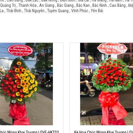
Tre , Cao Bằng , Đắk Lắc , Đắk Nông , Điện Biên , Gia Lai , Hà Giang , Hà Nam , Hà 
 Quảng Trị , Thanh Hóa , An Giang , Bắc Giang , Bắc Kan , Bắc Ninh , Cao Bằng , Đi
La , Thái Bình , Thái Nguyên , Tuyên Quang , Vĩnh Phúc , Yên Bái.
Chúc Mừng Khai Trương LOVE-HKT03
Kệ Hoa Chúc Mừng Khai Trương LO