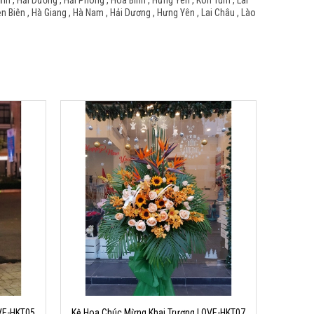
Tỉnh , Hải Dương , Hải Phòng , Hòa Bình , Hưng Yên , Kon Tum , Lai
ện Biên , Hà Giang , Hà Nam , Hải Dương , Hưng Yên , Lai Châu , Lào
VE-HKT05
Kệ Hoa Chúc Mừng Khai Trương LOVE-HKT07