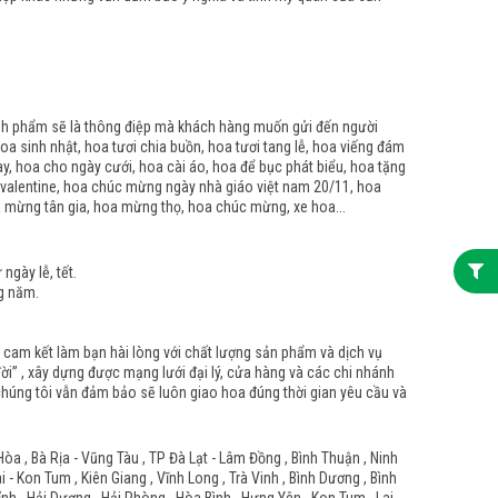
ành phẩm sẽ là thông điệp mà khách hàng muốn gửi đến người
oa sinh nhật, hoa tươi chia buồn, hoa tươi tang lễ, hoa viếng đám
ay, hoa cho ngày cưới, hoa cài áo, hoa để bục phát biểu, hoa tặng
 valentine, hoa chúc mừng ngày nhà giáo việt nam 20/11, hoa
a mừng tân gia, hoa mừng thọ, hoa chúc mừng, xe hoa...
gày lễ, tết.
g năm.
n cam kết làm bạn hài lòng với chất lượng sản phẩm và dịch vụ
i” , xây dựng được mạng lưới đại lý, cửa hàng và các chi nhánh
n chúng tôi vẫn đảm bảo sẽ luôn giao hoa đúng thời gian yêu cầu và
Hòa , Bà Rịa - Vũng Tàu , TP Đà Lạt - Lâm Đồng , Bình Thuận , Ninh
- Kon Tum , Kiên Giang , Vĩnh Long , Trà Vinh , Bình Dương , Bình