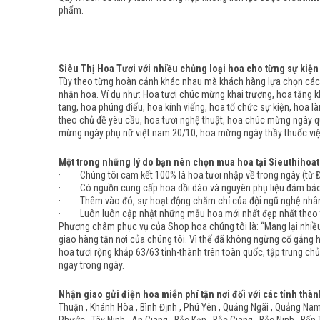
phẩm.
Siêu Thị Hoa Tươi với nhiều chủng loại hoa cho từng sự kiện
Tùy theo từng hoàn cảnh khác nhau mà khách hàng lựa chọn các 
nhận hoa. Ví dụ như: Hoa tươi chúc mừng khai trương, hoa tặng kh
tang, hoa phúng điếu, hoa kính viếng, hoa tổ chức sự kiện, hoa l
theo chủ đề yêu cầu, hoa tươi nghệ thuật, hoa chúc mừng ngày q
mừng ngày phụ nữ việt nam 20/10, hoa mừng ngày thầy thuốc việt
Một trong những lý do bạn nên chọn mua hoa tại Sieuthihoat
· Chúng tôi cam kết 100% là hoa tươi nhập về trong ngày (từ Đà 
· Có nguồn cung cấp hoa dồi dào và nguyên phụ liệu đảm bảo đầ
· Thêm vào đó, sự hoạt động chăm chỉ của đội ngũ nghệ nhân c
· Luôn luôn cập nhật những mẫu hoa mới nhất đẹp nhất theo từ
Phương châm phục vụ của Shop hoa chúng tôi là: “Mang lại nhiều 
giao hàng tận nơi của chúng tôi. Vì thế đã không ngừng cố gắng 
hoa tươi rộng khắp 63/63 tỉnh-thành trên toàn quốc, tập trung chủ
ngay trong ngày.
Nhận giao gửi điện hoa miễn phí tận nơi đối với các tỉnh thàn
Thuận , Khánh Hòa , Bình Định , Phú Yên , Quảng Ngãi , Quảng Nam ,