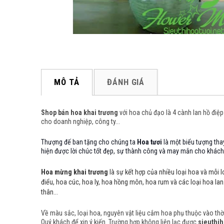
MÔ TẢ
ĐÁNH GIÁ
Shop bán hoa khai trương
với hoa chủ đạo là 4 cành lan hồ điệp
cho doanh nghiệp, công ty...
Thượng đế ban tặng cho chúng ta
Hoa tươi
là một biểu tượng tha
hiện được lời chúc tốt đẹp, sự thành công và may mắn cho khách 
Hoa mừng khai trương
là sự kết hợp của nhiều loại hoa và mỗi l
điểu, hoa cúc, hoa ly, hoa hồng môn, hoa rum và các loại hoa la
thân...
Về màu sắc, loại hoa, nguyên vật liệu cắm hoa phụ thuộc vào thời 
Quý khách để xin ý kiến. Trường hợp không liên lạc được
sieuthih