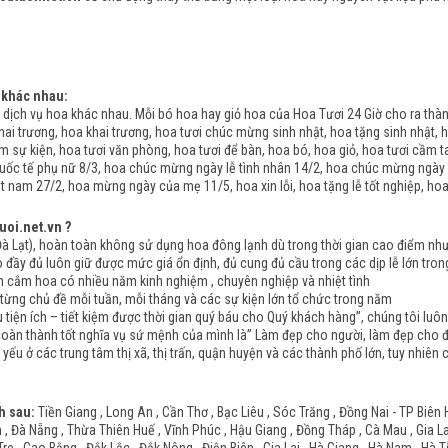
 khác nhau:
dịch vụ hoa khác nhau. Mỗi bó hoa hay giỏ hoa của Hoa Tươi 24 Giờ cho ra th
ai trương, hoa khai trương, hoa tươi chúc mừng sinh nhật, hoa tặng sinh nhật, h
àm sự kiện, hoa tươi văn phòng, hoa tươi để bàn, hoa bó, hoa giỏ, hoa tươi cầm t
uốc tế phụ nữ 8/3, hoa chúc mừng ngày lễ tình nhân 14/2, hoa chúc mừng ngày
 nam 27/2, hoa mừng ngày của mẹ 11/5, hoa xin lỗi, hoa tặng lễ tốt nghiệp, ho
uoi.net.vn ?
Lạt), hoàn toàn không sử dụng hoa đông lạnh dù trong thời gian cao điểm như n
y đủ luôn giữ được mức giá ổn định, đủ cung đủ cầu trong các dịp lễ lớn tron
ắm hoa có nhiều năm kinh nghiệm , chuyên nghiệp và nhiệt tình
ng chủ đề mỗi tuần, mỗi tháng và các sự kiện lớn tổ chức trong năm
tiện ích – tiết kiệm được thời gian quý báu cho Quý khách hàng”, chúng tôi luô
hoàn thành tốt nghĩa vụ sứ mệnh của mình là” Làm đẹp cho người, làm đẹp cho đờ
 yếu ở các trung tâm thị xã, thị trấn, quận huyện và các thành phố lớn, tuy nhiê
h sau:
Tiền Giang , Long An , Cần Thơ , Bạc Liêu , Sóc Trăng , Đồng Nai - TP Biên 
 Đà Nẵng , Thừa Thiên Huế , Vĩnh Phúc , Hậu Giang , Đồng Tháp , Cà Mau , Gia Lai 