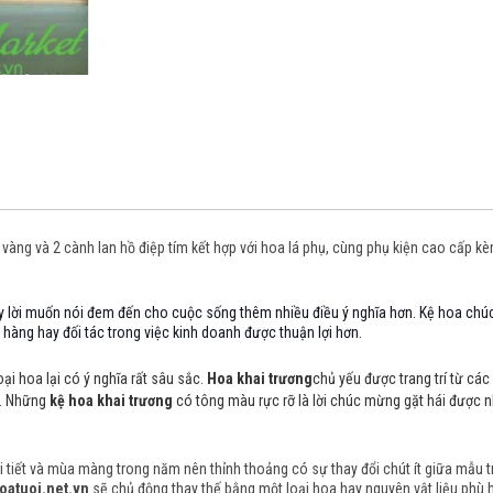
 vàng và 2 cành lan hồ điệp tím
kết hợp với hoa lá phụ, cùng phụ kiện cao cấp 
y lời muốn nói đem đến cho cuộc sống thêm nhiều điều ý nghĩa hơn. Kệ hoa chú
hàng hay đối tác trong việc kinh doanh được thuận lợi hơn.
oại hoa lại có ý nghĩa rất sâu sắc.
Hoa khai trương
chủ yếu được trang trí từ cá
n. Những
kệ hoa khai trương
có tông màu rực rỡ là lời chúc mừng gặt hái được n
tiết và mùa màng trong năm nên thỉnh thoảng có sự thay đổi chút ít giữa mẫu trên
oatuoi.net.vn
sẽ chủ động thay thế bằng một loại hoa hay nguyên vật liệu phù