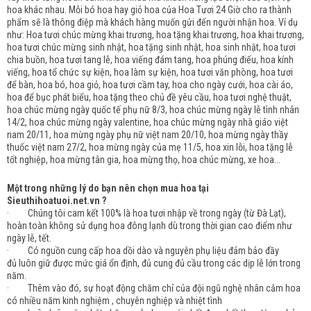
hoa khác nhau. Mỗi bó hoa hay giỏ hoa của Hoa Tươi 24 Giờ cho ra thành
phẩm sẽ là thông điệp mà khách hàng muốn gửi đến người nhận hoa. Ví dụ
như: Hoa tươi chúc mừng khai trương, hoa tặng khai trương, hoa khai trương,
hoa tươi chúc mừng sinh nhật, hoa tặng sinh nhật, hoa sinh nhật, hoa tươi
chia buồn, hoa tươi tang lễ, hoa viếng đám tang, hoa phúng điếu, hoa kính
viếng, hoa tổ chức sự kiện, hoa làm sự kiện, hoa tươi văn phòng, hoa tươi
để bàn, hoa bó, hoa giỏ, hoa tươi cầm tay, hoa cho ngày cưới, hoa cài áo,
hoa để bục phát biểu, hoa tặng theo chủ đề yêu cầu, hoa tươi nghệ thuật,
hoa chúc mừng ngày quốc tế phụ nữ 8/3, hoa chúc mừng ngày lễ tình nhân
14/2, hoa chúc mừng ngày valentine, hoa chúc mừng ngày nhà giáo việt
nam 20/11, hoa mừng ngày phụ nữ việt nam 20/10, hoa mừng ngày thầy
thuốc việt nam 27/2, hoa mừng ngày của mẹ 11/5, hoa xin lỗi, hoa tặng lễ
tốt nghiệp, hoa mừng tân gia, hoa mừng thọ, hoa chúc mừng, xe hoa...
Một trong những lý do bạn nên chọn mua hoa tại
Sieuthihoatuoi.net.vn ?
· Chúng tôi cam kết 100% là hoa tươi nhập về trong ngày (từ Đà Lạt),
hoàn toàn không sử dụng hoa đông lạnh dù trong thời gian cao điểm như
ngày lễ, tết.
· Có nguồn cung cấp hoa dồi dào và nguyên phụ liệu đảm bảo đầy
đủ luôn giữ được mức giá ổn định, đủ cung đủ cầu trong các dịp lễ lớn trong
năm.
· Thêm vào đó, sự hoạt động chăm chỉ của đội ngũ nghệ nhân cắm hoa
có nhiều năm kinh nghiệm , chuyên nghiệp và nhiệt tình