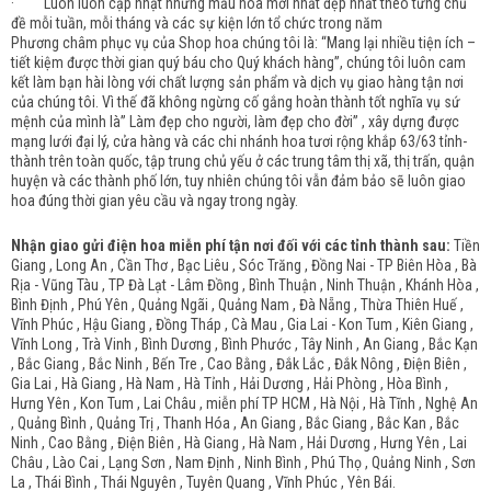
· Luôn luôn cập nhật những mẫu hoa mới nhất đẹp nhất theo từng chủ
đề mỗi tuần, mỗi tháng và các sự kiện lớn tổ chức trong năm
Phương châm phục vụ của Shop hoa chúng tôi là: “Mang lại nhiều tiện ích –
tiết kiệm được thời gian quý báu cho Quý khách hàng”, chúng tôi luôn cam
kết làm bạn hài lòng với chất lượng sản phẩm và dịch vụ giao hàng tận nơi
của chúng tôi. Vì thế đã không ngừng cố gắng hoàn thành tốt nghĩa vụ sứ
mệnh của mình là” Làm đẹp cho người, làm đẹp cho đời” , xây dựng được
mạng lưới đại lý, cửa hàng và các chi nhánh hoa tươi rộng khắp 63/63 tỉnh-
thành trên toàn quốc, tập trung chủ yếu ở các trung tâm thị xã, thị trấn, quận
huyện và các thành phố lớn, tuy nhiên chúng tôi vẫn đảm bảo sẽ luôn giao
hoa đúng thời gian yêu cầu và ngay trong ngày.
Nhận giao gửi điện hoa miễn phí tận nơi đối với các tỉnh thành sau:
Tiền
Giang , Long An , Cần Thơ , Bạc Liêu , Sóc Trăng , Đồng Nai - TP Biên Hòa , Bà
Rịa - Vũng Tàu , TP Đà Lạt - Lâm Đồng , Bình Thuận , Ninh Thuận , Khánh Hòa ,
Bình Định , Phú Yên , Quảng Ngãi , Quảng Nam , Đà Nẵng , Thừa Thiên Huế ,
Vĩnh Phúc , Hậu Giang , Đồng Tháp , Cà Mau , Gia Lai - Kon Tum , Kiên Giang ,
Vĩnh Long , Trà Vinh , Bình Dương , Bình Phước , Tây Ninh , An Giang , Bắc Kạn
, Bắc Giang , Bắc Ninh , Bến Tre , Cao Bằng , Đắk Lắc , Đắk Nông , Điện Biên ,
Gia Lai , Hà Giang , Hà Nam , Hà Tỉnh , Hải Dương , Hải Phòng , Hòa Bình ,
Hưng Yên , Kon Tum , Lai Châu , miễn phí TP HCM , Hà Nội , Hà Tĩnh , Nghệ An
, Quảng Bình , Quảng Trị , Thanh Hóa , An Giang , Bắc Giang , Bắc Kan , Bắc
Ninh , Cao Bằng , Điện Biên , Hà Giang , Hà Nam , Hải Dương , Hưng Yên , Lai
Châu , Lào Cai , Lạng Sơn , Nam Định , Ninh Bình , Phú Thọ , Quảng Ninh , Sơn
La , Thái Bình , Thái Nguyên , Tuyên Quang , Vĩnh Phúc , Yên Bái.