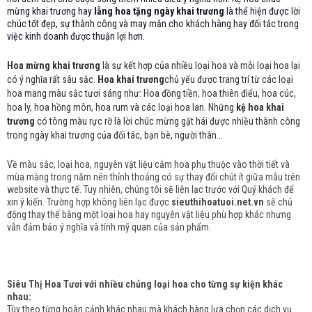
mừng khai trương hay
lẵng hoa tặng ngày khai trương
là thể hiện được lời
chúc tốt đẹp, sự thành công và may mắn cho khách hàng hay đối tác trong
việc kinh doanh được thuận lợi hơn.
Hoa mừng khai trương
là sự kết hợp của nhiều loại hoa và mỗi loại hoa lại
có ý nghĩa rất sâu sắc.
Hoa khai trương
chủ yếu được trang trí từ các loại
hoa mang màu sắc tươi sáng như: Hoa đồng tiền, hoa thiên điểu, hoa cúc,
hoa ly, hoa hồng môn, hoa rum và các loại hoa lan. Những
kệ hoa khai
trương
có tông màu rực rỡ là lời chúc mừng gặt hái được nhiều thành công
trong ngày khai trương của đối tác, bạn bè, người thân...
Về màu sắc, loại hoa, nguyên vật liệu cắm hoa phụ thuộc vào thời tiết và
mùa màng trong năm nên thỉnh thoảng có sự thay đổi chút ít giữa mẫu trên
website và thực tế. Tuy nhiên, chúng tôi sẽ liên lạc trước với Quý khách để
xin ý kiến. Trường hợp không liên lạc được
sieuthihoatuoi.net.vn
sẽ chủ
động thay thế bằng một loại hoa hay nguyên vật liệu phù hợp khác nhưng
vẫn đảm bảo ý nghĩa và tính mỹ quan của sản phẩm.
Siêu Thị Hoa Tươi với nhiều chủng loại hoa cho từng sự kiện khác
nhau:
Tùy theo từng hoàn cảnh khác nhau mà khách hàng lựa chọn các dịch vụ