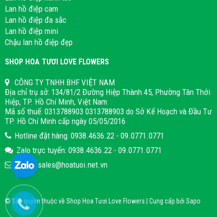
Lan hồ điệp cam
Lan hồ điệp đa sắc
Lan hồ điệp mini
Chậu lan hồ điệp đẹp
SHOP HOA TƯƠI LOVE FLOWERS
CÔNG TY TNHH BHF VIỆT NAM
Địa chỉ trụ sở: 134/81/2 Đường Hiệp Thành 45, Phường Tân Thới
Hiệp, TP. Hồ Chí Minh, Việt Nam
Mã số thuế: 0313788903 0313788903 do Sở Kế Hoạch và Đầu Tư
TP. Hồ Chí Minh cấp ngày 05/05/2016
Hotline đặt hàng: 0938.4636.22 - 09.0771.0771
Zalo trực tuyến: 0938.4636.22 - 09.0771.0771
Email: sales@hoatuoi.net.vn
© Bản quyền thuộc về Shop Hoa Tươi Love Flowers | Cung cấp bởi
Sapo