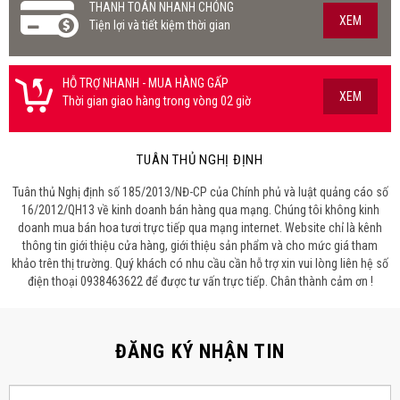
THANH TOÁN NHANH CHÓNG
XEM
Tiện lợi và tiết kiệm thời gian
HỖ TRỢ NHANH - MUA HÀNG GẤP
XEM
Thời gian giao hàng trong vòng 02 giờ
TUÂN THỦ NGHỊ ĐỊNH
Tuân thủ Nghị định số 185/2013/NĐ-CP của Chính phủ và luật quảng cáo số
16/2012/QH13 về kinh doanh bán hàng qua mạng. Chúng tôi không kinh
doanh mua bán hoa tươi trực tiếp qua mạng internet. Website chỉ là kênh
thông tin giới thiệu cửa hàng, giới thiệu sản phẩm và cho mức giá tham
khảo trên thị trường. Quý khách có nhu cầu cần hỗ trợ xin vui lòng liên hệ số
điện thoại 0938463622 để được tư vấn trực tiếp. Chân thành cảm ơn !
ĐĂNG KÝ NHẬN TIN