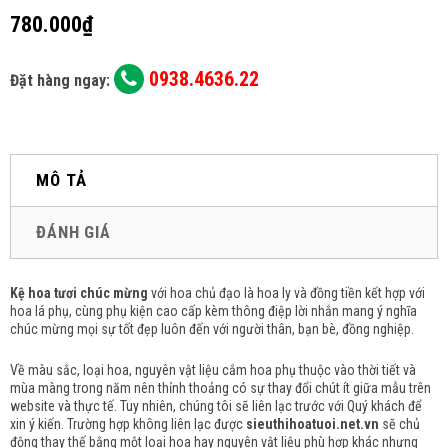
780.000₫
0938.4636.22
Đặt hàng ngay:
MÔ TẢ
ĐÁNH GIÁ
Kệ hoa tươi chúc mừng
với hoa chủ đạo là hoa ly và đồng tiền k
ết hợp với
hoa lá phụ, cùng phụ kiện cao cấp kèm thông điệp lời nhắn mang ý nghĩa
chúc mừng mọi sự tốt đẹp luôn đến với người thân, bạn bè, đồng nghiệp.
Về màu sắc, loại hoa, nguyên vật liệu cắm hoa phụ thuộc vào thời tiết và
mùa màng trong năm nên thỉnh thoảng có sự thay đổi chút ít giữa mẫu trên
website và thực tế. Tuy nhiên, chúng tôi sẽ liên lạc trước với Quý khách để
xin ý kiến. Trường hợp không liên lạc được
sieuthihoatuoi.net.vn
sẽ chủ
động thay thế bằng một loại hoa hay nguyên vật liệu phù hợp khác nhưng