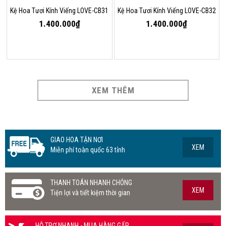
Kệ Hoa Tươi Kính Viếng LOVE-CB31
Kệ Hoa Tươi Kính Viếng LOVE-CB32
1.400.000₫
1.400.000₫
XEM THÊM
GIAO HOA TẬN NƠI
XEM
Miễn phí toàn quốc 63 tỉnh
THANH TOÁN NHANH CHÓNG
XEM
Tiện lợi và tiết kiệm thời gian
HỖ TRỢ NHANH - MUA HÀNG GẤP