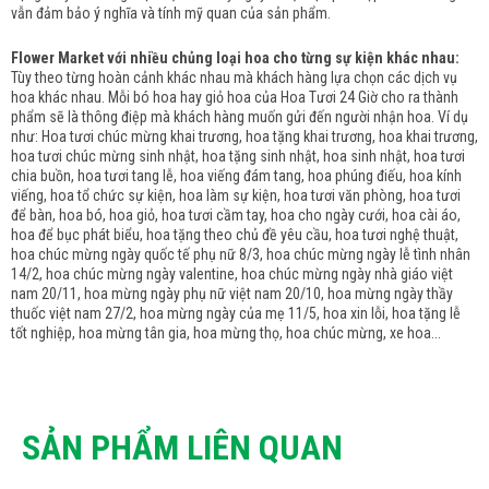
vẫn đảm bảo ý nghĩa và tính mỹ quan của sản phẩm.
Flower Market với nhiều chủng loại hoa cho từng sự kiện khác nhau:
Tùy theo từng hoàn cảnh khác nhau mà khách hàng lựa chọn các dịch vụ
hoa khác nhau. Mỗi bó hoa hay giỏ hoa của Hoa Tươi 24 Giờ cho ra thành
phẩm sẽ là thông điệp mà khách hàng muốn gửi đến người nhận hoa. Ví dụ
như: Hoa tươi chúc mừng khai trương, hoa tặng khai trương, hoa khai trương,
hoa tươi chúc mừng sinh nhật, hoa tặng sinh nhật, hoa sinh nhật, hoa tươi
chia buồn, hoa tươi tang lễ, hoa viếng đám tang, hoa phúng điếu, hoa kính
viếng, hoa tổ chức sự kiện, hoa làm sự kiện, hoa tươi văn phòng, hoa tươi
để bàn, hoa bó, hoa giỏ, hoa tươi cầm tay, hoa cho ngày cưới, hoa cài áo,
hoa để bục phát biểu, hoa tặng theo chủ đề yêu cầu, hoa tươi nghệ thuật,
hoa chúc mừng ngày quốc tế phụ nữ 8/3, hoa chúc mừng ngày lễ tình nhân
14/2, hoa chúc mừng ngày valentine, hoa chúc mừng ngày nhà giáo việt
nam 20/11, hoa mừng ngày phụ nữ việt nam 20/10, hoa mừng ngày thầy
thuốc việt nam 27/2, hoa mừng ngày của mẹ 11/5, hoa xin lỗi, hoa tặng lễ
tốt nghiệp, hoa mừng tân gia, hoa mừng thọ, hoa chúc mừng, xe hoa...
SẢN PHẨM LIÊN QUAN