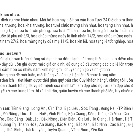
 khác nhau:
dịch vụ hoa khác nhau. Mỗi bó hoa hay giỏ hoa của Hoa Tươi 24 Giờ cho ra th
ai trương, hoa khai trương, hoa tươi chúc mừng sinh nhật, hoa tặng sinh nhật, h
àm sự kiện, hoa tươi văn phòng, hoa tươi để bàn, hoa bó, hoa giỏ, hoa tươi cầm t
uốc tế phụ nữ 8/3, hoa chúc mừng ngày lễ tình nhân 14/2, hoa chúc mừng ngày
 nam 27/2, hoa mừng ngày của mẹ 11/5, hoa xin lỗi, hoa tặng lễ tốt nghiệp, ho
uoi.net.vn ?
Lạt), hoàn toàn không sử dụng hoa đông lạnh dù trong thời gian cao điểm như n
y đủ luôn giữ được mức giá ổn định, đủ cung đủ cầu trong các dịp lễ lớn tron
ắm hoa có nhiều năm kinh nghiệm , chuyên nghiệp và nhiệt tình
ng chủ đề mỗi tuần, mỗi tháng và các sự kiện lớn tổ chức trong năm
tiện ích – tiết kiệm được thời gian quý báu cho Quý khách hàng”, chúng tôi luô
hoàn thành tốt nghĩa vụ sứ mệnh của mình là” Làm đẹp cho người, làm đẹp cho đờ
 yếu ở các trung tâm thị xã, thị trấn, quận huyện và các thành phố lớn, tuy nhiê
h sau:
Tiền Giang , Long An , Cần Thơ , Bạc Liêu , Sóc Trăng , Đồng Nai - TP Biên 
 Đà Nẵng , Thừa Thiên Huế , Vĩnh Phúc , Hậu Giang , Đồng Tháp , Cà Mau , Gia Lai 
Tre , Cao Bằng , Đắk Lắc , Đắk Nông , Điện Biên , Gia Lai , Hà Giang , Hà Nam , Hà 
 Quảng Trị , Thanh Hóa , An Giang , Bắc Giang , Bắc Kan , Bắc Ninh , Cao Bằng , Đi
La , Thái Bình , Thái Nguyên , Tuyên Quang , Vĩnh Phúc , Yên Bái.