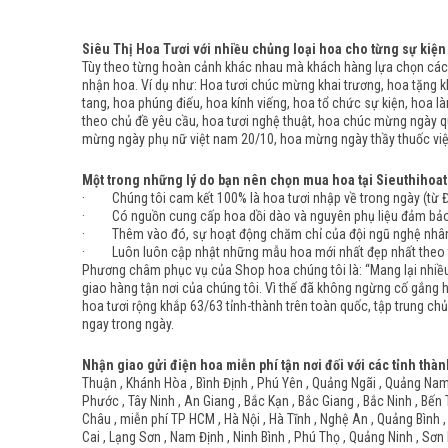
Siêu Thị Hoa Tươi với nhiều chủng loại hoa cho từng sự kiện
Tùy theo từng hoàn cảnh khác nhau mà khách hàng lựa chọn các 
nhận hoa. Ví dụ như: Hoa tươi chúc mừng khai trương, hoa tặng kh
tang, hoa phúng điếu, hoa kính viếng, hoa tổ chức sự kiện, hoa l
theo chủ đề yêu cầu, hoa tươi nghệ thuật, hoa chúc mừng ngày q
mừng ngày phụ nữ việt nam 20/10, hoa mừng ngày thầy thuốc việt
Một trong những lý do bạn nên chọn mua hoa tại Sieuthihoat
· Chúng tôi cam kết 100% là hoa tươi nhập về trong ngày (từ Đà 
· Có nguồn cung cấp hoa dồi dào và nguyên phụ liệu đảm bảo đầ
· Thêm vào đó, sự hoạt động chăm chỉ của đội ngũ nghệ nhân c
· Luôn luôn cập nhật những mẫu hoa mới nhất đẹp nhất theo từ
Phương châm phục vụ của Shop hoa chúng tôi là: “Mang lại nhiều 
giao hàng tận nơi của chúng tôi. Vì thế đã không ngừng cố gắng 
hoa tươi rộng khắp 63/63 tỉnh-thành trên toàn quốc, tập trung chủ
ngay trong ngày.
Nhận giao gửi điện hoa miễn phí tận nơi đối với các tỉnh thàn
Thuận , Khánh Hòa , Bình Định , Phú Yên , Quảng Ngãi , Quảng Nam ,
Phước , Tây Ninh , An Giang , Bắc Kạn , Bắc Giang , Bắc Ninh , Bến 
Châu , miễn phí TP HCM , Hà Nội , Hà Tĩnh , Nghệ An , Quảng Bình ,
Cai , Lạng Sơn , Nam Định , Ninh Bình , Phú Thọ , Quảng Ninh , Sơn 