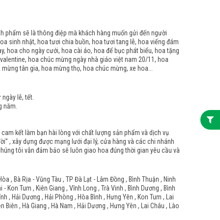
ành phẩm sẽ là thông điệp mà khách hàng muốn gửi đến người
oa sinh nhật, hoa tươi chia buồn, hoa tươi tang lễ, hoa viếng đám
ay, hoa cho ngày cưới, hoa cài áo, hoa để bục phát biểu, hoa tặng
 valentine, hoa chúc mừng ngày nhà giáo việt nam 20/11, hoa
a mừng tân gia, hoa mừng thọ, hoa chúc mừng, xe hoa...
gày lễ, tết.
g năm.
n cam kết làm bạn hài lòng với chất lượng sản phẩm và dịch vụ
i” , xây dựng được mạng lưới đại lý, cửa hàng và các chi nhánh
n chúng tôi vẫn đảm bảo sẽ luôn giao hoa đúng thời gian yêu cầu và
Hòa , Bà Rịa - Vũng Tàu , TP Đà Lạt - Lâm Đồng , Bình Thuận , Ninh
- Kon Tum , Kiên Giang , Vĩnh Long , Trà Vinh , Bình Dương , Bình
Tỉnh , Hải Dương , Hải Phòng , Hòa Bình , Hưng Yên , Kon Tum , Lai
ện Biên , Hà Giang , Hà Nam , Hải Dương , Hưng Yên , Lai Châu , Lào