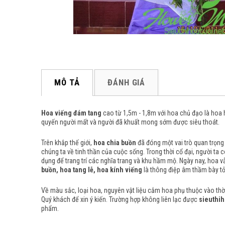
MÔ TẢ
ĐÁNH GIÁ
Hoa viếng đám tang
cao từ 1,5m - 1,8m với hoa chủ đạo là hoa
quyến người mất và người đã khuất mong sớm được siêu thoát.
Trên khắp thế giới,
hoa chia buồn
đã đóng một vai trò quan trọng 
chúng ta về tinh thần của cuộc sống.
Trong thời cổ đại, người ta
dụng để trang trí các nghĩa trang và khu hầm mộ.
Ngày nay, hoa vẫ
buồn, hoa tang lễ, hoa kính viếng
là thông điệp âm thầm bày tỏ
Về màu sắc, loại hoa, nguyên vật liệu cắm hoa phụ thuộc vào thời 
Quý khách để xin ý kiến. Trường hợp không liên lạc được
sieuthih
phẩm.