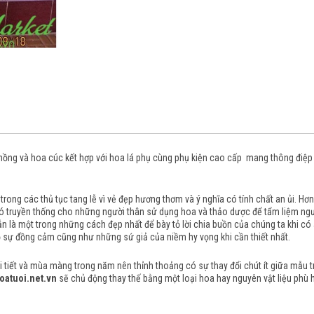
 hồng và hoa cúc kết hợp với hoa lá phụ cùng phụ kiện cao cấp mang thông điệp
trong các thủ tục tang lễ vì vẻ đẹp hương thơm và ý nghĩa có tính chất an ủi.
Hơn
 có truyền thống cho những người thân sử dụng hoa và thảo dược để tẩm liệm ng
n là một trong những cách đẹp nhất để bày tỏ lời chia buồn của chúng ta khi có ai 
 sự đồng cảm cũng như những sứ giả của niềm hy vọng khi cần thiết nhất.
tiết và mùa màng trong năm nên thỉnh thoảng có sự thay đổi chút ít giữa mẫu trên
oatuoi.net.vn
sẽ chủ động thay thế bằng một loại hoa hay nguyên vật liệu phù