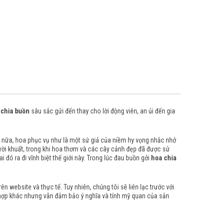
chia buồn
sâu sắc gửi đến thay cho lời động viên, an ủi đến gia
 nữa, hoa phục vụ như là một sứ giả của niềm hy vọng nhắc nhở
ười khuất, trong khi hoa thơm và các cây cảnh đẹp đã được sử
đó ra đi vĩnh biệt thế giới này.
Trong lúc đau buồn gởi
hoa chia
 website và thực tế. Tuy nhiên, chúng tôi sẽ liên lạc trước với
 hợp khác nhưng vẫn đảm bảo ý nghĩa và tính mỹ quan của sản