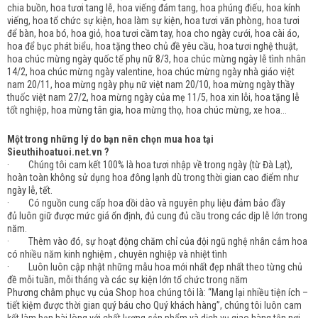
chia buồn, hoa tươi tang lễ, hoa viếng đám tang, hoa phúng điếu, hoa kính
viếng, hoa tổ chức sự kiện, hoa làm sự kiện, hoa tươi văn phòng, hoa tươi
để bàn, hoa bó, hoa giỏ, hoa tươi cầm tay, hoa cho ngày cưới, hoa cài áo,
hoa để bục phát biểu, hoa tặng theo chủ đề yêu cầu, hoa tươi nghệ thuật,
hoa chúc mừng ngày quốc tế phụ nữ 8/3, hoa chúc mừng ngày lễ tình nhân
14/2, hoa chúc mừng ngày valentine, hoa chúc mừng ngày nhà giáo việt
nam 20/11, hoa mừng ngày phụ nữ việt nam 20/10, hoa mừng ngày thầy
thuốc việt nam 27/2, hoa mừng ngày của mẹ 11/5, hoa xin lỗi, hoa tặng lễ
tốt nghiệp, hoa mừng tân gia, hoa mừng thọ, hoa chúc mừng, xe hoa...
Một trong những lý do bạn nên chọn mua hoa tại
Sieuthihoatuoi.net.vn ?
· Chúng tôi cam kết 100% là hoa tươi nhập về trong ngày (từ Đà Lạt),
hoàn toàn không sử dụng hoa đông lạnh dù trong thời gian cao điểm như
ngày lễ, tết.
· Có nguồn cung cấp hoa dồi dào và nguyên phụ liệu đảm bảo đầy
đủ luôn giữ được mức giá ổn định, đủ cung đủ cầu trong các dịp lễ lớn trong
năm.
· Thêm vào đó, sự hoạt động chăm chỉ của đội ngũ nghệ nhân cắm hoa
có nhiều năm kinh nghiệm , chuyên nghiệp và nhiệt tình
· Luôn luôn cập nhật những mẫu hoa mới nhất đẹp nhất theo từng chủ
đề mỗi tuần, mỗi tháng và các sự kiện lớn tổ chức trong năm
Phương châm phục vụ của Shop hoa chúng tôi là: “Mang lại nhiều tiện ích –
tiết kiệm được thời gian quý báu cho Quý khách hàng”, chúng tôi luôn cam