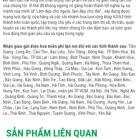
kết làm bạn hài lòng với chất lượng sản phẩm và dịch vụ giao hàng tận nơi
của chúng tôi. Vì thế đã không ngừng cố gắng hoàn thành tốt nghĩa vụ sứ
mệnh của mình là” Làm đẹp cho người, làm đẹp cho đời” , xây dựng được
mạng lưới đại lý, cửa hàng và các chi nhánh hoa tươi rộng khắp 63/63 tỉnh-
thành trên toàn quốc, tập trung chủ yếu ở các trung tâm thị xã, thị trấn, quận
huyện và các thành phố lớn, tuy nhiên chúng tôi vẫn đảm bảo sẽ luôn giao
hoa đúng thời gian yêu cầu và ngay trong ngày.
Nhận giao gửi điện hoa miễn phí tận nơi đối với các tỉnh thành sau:
Tiền
Giang , Long An , Cần Thơ , Bạc Liêu , Sóc Trăng , Đồng Nai - TP Biên Hòa , Bà
Rịa - Vũng Tàu , TP Đà Lạt - Lâm Đồng , Bình Thuận , Ninh Thuận , Khánh Hòa ,
Bình Định , Phú Yên , Quảng Ngãi , Quảng Nam , Đà Nẵng , Thừa Thiên Huế ,
Vĩnh Phúc , Hậu Giang , Đồng Tháp , Cà Mau , Gia Lai - Kon Tum , Kiên Giang ,
Vĩnh Long , Trà Vinh , Bình Dương , Bình Phước , Tây Ninh , An Giang , Bắc Kạn
, Bắc Giang , Bắc Ninh , Bến Tre , Cao Bằng , Đắk Lắc , Đắk Nông , Điện Biên ,
Gia Lai , Hà Giang , Hà Nam , Hà Tỉnh , Hải Dương , Hải Phòng , Hòa Bình ,
Hưng Yên , Kon Tum , Lai Châu , miễn phí TP HCM , Hà Nội , Hà Tĩnh , Nghệ An
, Quảng Bình , Quảng Trị , Thanh Hóa , An Giang , Bắc Giang , Bắc Kan , Bắc
Ninh , Cao Bằng , Điện Biên , Hà Giang , Hà Nam , Hải Dương , Hưng Yên , Lai
Châu , Lào Cai , Lạng Sơn , Nam Định , Ninh Bình , Phú Thọ , Quảng Ninh , Sơn
La , Thái Bình , Thái Nguyên , Tuyên Quang , Vĩnh Phúc , Yên Bái.
SẢN PHẨM LIÊN QUAN