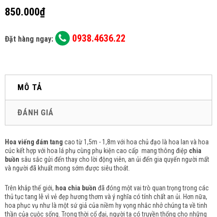
850.000₫
0938.4636.22
Đặt hàng ngay:
MÔ TẢ
ĐÁNH GIÁ
Hoa viếng đám tang
cao từ 1,5m - 1,8m với hoa chủ đạo là hoa lan và hoa
cúc kết hợp với hoa lá phụ cùng phụ kiện cao cấp mang thông điệp
chia
buồn
sâu sắc gửi đến thay cho lời động viên, an ủi đến gia quyến người mất
và người đã khuất mong sớm được siêu thoát.
Trên khắp thế giới,
hoa chia buồn
đã đóng một vai trò quan trọng trong các
thủ tục tang lễ vì vẻ đẹp hương thơm và ý nghĩa có tính chất an ủi.
Hơn nữa,
hoa phục vụ như là một sứ giả của niềm hy vọng nhắc nhở chúng ta về tinh
thần của cuộc sống.
Trong thời cổ đại, người ta có truyền thống cho những