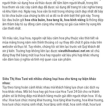
người thân sử dụng hoa và thảo dược để tẩm liệm người khuất, trong khi
hoa thơm và các cây cảnh đẹp đã được sử dụng để trang trí các nghĩa trang
và khu hầm mộ.
Ngày nay, hoa vẫn là một trong những cách đẹp nhất để bày
tỏ lời chia buồn của chúng ta khi có ai đó ra đi vĩnh biệt thế giới này.
Trong
lúc đau buồn gởi
hoa chia buồn, hoa tang lễ, hoa kính viếng
là thông điệp
âm thầm bày tỏ sự đồng cảm cũng như những sứ giả của niềm hy vọng khi
cần thiết nhất.
Về màu sắc, loại hoa, nguyên vật liệu cắm hoa phụ thuộc vào thời tiết và
mùa màng trong năm nên thỉnh thoảng có sự thay đổi chút ít giữa mẫu trên
website và thực tế. Tuy nhiên, chúng tôi sẽ liên lạc trước với Quý khách để
xin ý kiến. Trường hợp không liên lạc được
sieuthihoatuoi.net.vn
sẽ chủ
động thay thế bằng một loại hoa hay nguyên vật liệu phù hợp khác nhưng
vẫn đảm bảo ý nghĩa và tính mỹ quan của sản phẩm.
Siêu Thị Hoa Tươi với nhiều chủng loại hoa cho từng sự kiện khác
nhau:
Tùy theo từng hoàn cảnh khác nhau mà khách hàng lựa chọn các dịch vụ
hoa khác nhau. Mỗi bó hoa hay giỏ hoa của Hoa Tươi 24 Giờ cho ra thành
phẩm sẽ là thông điệp mà khách hàng muốn gửi đến người nhận hoa. Ví dụ
như: Hoa tươi chúc mừng khai trương, hoa tặng khai trương, hoa khai trương,
hoa tươi chúc mừng sinh nhật, hoa tặng sinh nhật, hoa sinh nhật, hoa tươi