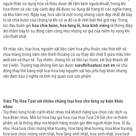
người thân sử dụng hoa và thảo dược để tẩm liệm người khuất, trong khi
hoa thơm và các cây cảnh đẹp đã được sử dụng để trang trí các nghĩa trang
và khu hầm mộ.
Ngày nay, hoa vẫn là một trong những cách đẹp nhất để bày
tỏ lời chia buồn của chúng ta khi có ai đó ra đi vĩnh biệt thế giới này.
Trong
lúc đau buồn gởi
hoa chia buồn, hoa tang lễ, hoa kính viếng
là thông điệp
âm thầm bày tỏ sự đồng cảm cũng như những sứ giả của niềm hy vọng khi
cần thiết nhất.
Về màu sắc, loại hoa, nguyên vật liệu cắm hoa phụ thuộc vào thời tiết và
mùa màng trong năm nên thỉnh thoảng có sự thay đổi chút ít giữa mẫu trên
website và thực tế. Tuy nhiên, chúng tôi sẽ liên lạc trước với Quý khách để
xin ý kiến. Trường hợp không liên lạc được
sieuthihoatuoi.net.vn
sẽ chủ
động thay thế bằng một loại hoa hay nguyên vật liệu phù hợp khác nhưng
vẫn đảm bảo ý nghĩa và tính mỹ quan của sản phẩm.
Siêu Thị Hoa Tươi với nhiều chủng loại hoa cho từng sự kiện khác
nhau:
Tùy theo từng hoàn cảnh khác nhau mà khách hàng lựa chọn các dịch vụ
hoa khác nhau. Mỗi bó hoa hay giỏ hoa của Hoa Tươi 24 Giờ cho ra thành
phẩm sẽ là thông điệp mà khách hàng muốn gửi đến người nhận hoa. Ví dụ
như: Hoa tươi chúc mừng khai trương, hoa tặng khai trương, hoa khai trương,
hoa tươi chúc mừng sinh nhật, hoa tặng sinh nhật, hoa sinh nhật, hoa tươi