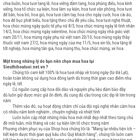
chia buồn, hoa tươi tang lễ, hoa viếng đám tang, hoa phúng điếu, hoa kính
viếng, hoa tổ chức sự kiện, hoa làm sự kiện, hoa tươi văn phòng, hoa tươi
để bàn, hoa bó, hoa giỏ, hoa tươi cầm tay, hoa cho ngày cưới, hoa cài áo,
hoa để bục phát biểu, hoa tặng theo chủ đề yêu cầu, hoa tươi nghệ thuật,
hoa chúc mừng ngày quốc tế phụ nữ 8/3, hoa chúc mừng ngày lễ tình nhân
14/2, hoa chúc mừng ngày valentine, hoa chúc mừng ngày nhà giáo việt
nam 20/11, hoa mừng ngày phụ nữ việt nam 20/10, hoa mừng ngày thầy
thuốc việt nam 27/2, hoa mừng ngày của mẹ 11/5, hoa xin lỗi, hoa tặng lễ
tốt nghiệp, hoa mừng tân gia, hoa mừng thọ, hoa chúc mừng, xe hoa...
Một trong những lý do bạn nên chọn mua hoa tại
Sieuthihoatuoi.net.vn ?
· Chúng tôi cam kết 100% là hoa tươi nhập về trong ngày (từ Đà Lạt),
hoàn toàn không sử dụng hoa đông lạnh dù trong thời gian cao điểm như
ngày lễ, tết.
· Có nguồn cung cấp hoa dồi dào và nguyên phụ liệu đảm bảo đầy
đủ luôn giữ được mức giá ổn định, đủ cung đủ cầu trong các dịp lễ lớn trong
năm.
· Thêm vào đó, sự hoạt động chăm chỉ của đội ngũ nghệ nhân cắm hoa
có nhiều năm kinh nghiệm , chuyên nghiệp và nhiệt tình
· Luôn luôn cập nhật những mẫu hoa mới nhất đẹp nhất theo từng chủ
đề mỗi tuần, mỗi tháng và các sự kiện lớn tổ chức trong năm
Phương châm phục vụ của Shop hoa chúng tôi là: “Mang lại nhiều tiện ích –
tiết kiệm được thời gian quý báu cho Quý khách hàng”, chúng tôi luôn cam