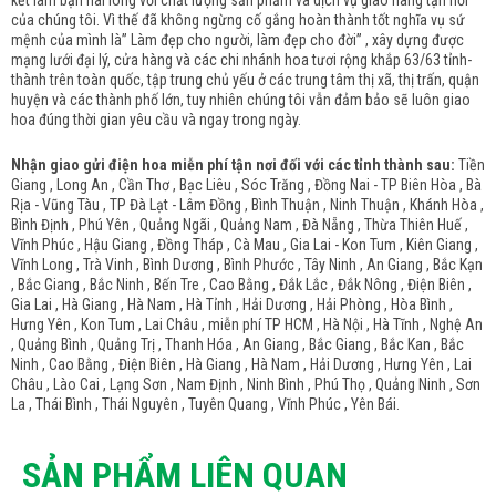
kết làm bạn hài lòng với chất lượng sản phẩm và dịch vụ giao hàng tận nơi
của chúng tôi. Vì thế đã không ngừng cố gắng hoàn thành tốt nghĩa vụ sứ
mệnh của mình là” Làm đẹp cho người, làm đẹp cho đời” , xây dựng được
mạng lưới đại lý, cửa hàng và các chi nhánh hoa tươi rộng khắp 63/63 tỉnh-
thành trên toàn quốc, tập trung chủ yếu ở các trung tâm thị xã, thị trấn, quận
huyện và các thành phố lớn, tuy nhiên chúng tôi vẫn đảm bảo sẽ luôn giao
hoa đúng thời gian yêu cầu và ngay trong ngày.
Nhận giao gửi điện hoa miễn phí tận nơi đối với các tỉnh thành sau:
Tiền
Giang , Long An , Cần Thơ , Bạc Liêu , Sóc Trăng , Đồng Nai - TP Biên Hòa , Bà
Rịa - Vũng Tàu , TP Đà Lạt - Lâm Đồng , Bình Thuận , Ninh Thuận , Khánh Hòa ,
Bình Định , Phú Yên , Quảng Ngãi , Quảng Nam , Đà Nẵng , Thừa Thiên Huế ,
Vĩnh Phúc , Hậu Giang , Đồng Tháp , Cà Mau , Gia Lai - Kon Tum , Kiên Giang ,
Vĩnh Long , Trà Vinh , Bình Dương , Bình Phước , Tây Ninh , An Giang , Bắc Kạn
, Bắc Giang , Bắc Ninh , Bến Tre , Cao Bằng , Đắk Lắc , Đắk Nông , Điện Biên ,
Gia Lai , Hà Giang , Hà Nam , Hà Tỉnh , Hải Dương , Hải Phòng , Hòa Bình ,
Hưng Yên , Kon Tum , Lai Châu , miễn phí TP HCM , Hà Nội , Hà Tĩnh , Nghệ An
, Quảng Bình , Quảng Trị , Thanh Hóa , An Giang , Bắc Giang , Bắc Kan , Bắc
Ninh , Cao Bằng , Điện Biên , Hà Giang , Hà Nam , Hải Dương , Hưng Yên , Lai
Châu , Lào Cai , Lạng Sơn , Nam Định , Ninh Bình , Phú Thọ , Quảng Ninh , Sơn
La , Thái Bình , Thái Nguyên , Tuyên Quang , Vĩnh Phúc , Yên Bái.
SẢN PHẨM LIÊN QUAN