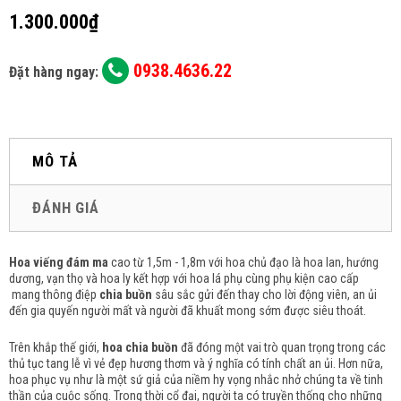
1.300.000₫
0938.4636.22
Đặt hàng ngay:
MÔ TẢ
ĐÁNH GIÁ
Hoa viếng đám ma
cao từ 1,5m - 1,8m với hoa chủ đạo là hoa lan, hướng
dương, vạn thọ và hoa ly kết hợp với hoa lá phụ cùng phụ kiện cao cấp
mang thông điệp
chia buồn
sâu sắc gửi đến thay cho lời động viên, an ủi
đến gia quyến người mất và người đã khuất mong sớm được siêu thoát.
Trên khắp thế giới,
hoa chia buồn
đã đóng một vai trò quan trọng trong các
thủ tục tang lễ vì vẻ đẹp hương thơm và ý nghĩa có tính chất an ủi.
Hơn nữa,
hoa phục vụ như là một sứ giả của niềm hy vọng nhắc nhở chúng ta về tinh
thần của cuộc sống.
Trong thời cổ đại, người ta có truyền thống cho những