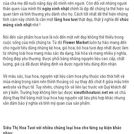
của cha mẹ đã nuôi nấng dạy dỗ mình nên người. Còn đối với những người
thân quen của mình thì
ngày sinh nhật
chính là dịp để chúng ta thể hiện sự
quan tâm và tình thương yêu dành cho họ. Cách tốt nhất để thể hiện những
tình cảm này chính là cần một
lẵng hoa tươi
thật đẹp, thật ý nghĩa để
chúc
mừng sinh nhật
nhé !
Nói đến sản phẩm hoa tươi là nói đến một nét đẹp không thể thiếu trong
cuộc sống của mỗi chúng ta. Từ đó
Flower Market
luôn tự hào mang đến
cho người tiêu dùng những kệ hoa, giỏ hoa, bó hoa tươi đẹp nhất được làm
từ những loài hoa mang màu sắc đa dạng, hài hòa và mang nhiều ý nghĩa,
thông điệp yêu thương. Được phối bằng những nguyên liệu cao cấp, chất
lượng, giá cả đã được khẳng định và được người tiêu dùng đón nhận.
Về màu sắc, loại hoa, nguyên vật liệu cắm hoa phụ thuộc vào thời tiết và
mùa màng trong năm nên thỉnh thoảng có sự thay đổi chút ít giữa mẫu trên
website và thực tế. Tuy nhiên, chúng tôi sẽ liên lạc trước với Quý khách để
xin ý kiến. Trường hợp không liên lạc được
sieuthihoatuoi.net.vn
sẽ chủ
động thay thế bằng một loại hoa hay nguyên vật liệu phù hợp khác nhưng
vẫn đảm bảo ý nghĩa và tính mỹ quan của sản phẩm.
Siêu Thị Hoa Tươi với nhiều chủng loại hoa cho từng sự kiện khác
nhau: