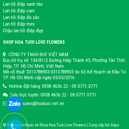
Lan hồ điệp xanh táo
Lan hồ điệp cam
Lan hồ điệp đa sắc
Lan hồ điệp mini
Chậu lan hồ điệp đẹp
SHOP HOA TƯƠI LOVE FLOWERS
CÔNG TY TNHH BHF VIỆT NAM
Địa chỉ trụ sở: 134/81/2 Đường Hiệp Thành 45, Phường Tân Thới
Hiệp, TP. Hồ Chí Minh, Việt Nam
Mã số thuế: 0313788903 0313788903 do Sở Kế Hoạch và Đầu Tư
TP. Hồ Chí Minh cấp ngày 05/05/2016
Hotline đặt hàng: 0938.4636.22 - 09.0771.0771
Zalo trực tuyến: 0938.4636.22 - 09.0771.0771
Email: sales@hoatuoi.net.vn
© Bản quyền thuộc về Shop Hoa Tươi Love Flowers | Cung cấp bởi
Sapo