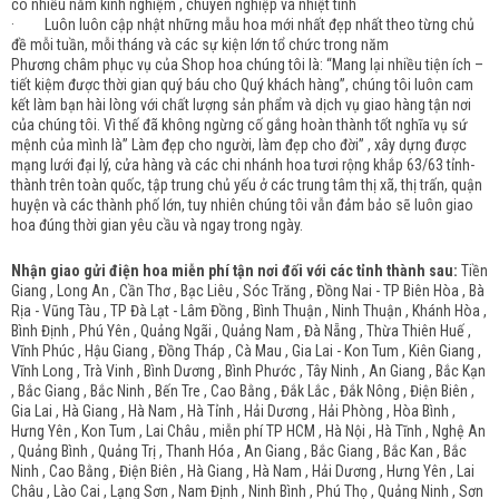
có nhiều năm kinh nghiệm , chuyên nghiệp và nhiệt tình
· Luôn luôn cập nhật những mẫu hoa mới nhất đẹp nhất theo từng chủ
đề mỗi tuần, mỗi tháng và các sự kiện lớn tổ chức trong năm
Phương châm phục vụ của Shop hoa chúng tôi là: “Mang lại nhiều tiện ích –
tiết kiệm được thời gian quý báu cho Quý khách hàng”, chúng tôi luôn cam
kết làm bạn hài lòng với chất lượng sản phẩm và dịch vụ giao hàng tận nơi
của chúng tôi. Vì thế đã không ngừng cố gắng hoàn thành tốt nghĩa vụ sứ
mệnh của mình là” Làm đẹp cho người, làm đẹp cho đời” , xây dựng được
mạng lưới đại lý, cửa hàng và các chi nhánh hoa tươi rộng khắp 63/63 tỉnh-
thành trên toàn quốc, tập trung chủ yếu ở các trung tâm thị xã, thị trấn, quận
huyện và các thành phố lớn, tuy nhiên chúng tôi vẫn đảm bảo sẽ luôn giao
hoa đúng thời gian yêu cầu và ngay trong ngày.
Nhận giao gửi điện hoa miễn phí tận nơi đối với các tỉnh thành sau:
Tiền
Giang , Long An , Cần Thơ , Bạc Liêu , Sóc Trăng , Đồng Nai - TP Biên Hòa , Bà
Rịa - Vũng Tàu , TP Đà Lạt - Lâm Đồng , Bình Thuận , Ninh Thuận , Khánh Hòa ,
Bình Định , Phú Yên , Quảng Ngãi , Quảng Nam , Đà Nẵng , Thừa Thiên Huế ,
Vĩnh Phúc , Hậu Giang , Đồng Tháp , Cà Mau , Gia Lai - Kon Tum , Kiên Giang ,
Vĩnh Long , Trà Vinh , Bình Dương , Bình Phước , Tây Ninh , An Giang , Bắc Kạn
, Bắc Giang , Bắc Ninh , Bến Tre , Cao Bằng , Đắk Lắc , Đắk Nông , Điện Biên ,
Gia Lai , Hà Giang , Hà Nam , Hà Tỉnh , Hải Dương , Hải Phòng , Hòa Bình ,
Hưng Yên , Kon Tum , Lai Châu , miễn phí TP HCM , Hà Nội , Hà Tĩnh , Nghệ An
, Quảng Bình , Quảng Trị , Thanh Hóa , An Giang , Bắc Giang , Bắc Kan , Bắc
Ninh , Cao Bằng , Điện Biên , Hà Giang , Hà Nam , Hải Dương , Hưng Yên , Lai
Châu , Lào Cai , Lạng Sơn , Nam Định , Ninh Bình , Phú Thọ , Quảng Ninh , Sơn