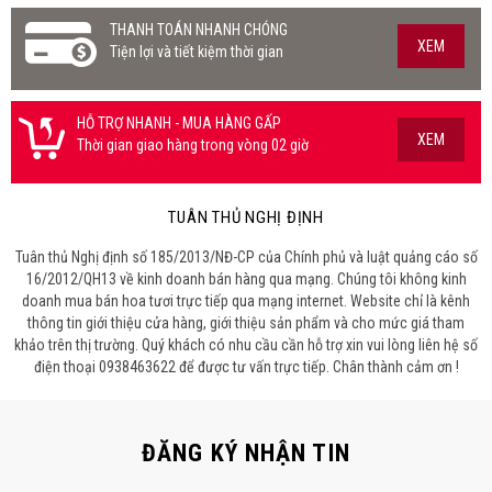
THANH TOÁN NHANH CHÓNG
XEM
Tiện lợi và tiết kiệm thời gian
HỖ TRỢ NHANH - MUA HÀNG GẤP
XEM
Thời gian giao hàng trong vòng 02 giờ
TUÂN THỦ NGHỊ ĐỊNH
Tuân thủ Nghị định số 185/2013/NĐ-CP của Chính phủ và luật quảng cáo số
16/2012/QH13 về kinh doanh bán hàng qua mạng. Chúng tôi không kinh
doanh mua bán hoa tươi trực tiếp qua mạng internet. Website chỉ là kênh
thông tin giới thiệu cửa hàng, giới thiệu sản phẩm và cho mức giá tham
khảo trên thị trường. Quý khách có nhu cầu cần hỗ trợ xin vui lòng liên hệ số
điện thoại 0938463622 để được tư vấn trực tiếp. Chân thành cảm ơn !
ĐĂNG KÝ NHẬN TIN