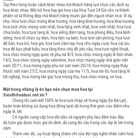
Tùy theo từng hoàn cảnh khác nhau mà khách hàng lựa chọn các dịch vụ
hoa khác nhau. Mỗi bó hoa hay giỏ hoa của Hoa Tươi 24 Giờ cho ra thành
phẩm sẽ là thông điệp mà khách hàng muốn gửi đến người nhận hoa. Ví dụ
như: Hoa tươi chúc mừng khai trương, hoa tặng khai trương, hoa khai trương,
hoa tươi chúc mừng sinh nhật, hoa tặng sinh nhật, hoa sinh nhật, hoa tươi
chia buồn, hoa tươi tang lễ, hoa viếng đám tang, hoa phúng điếu, hoa kính
viếng, hoa tổ chức sự kiện, hoa làm sự kiện, hoa tươi văn phòng, hoa tươi
để bàn, hoa bó, hoa giỏ, hoa tươi cầm tay, hoa cho ngày cưới, hoa cài áo,
hoa để bục phát biểu, hoa tặng theo chủ đề yêu cầu, hoa tươi nghệ thuật,
hoa chúc mừng ngày quốc tế phụ nữ 8/3, hoa chúc mừng ngày lễ tình nhân
14/2, hoa chúc mừng ngày valentine, hoa chúc mừng ngày nhà giáo việt
nam 20/11, hoa mừng ngày phụ nữ việt nam 20/10, hoa mừng ngày thầy
thuốc việt nam 27/2, hoa mừng ngày của mẹ 11/5, hoa xin lỗi, hoa tặng lễ
tốt nghiệp, hoa mừng tân gia, hoa mừng thọ, hoa chúc mừng, xe hoa...
Một trong những lý do bạn nên chọn mua hoa tại
Sieuthihoatuoi.net.vn ?
· Chúng tôi cam kết 100% là hoa tươi nhập về trong ngày (từ Đà Lạt),
hoàn toàn không sử dụng hoa đông lạnh dù trong thời gian cao điểm như
ngày lễ, tết.
· Có nguồn cung cấp hoa dồi dào và nguyên phụ liệu đảm bảo đầy
đủ luôn giữ được mức giá ổn định, đủ cung đủ cầu trong các dịp lễ lớn trong
năm.
· Thêm vào đó, sự hoạt động chăm chỉ của đội ngũ nghệ nhân cắm hoa