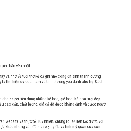
gười thân yêu nhất.
 này và nhớ về tuổi thơ kể cả ghi nhớ công ơn sinh thành dưỡng
g ta thể hiện sự quan tâm và tình thương yêu dành cho họ. Cách
 cho người tiêu dùng những kệ hoa, giỏ hoa, bó hoa tươi đẹp
ệu cao cấp, chất lượng, giá cả đã được khẳng định và được người
 website và thực tế. Tuy nhiên, chúng tôi sẽ liên lạc trước với
 hợp khác nhưng vẫn đảm bảo ý nghĩa và tính mỹ quan của sản