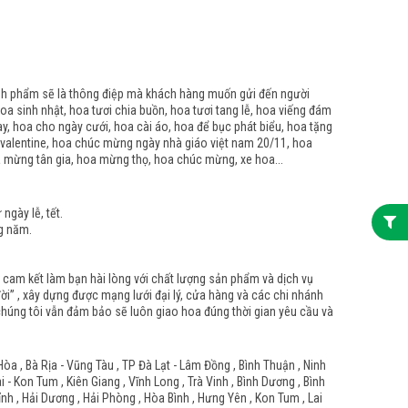
ành phẩm sẽ là thông điệp mà khách hàng muốn gửi đến người
oa sinh nhật, hoa tươi chia buồn, hoa tươi tang lễ, hoa viếng đám
ay, hoa cho ngày cưới, hoa cài áo, hoa để bục phát biểu, hoa tặng
 valentine, hoa chúc mừng ngày nhà giáo việt nam 20/11, hoa
a mừng tân gia, hoa mừng thọ, hoa chúc mừng, xe hoa...
gày lễ, tết.
g năm.
n cam kết làm bạn hài lòng với chất lượng sản phẩm và dịch vụ
i” , xây dựng được mạng lưới đại lý, cửa hàng và các chi nhánh
n chúng tôi vẫn đảm bảo sẽ luôn giao hoa đúng thời gian yêu cầu và
Hòa , Bà Rịa - Vũng Tàu , TP Đà Lạt - Lâm Đồng , Bình Thuận , Ninh
- Kon Tum , Kiên Giang , Vĩnh Long , Trà Vinh , Bình Dương , Bình
Tỉnh , Hải Dương , Hải Phòng , Hòa Bình , Hưng Yên , Kon Tum , Lai