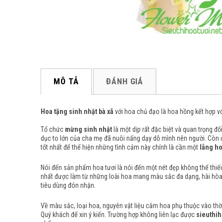
MÔ TẢ
ĐÁNH GIÁ
Hoa tặng sinh nhật bà xã
với hoa chủ đạo là
hoa hồng
kết hợp v
Tổ chức
mừng sinh nhật
là một dịp rất đặc biệt và quan trọng đ
dục to lớn của cha mẹ đã nuôi nấng dạy dỗ mình nên người. Còn 
tốt nhất để thể hiện những tình cảm này chính là cần một
lẵng ho
Nói đến sản phẩm hoa tươi là nói đến một nét đẹp không thể thi
nhất được làm từ những loài hoa mang màu sắc đa dạng, hài hòa 
tiêu dùng đón nhận.
Về màu sắc, loại hoa, nguyên vật liệu cắm hoa phụ thuộc vào thời 
Quý khách để xin ý kiến. Trường hợp không liên lạc được
sieuthih