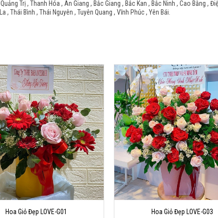
 Quảng Trị , Thanh Hóa , An Giang , Bắc Giang , Bắc Kan , Bắc Ninh , Cao Bằng , Đi
La , Thái Bình , Thái Nguyên , Tuyên Quang , Vĩnh Phúc , Yên Bái.
Hoa Giỏ Đẹp LOVE-G01
Hoa Giỏ Đẹp LOVE-G03