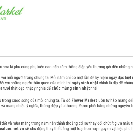
ới hoa lá phụ cùng phụ kiện cao cấp kèm thông điệp yêu thương gởi đến những n
ối với mỗi người trong chúng ta. Mỗi năm chỉ có một lần để kỷ niệm ngày đặc biệt
đối với những người thân quen của mình thì
ngày sinh nhật
chính là dịp để chún
a tươi
thật đẹp, thật ý nghĩa để
chúc mừng sinh nhật
nhé !
ếu trong cuộc sống của mỗi chúng ta. Từ đó
Flower Market
luôn tự hào mang đến
và mang nhiều ý nghĩa, thông điệp yêu thương. Được phối bằng những nguyên li
tiết và mùa màng trong năm nên thỉnh thoảng có sự thay đổi chút ít giữa mẫu trên
oatuoi.net.vn
sẽ chủ động thay thế bằng một loại hoa hay nguyên vật liệu phù