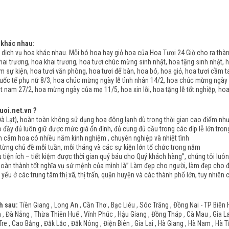
 khác nhau:
dịch vụ hoa khác nhau. Mỗi bó hoa hay giỏ hoa của Hoa Tươi 24 Giờ cho ra th
ai trương, hoa khai trương, hoa tươi chúc mừng sinh nhật, hoa tặng sinh nhật, h
àm sự kiện, hoa tươi văn phòng, hoa tươi để bàn, hoa bó, hoa giỏ, hoa tươi cầm t
uốc tế phụ nữ 8/3, hoa chúc mừng ngày lễ tình nhân 14/2, hoa chúc mừng ngày
 nam 27/2, hoa mừng ngày của mẹ 11/5, hoa xin lỗi, hoa tặng lễ tốt nghiệp, ho
uoi.net.vn ?
Lạt), hoàn toàn không sử dụng hoa đông lạnh dù trong thời gian cao điểm như n
y đủ luôn giữ được mức giá ổn định, đủ cung đủ cầu trong các dịp lễ lớn tron
ắm hoa có nhiều năm kinh nghiệm , chuyên nghiệp và nhiệt tình
ng chủ đề mỗi tuần, mỗi tháng và các sự kiện lớn tổ chức trong năm
tiện ích – tiết kiệm được thời gian quý báu cho Quý khách hàng”, chúng tôi luô
hoàn thành tốt nghĩa vụ sứ mệnh của mình là” Làm đẹp cho người, làm đẹp cho đờ
 yếu ở các trung tâm thị xã, thị trấn, quận huyện và các thành phố lớn, tuy nhiê
h sau:
Tiền Giang , Long An , Cần Thơ , Bạc Liêu , Sóc Trăng , Đồng Nai - TP Biên 
 Đà Nẵng , Thừa Thiên Huế , Vĩnh Phúc , Hậu Giang , Đồng Tháp , Cà Mau , Gia Lai 
Tre , Cao Bằng , Đắk Lắc , Đắk Nông , Điện Biên , Gia Lai , Hà Giang , Hà Nam , Hà 