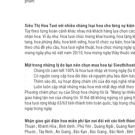
phẩm.
Siêu Thị Hoa Tươi với nhiều chủng loại hoa cho từng sự kiện
Tùy theo từng hoàn cảnh khác nhau mà khách hàng lựa chọn các 
nhận hoa. Ví dụ như: Hoa tươi chúc mừng khai trương, hoa tặng kh
tang, hoa phúng điếu, hoa kính viếng, hoa tổ chức sự kiện, hoa l
theo chủ đề yêu cầu, hoa tươi nghệ thuật, hoa chúc mừng ngày q
mừng ngày phụ nữ việt nam 20/10, hoa mừng ngày thầy thuốc việt
Một trong những lý do bạn nên chọn mua hoa tại Sieuthihoat
· Chúng tôi cam kết 100% là hoa tươi nhập về trong ngày (từ Đà 
· Có nguồn cung cấp hoa dồi dào và nguyên phụ liệu đảm bảo đầ
· Thêm vào đó, sự hoạt động chăm chỉ của đội ngũ nghệ nhân c
· Luôn luôn cập nhật những mẫu hoa mới nhất đẹp nhất theo từ
Phương châm phục vụ của Shop hoa chúng tôi là: “Mang lại nhiều 
giao hàng tận nơi của chúng tôi. Vì thế đã không ngừng cố gắng 
hoa tươi rộng khắp 63/63 tỉnh-thành trên toàn quốc, tập trung chủ
ngay trong ngày.
Nhận giao gửi điện hoa miễn phí tận nơi đối với các tỉnh thàn
Thuận , Khánh Hòa , Bình Định , Phú Yên , Quảng Ngãi , Quảng Nam ,
Phước , Tây Ninh , An Giang , Bắc Kạn , Bắc Giang , Bắc Ninh , Bến 