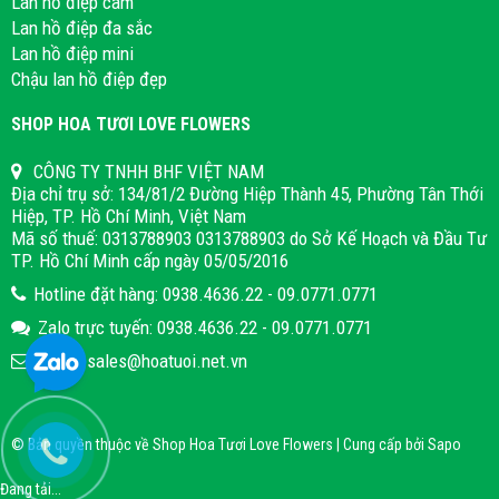
Lan hồ điệp cam
Lan hồ điệp đa sắc
Lan hồ điệp mini
Chậu lan hồ điệp đẹp
SHOP HOA TƯƠI LOVE FLOWERS
CÔNG TY TNHH BHF VIỆT NAM
Địa chỉ trụ sở: 134/81/2 Đường Hiệp Thành 45, Phường Tân Thới
Hiệp, TP. Hồ Chí Minh, Việt Nam
Mã số thuế: 0313788903 0313788903 do Sở Kế Hoạch và Đầu Tư
TP. Hồ Chí Minh cấp ngày 05/05/2016
Hotline đặt hàng: 0938.4636.22 - 09.0771.0771
Zalo trực tuyến: 0938.4636.22 - 09.0771.0771
Email: sales@hoatuoi.net.vn
© Bản quyền thuộc về Shop Hoa Tươi Love Flowers | Cung cấp bởi
Sapo
Đang tải...