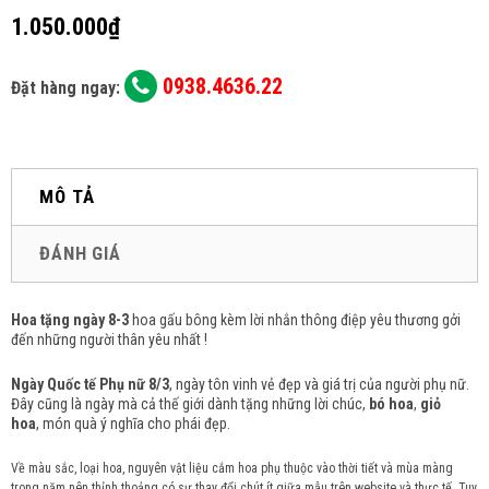
1.050.000₫
0938.4636.22
Đặt hàng ngay:
MÔ TẢ
ĐÁNH GIÁ
Hoa tặng ngày 8-3
hoa gấu bông kèm lời nhắn thông điệp yêu thương gởi
đến những người thân yêu nhất !
Ngày Quốc tế Phụ nữ 8/3
, ngày tôn vinh vẻ đẹp và giá trị của người phụ nữ.
Đây cũng là ngày mà cả thế giới dành tặng những lời chúc,
bó hoa
,
giỏ
hoa
, món quà ý nghĩa cho phái đẹp.
Về màu sắc, loại hoa, nguyên vật liệu cắm hoa phụ thuộc vào thời tiết và mùa màng
trong năm nên thỉnh thoảng có sự thay đổi chút ít giữa mẫu trên website và thực tế. Tuy