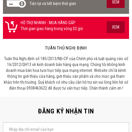
XEM
Tiện lợi và tiết kiệm thời gian
HỖ TRỢ NHANH - MUA HÀNG GẤP
XEM
Thời gian giao hàng trong vòng 02 giờ
TUÂN THỦ NGHỊ ĐỊNH
Tuân thủ Nghị định số 185/2013/NĐ-CP của Chính phủ và luật quảng cáo số
16/2012/QH13 về kinh doanh bán hàng qua mạng. Chúng tôi không kinh
doanh mua bán hoa tươi trực tiếp qua mạng internet. Website chỉ là kênh
thông tin giới thiệu cửa hàng, giới thiệu sản phẩm và cho mức giá tham
khảo trên thị trường. Quý khách có nhu cầu cần hỗ trợ xin vui lòng liên hệ số
điện thoại 0938463622 để được tư vấn trực tiếp. Chân thành cảm ơn !
ĐĂNG KÝ NHẬN TIN