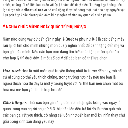
nhiên, chúng tôi sẽ liên lạc trước với Quý khách để xin ý kiến. Trường hợp không liên
lạc được
sieuthihoatuoi.net.vn
sẽ chủ động thay thế bằng một loại hoa hay nguyên vật
liệu phù hợp khác nhưng vẫn đảm bảo ý nghĩa và tính mỹ quan của sản phẩm.
Ý NGHĨA CHÚC MỪNG NGÀY QUỐC TẾ PHỤ NỮ 8/3
Năm nào cũng vậy cứ đến gần
ngày lễ Quốc tế phụ nữ 8-3
là các đấng mày
râu lại đi tìm cho mình những món quà ý nghĩa nhất để dành tặng đến mẹ và
bạn gái của mình. Nếu các bạn còn đang tìm hiểu nên tặng món quà nào
cho hợp lý thì dưới đây là một số gợi ý để các bạn có thể lựa chọn:
Hoa tươi
:
Hoa là một món quà truyền thống nhất từ trước đến nay, mà bất
cứ ai cũng có thể yêu thích chúng, trong trường hợp này nếu mẹ bạn là
người thích hoa thì đây là một ý tưởng tuyệt vời. Vì thể bạn nên chọn một bó
hoa mà mẹ bạn yêu thích loại hoa đó.
Gấu bông:
Khi hỏi các bạn gái rằng có thích nhận gấu bông vào ngày lễ
quan trọng của người phụ nữ 8-3 thì phần lớn đều trả lời đó là món quà mà
các bạn gái rất yêu thích, cô nàng sẽ luôn nhớ đến bạn mỗi khi nhìn thấy chú
gấu bông xinh xắn đáng yêu này.