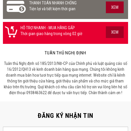
THANH TOÁN NHANH CHÓNG
XEM
Tiện lợi và tiết kiệm thời gian
HỖ TRỢ NHANH - MUA HÀNG GẤP
XEM
Thời gian giao hàng trong vòng 02 giờ
TUÂN THỦ NGHỊ ĐỊNH
Tuân thủ Nghị định số 185/2013/NĐ-CP của Chính phủ và luật quảng cáo số
16/2012/QH13 về kinh doanh bán hàng qua mạng. Chúng tôi không kinh
doanh mua bán hoa tươi trực tiếp qua mạng internet. Website chỉ là kênh
thông tin giới thiệu cửa hàng, giới thiệu sản phẩm và cho mức giá tham
khảo trên thị trường. Quý khách có nhu cầu cần hỗ trợ xin vui lòng liên hệ số
điện thoại 0938463622 để được tư vấn trực tiếp. Chân thành cảm ơn !
ĐĂNG KÝ NHẬN TIN