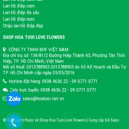
Lan hồ điệp cam
Lan hồ điệp đa sắc
Lan hồ điệp mini
Chậu lan hồ điệp đẹp
SHOP HOA TƯƠI LOVE FLOWERS
CÔNG TY TNHH BHF VIỆT NAM
Địa chỉ trụ sở: 134/81/2 Đường Hiệp Thành 45, Phường Tân Thới
Hiệp, TP. Hồ Chí Minh, Việt Nam
Mã số thuế: 0313788903 0313788903 do Sở Kế Hoạch và Đầu Tư
TP. Hồ Chí Minh cấp ngày 05/05/2016
Hotline đặt hàng: 0938.4636.22 - 09.0771.0771
Zalo trực tuyến: 0938.4636.22 - 09.0771.0771
Email: sales@hoatuoi.net.vn
© Bản quyền thuộc về Shop Hoa Tươi Love Flowers | Cung cấp bởi
Sapo