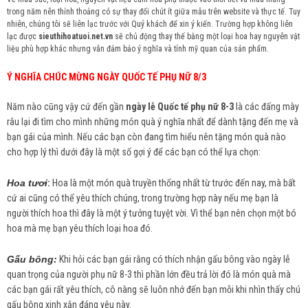
trong năm nên thỉnh thoảng có sự thay đổi chút ít giữa mẫu trên website và thực tế. Tuy
nhiên, chúng tôi sẽ liên lạc trước với Quý khách để xin ý kiến. Trường hợp không liên
lạc được
sieuthihoatuoi.net.vn
sẽ chủ động thay thế bằng một loại hoa hay nguyên vật
liệu phù hợp khác nhưng vẫn đảm bảo ý nghĩa và tính mỹ quan của sản phẩm.
Ý NGHĨA CHÚC MỪNG NGÀY QUỐC TẾ PHỤ NỮ 8/3
Năm nào cũng vậy cứ đến gần
ngày lễ Quốc tế phụ nữ 8-3
là các đấng mày
râu lại đi tìm cho mình những món quà ý nghĩa nhất để dành tặng đến mẹ và
bạn gái của mình. Nếu các bạn còn đang tìm hiểu nên tặng món quà nào
cho hợp lý thì dưới đây là một số gợi ý để các bạn có thể lựa chọn:
Hoa tươi
:
Hoa là một món quà truyền thống nhất từ trước đến nay, mà bất
cứ ai cũng có thể yêu thích chúng, trong trường hợp này nếu mẹ bạn là
người thích hoa thì đây là một ý tưởng tuyệt vời. Vì thể bạn nên chọn một bó
hoa mà mẹ bạn yêu thích loại hoa đó.
Gấu bông:
Khi hỏi các bạn gái rằng có thích nhận gấu bông vào ngày lễ
quan trọng của người phụ nữ 8-3 thì phần lớn đều trả lời đó là món quà mà
các bạn gái rất yêu thích, cô nàng sẽ luôn nhớ đến bạn mỗi khi nhìn thấy chú
gấu bông xinh xắn đáng yêu này.