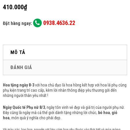
410.000₫
0938.4636.22
Đặt hàng ngay:
MÔ TẢ
ĐÁNH GIÁ
Hoa tặng ngày 8-3
với hoa chủ đạo là hoa hồng kết hợp với hoa lá phụ cùng
phụ kiện trang trí cao cấp, kèm lời nhắn thông điệp yêu thương gởi đến
những người thân yêu nhất !
Ngày Quốc tế Phụ nữ 8/3
, ngày tôn vinh vẻ đẹp và giá trị của người phụ nữ.
Đây cũng là ngày mà cả thế giới dành tặng những lời chúc,
bó hoa
,
giỏ
hoa
, món quà ý nghĩa cho phái đẹp.
Về màu sắc, loại hoa, nguyên vật liệu cắm hoa phụ thuộc vào thời tiết và mùa màng