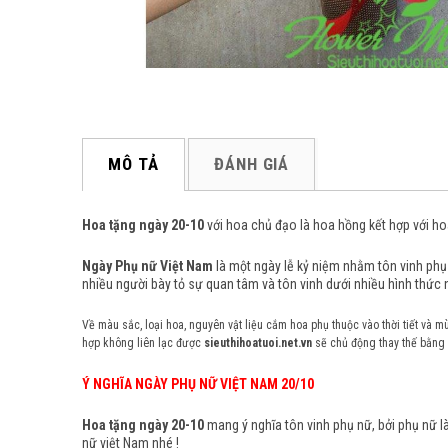
MÔ TẢ
ĐÁNH GIÁ
Hoa tặng ngày 20-10
với hoa chủ đạo là hoa hồng kết hợp với hoa
Ngày Phụ nữ Việt Nam
là một ngày lễ kỷ niệm nhằm tôn vinh ph
nhiều người bày tỏ sự quan tâm và tôn vinh dưới nhiều hình thức 
Về màu sắc, loại hoa, nguyên vật liệu cắm hoa phụ thuộc vào thời tiết và m
hợp không liên lạc được
sieuthihoatuoi.net.vn
sẽ chủ động thay thế bằng 
Ý NGHĨA NGÀY PHỤ NỮ VIỆT NAM 20/10
Hoa tặng ngày 20-10
mang ý nghĩa tôn vinh phụ nữ, bởi phụ nữ là
nữ việt Nam nhé !