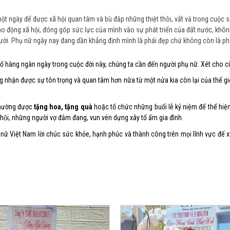
ột ngày để được xã hội quan tâm và bù đắp những thiệt thòi, vất vả trong cuộc 
a lao động xã hội, đóng góp sức lực của mình vào sự phát triển của đất nước, kh
i. Phụ nữ ngày nay đang dần khẳng định mình là phái đẹp chứ không còn là phá
ố hàng ngàn ngày trong cuộc đời này, chúng ta cần đến người phụ nữ. Xét cho cù
 nhận được sự tôn trọng và quan tâm hơn nữa từ một nửa kia còn lại của thế giớ
thường được
tặng hoa, tặng quà
hoặc tổ chức những buổi lễ kỷ niệm để thể hiện
hội, những người vợ đảm đang, vun vén dựng xây tổ ấm gia đình.
 nữ Việt Nam lời chúc sức khỏe, hạnh phúc và thành công trên mọi lĩnh vực để 