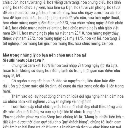
chia buồn, hoa tươi tang lễ, hoa viếng đám tang, hoa phúng điếu, hoa kính
viếng, hoa tổ chức sự kiện, hoa làm sự kiện, hoa tươi văn phòng, hoa tươi
để bàn, hoa bó, hoa giỏ, hoa tươi cầm tay, hoa cho ngày cưới, hoa cài áo,
hoa để bục phát biểu, hoa tặng theo chủ đề yêu cầu, hoa tươi nghệ thuật,
hoa chúc mừng ngày quốc tế phụ nữ 8/3, hoa chúc mừng ngày lễ tình nhân
14/2, hoa chúc mừng ngày valentine, hoa chúc mừng ngày nhà giáo việt
nam 20/11, hoa mừng ngày phụ nữ việt nam 20/10, hoa mừng ngày thầy
thuốc việt nam 27/2, hoa mừng ngày của mẹ 11/5, hoa xin lỗi, hoa tặng lễ
tốt nghiệp, hoa mừng tân gia, hoa mừng thọ, hoa chúc mừng, xe hoa...
Một trong những lý do bạn nên chọn mua hoa tại
Sieuthihoatuoi.net.vn ?
· Chúng tôi cam kết 100% là hoa tươi nhập về trong ngày (từ Đà Lạt),
hoàn toàn không sử dụng hoa đông lạnh dù trong thời gian cao điểm như
ngày lễ, tết.
· Có nguồn cung cấp hoa dồi dào và nguyên phụ liệu đảm bảo đầy
đủ luôn giữ được mức giá ổn định, đủ cung đủ cầu trong các dịp lễ lớn trong
năm.
· Thêm vào đó, sự hoạt động chăm chỉ của đội ngũ nghệ nhân cắm hoa
có nhiều năm kinh nghiệm , chuyên nghiệp và nhiệt tình
· Luôn luôn cập nhật những mẫu hoa mới nhất đẹp nhất theo từng chủ
đề mỗi tuần, mỗi tháng và các sự kiện lớn tổ chức trong năm
Phương châm phục vụ của Shop hoa chúng tôi là: “Mang lại nhiều tiện ích –
tiết kiệm được thời gian quý báu cho Quý khách hàng”, chúng tôi luôn cam
kết làm bạn hài lòng với chất lượng sản phẩm và dịch vụ giao hàng tận nơi