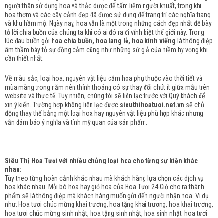
người thân sử dụng hoa và thảo dược để tẩm liệm người khuất, trong khi
hoa thơm và các cây cảnh đẹp đã được sử dụng để trang trí các nghĩa trang
và khu hầm mộ.
Ngày nay, hoa vẫn là một trong những cách đẹp nhất để bày
tỏ lời chia buồn của chúng ta khi có ai đó ra đi vĩnh biệt thế giới này.
Trong
lúc đau buồn gởi
hoa chia buồn, hoa tang lễ, hoa kính viếng
là thông điệp
âm thầm bày tỏ sự đồng cảm cũng như những sứ giả của niềm hy vọng khi
cần thiết nhất.
Về màu sắc, loại hoa, nguyên vật liệu cắm hoa phụ thuộc vào thời tiết và
mùa màng trong năm nên thỉnh thoảng có sự thay đổi chút ít giữa mẫu trên
website và thực tế. Tuy nhiên, chúng tôi sẽ liên lạc trước với Quý khách để
xin ý kiến. Trường hợp không liên lạc được
sieuthihoatuoi.net.vn
sẽ chủ
động thay thế bằng một loại hoa hay nguyên vật liệu phù hợp khác nhưng
vẫn đảm bảo ý nghĩa và tính mỹ quan của sản phẩm.
Siêu Thị Hoa Tươi với nhiều chủng loại hoa cho từng sự kiện khác
nhau:
Tùy theo từng hoàn cảnh khác nhau mà khách hàng lựa chọn các dịch vụ
hoa khác nhau. Mỗi bó hoa hay giỏ hoa của Hoa Tươi 24 Giờ cho ra thành
phẩm sẽ là thông điệp mà khách hàng muốn gửi đến người nhận hoa. Ví dụ
như: Hoa tươi chúc mừng khai trương, hoa tặng khai trương, hoa khai trương,
hoa tươi chúc mừng sinh nhật, hoa tặng sinh nhật, hoa sinh nhật, hoa tươi