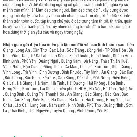
của chúng tôi. Vì thế đã không ngừng cố gắng hoàn thành tốt nghĩa vụ sứ
mệnh của mình là” Làm đẹp cho người, làm đẹp cho đời” , xây dựng được
mạng lưới đại lý, cửa hàng và các chi nhánh hoa tươi rộng khắp 63/63 tỉnh-
thành trên toàn quốc, tập trung chủ yếu ở các trung tâm thị xã, thị trấn, quận
huyện và các thành phố lớn, tuy nhiên chúng tôi vẫn đảm bảo sẽ luôn giao
hoa đúng thời gian yêu cầu và ngay trong ngày.
Nhận giao gửi điện hoa miễn phí tận nơi đối với các tỉnh thành sau:
Tiền
Giang , Long An , Cần Thơ , Bạc Liêu , Sóc Trăng , Đồng Nai - TP Biên Hòa , Bà
Rịa - Vũng Tàu , TP Đà Lạt - Lâm Đồng , Bình Thuận , Ninh Thuận , Khánh Hòa ,
Bình Định , Phú Yên , Quảng Ngãi , Quảng Nam , Đà Nẵng , Thừa Thiên Huế ,
Vĩnh Phúc , Hậu Giang , Đồng Tháp , Cà Mau , Gia Lai - Kon Tum , Kiên Giang ,
Vĩnh Long , Trà Vinh , Bình Dương , Bình Phước , Tây Ninh , An Giang , Bắc Kạn
, Bắc Giang , Bắc Ninh , Bến Tre , Cao Bằng , Đắk Lắc , Đắk Nông , Điện Biên ,
Gia Lai , Hà Giang , Hà Nam , Hà Tỉnh , Hải Dương , Hải Phòng , Hòa Bình ,
Hưng Yên , Kon Tum , Lai Châu , miễn phí TP HCM , Hà Nội , Hà Tĩnh , Nghệ An
, Quảng Bình , Quảng Trị , Thanh Hóa , An Giang , Bắc Giang , Bắc Kan , Bắc
Ninh , Cao Bằng , Điện Biên , Hà Giang , Hà Nam , Hải Dương , Hưng Yên , Lai
Châu , Lào Cai , Lạng Sơn , Nam Định , Ninh Bình , Phú Thọ , Quảng Ninh , Sơn
La , Thái Bình , Thái Nguyên , Tuyên Quang , Vĩnh Phúc , Yên Bái.