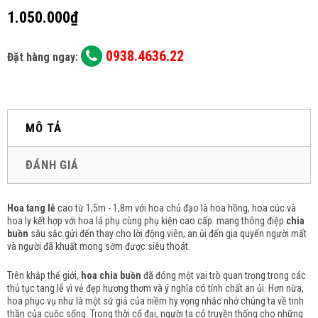
1.050.000₫
0938.4636.22
Đặt hàng ngay:
MÔ TẢ
ĐÁNH GIÁ
Hoa tang lễ
cao từ 1,5m - 1,8m với hoa chủ đạo là hoa hồng, hoa cúc và
hoa ly kết hợp với hoa lá phụ cùng phụ kiện cao cấp mang thông điệp
chia
buồn
sâu sắc gửi đến thay cho lời động viên, an ủi đến gia quyến người mất
và người đã khuất mong sớm được siêu thoát.
Trên khắp thế giới,
hoa chia buồn
đã đóng một vai trò quan trọng trong các
thủ tục tang lễ vì vẻ đẹp hương thơm và ý nghĩa có tính chất an ủi.
Hơn nữa,
hoa phục vụ như là một sứ giả của niềm hy vọng nhắc nhở chúng ta về tinh
thần của cuộc sống.
Trong thời cổ đại, người ta có truyền thống cho những