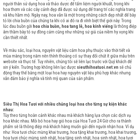
người thân sử dụng hoa và thảo dược để tẩm liệm người khuất, trong khi
hoa thơm và các cây cảnh đẹp đã được sử dụng để trang trí các nghĩa trang
và khu hầm mộ.
Ngày nay, hoa vẫn là một trong những cách đẹp nhất để bày
tỏ lời chia buồn của chúng ta khi có ai đó ra đi vĩnh biệt thế giới này.
Trong
lúc đau buồn gởi
hoa chia buồn, hoa tang lễ, hoa kính viếng
là thông điệp
âm thầm bày tỏ sự đồng cảm cũng như những sứ giả của niềm hy vọng khi
cần thiết nhất.
Về màu sắc, loại hoa, nguyên vật liệu cắm hoa phụ thuộc vào thời tiết và
mùa màng trong năm nên thỉnh thoảng có sự thay đổi chút ít giữa mẫu trên
website và thực tế. Tuy nhiên, chúng tôi sẽ liên lạc trước với Quý khách để
xin ý kiến. Trường hợp không liên lạc được
sieuthihoatuoi.net.vn
sẽ chủ
động thay thế bằng một loại hoa hay nguyên vật liệu phù hợp khác nhưng
vẫn đảm bảo ý nghĩa và tính mỹ quan của sản phẩm.
Siêu Thị Hoa Tươi với nhiều chủng loại hoa cho từng sự kiện khác
nhau:
Tùy theo từng hoàn cảnh khác nhau mà khách hàng lựa chọn các dịch vụ
hoa khác nhau. Mỗi bó hoa hay giỏ hoa của Hoa Tươi 24 Giờ cho ra thành
phẩm sẽ là thông điệp mà khách hàng muốn gửi đến người nhận hoa. Ví dụ
như: Hoa tươi chúc mừng khai trương, hoa tặng khai trương, hoa khai trương,
hoa tươi chúc mừng sinh nhật, hoa tặng sinh nhật, hoa sinh nhật, hoa tươi