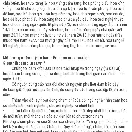
chia buồn, hoa tươi tang lễ, hoa viếng đám tang, hoa phúng điếu, hoa kính
viếng, hoa tổ chức sự kiện, hoa làm sự kiện, hoa tươi văn phòng, hoa tươi
để bàn, hoa bó, hoa giỏ, hoa tươi cầm tay, hoa cho ngày cưới, hoa cài áo,
hoa để bục phát biểu, hoa tặng theo chủ đề yêu cầu, hoa tươi nghệ thuật,
hoa chúc mừng ngày quốc tế phụ nữ 8/3, hoa chúc mừng ngày lễ tình nhân
14/2, hoa chúc mừng ngày valentine, hoa chúc mừng ngày nhà giáo việt
nam 20/11, hoa mừng ngày phụ nữ việt nam 20/10, hoa mừng ngày thầy
thuốc việt nam 27/2, hoa mừng ngày của mẹ 11/5, hoa xin lỗi, hoa tặng lễ
tốt nghiệp, hoa mừng tân gia, hoa mừng thọ, hoa chúc mừng, xe hoa...
Một trong những lý do bạn nên chọn mua hoa tại
Sieuthihoatuoi.net.vn ?
· Chúng tôi cam kết 100% là hoa tươi nhập về trong ngày (từ Đà Lạt),
hoàn toàn không sử dụng hoa đông lạnh dù trong thời gian cao điểm như
ngày lễ, tết.
· Có nguồn cung cấp hoa dồi dào và nguyên phụ liệu đảm bảo đầy
đủ luôn giữ được mức giá ổn định, đủ cung đủ cầu trong các dịp lễ lớn trong
năm.
· Thêm vào đó, sự hoạt động chăm chỉ của đội ngũ nghệ nhân cắm hoa
có nhiều năm kinh nghiệm , chuyên nghiệp và nhiệt tình
· Luôn luôn cập nhật những mẫu hoa mới nhất đẹp nhất theo từng chủ
đề mỗi tuần, mỗi tháng và các sự kiện lớn tổ chức trong năm
Phương châm phục vụ của Shop hoa chúng tôi là: “Mang lại nhiều tiện ích –
tiết kiệm được thời gian quý báu cho Quý khách hàng”, chúng tôi luôn cam