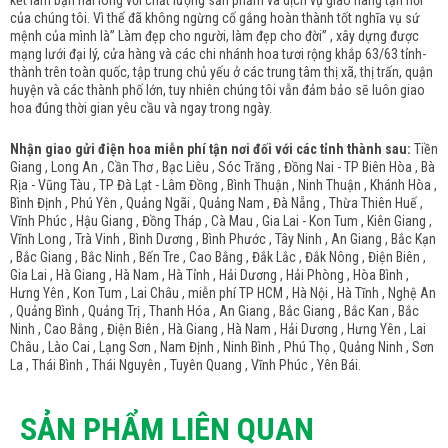
kết làm bạn hài lòng với chất lượng sản phẩm và dịch vụ giao hàng tận nơi
của chúng tôi. Vì thế đã không ngừng cố gắng hoàn thành tốt nghĩa vụ sứ
mệnh của mình là” Làm đẹp cho người, làm đẹp cho đời” , xây dựng được
mạng lưới đại lý, cửa hàng và các chi nhánh hoa tươi rộng khắp 63/63 tỉnh-
thành trên toàn quốc, tập trung chủ yếu ở các trung tâm thị xã, thị trấn, quận
huyện và các thành phố lớn, tuy nhiên chúng tôi vẫn đảm bảo sẽ luôn giao
hoa đúng thời gian yêu cầu và ngay trong ngày.
Nhận giao gửi điện hoa miễn phí tận nơi đối với các tỉnh thành sau:
Tiền
Giang , Long An , Cần Thơ , Bạc Liêu , Sóc Trăng , Đồng Nai - TP Biên Hòa , Bà
Rịa - Vũng Tàu , TP Đà Lạt - Lâm Đồng , Bình Thuận , Ninh Thuận , Khánh Hòa ,
Bình Định , Phú Yên , Quảng Ngãi , Quảng Nam , Đà Nẵng , Thừa Thiên Huế ,
Vĩnh Phúc , Hậu Giang , Đồng Tháp , Cà Mau , Gia Lai - Kon Tum , Kiên Giang ,
Vĩnh Long , Trà Vinh , Bình Dương , Bình Phước , Tây Ninh , An Giang , Bắc Kạn
, Bắc Giang , Bắc Ninh , Bến Tre , Cao Bằng , Đắk Lắc , Đắk Nông , Điện Biên ,
Gia Lai , Hà Giang , Hà Nam , Hà Tỉnh , Hải Dương , Hải Phòng , Hòa Bình ,
Hưng Yên , Kon Tum , Lai Châu , miễn phí TP HCM , Hà Nội , Hà Tĩnh , Nghệ An
, Quảng Bình , Quảng Trị , Thanh Hóa , An Giang , Bắc Giang , Bắc Kan , Bắc
Ninh , Cao Bằng , Điện Biên , Hà Giang , Hà Nam , Hải Dương , Hưng Yên , Lai
Châu , Lào Cai , Lạng Sơn , Nam Định , Ninh Bình , Phú Thọ , Quảng Ninh , Sơn
La , Thái Bình , Thái Nguyên , Tuyên Quang , Vĩnh Phúc , Yên Bái.
SẢN PHẨM LIÊN QUAN