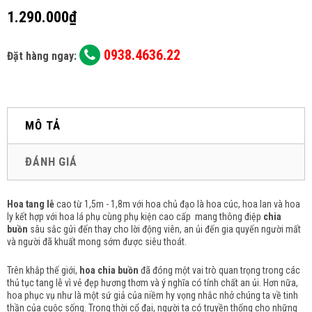
1.290.000₫
0938.4636.22
Đặt hàng ngay:
MÔ TẢ
ĐÁNH GIÁ
Hoa tang lễ
cao từ 1,5m - 1,8m với hoa chủ đạo là hoa cúc, hoa lan và hoa
ly kết hợp với hoa lá phụ cùng phụ kiện cao cấp mang thông điệp
chia
buồn
sâu sắc gửi đến thay cho lời động viên, an ủi đến gia quyến người mất
và người đã khuất mong sớm được siêu thoát.
Trên khắp thế giới,
hoa chia buồn
đã đóng một vai trò quan trọng trong các
thủ tục tang lễ vì vẻ đẹp hương thơm và ý nghĩa có tính chất an ủi.
Hơn nữa,
hoa phục vụ như là một sứ giả của niềm hy vọng nhắc nhở chúng ta về tinh
thần của cuộc sống.
Trong thời cổ đại, người ta có truyền thống cho những