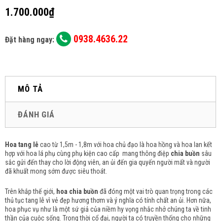
1.700.000₫
0938.4636.22
Đặt hàng ngay:
MÔ TẢ
ĐÁNH GIÁ
Hoa tang lễ
cao từ 1,5m - 1,8m với hoa chủ đạo là hoa hồng và hoa lan kết
hợp với hoa lá phụ cùng phụ kiện cao cấp mang thông điệp
chia buồn
sâu
sắc gửi đến thay cho lời động viên, an ủi đến gia quyến người mất và người
đã khuất mong sớm được siêu thoát.
Trên khắp thế giới,
hoa chia buồn
đã đóng một vai trò quan trọng trong các
thủ tục tang lễ vì vẻ đẹp hương thơm và ý nghĩa có tính chất an ủi.
Hơn nữa,
hoa phục vụ như là một sứ giả của niềm hy vọng nhắc nhở chúng ta về tinh
thần của cuộc sống.
Trong thời cổ đại, người ta có truyền thống cho những