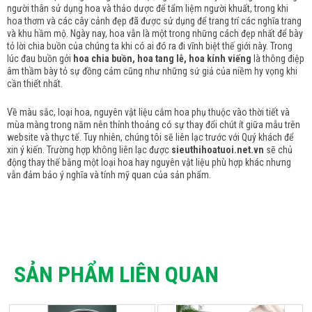
người thân sử dụng hoa và thảo dược để tẩm liệm người khuất, trong khi
hoa thơm và các cây cảnh đẹp đã được sử dụng để trang trí các nghĩa trang
và khu hầm mộ.
Ngày nay, hoa vẫn là một trong những cách đẹp nhất để bày
tỏ lời chia buồn của chúng ta khi có ai đó ra đi vĩnh biệt thế giới này.
Trong
lúc đau buồn gởi
hoa chia buồn, hoa tang lễ, hoa kính viếng
là thông điệp
âm thầm bày tỏ sự đồng cảm cũng như những sứ giả của niềm hy vọng khi
cần thiết nhất.
Về màu sắc, loại hoa, nguyên vật liệu cắm hoa phụ thuộc vào thời tiết và
mùa màng trong năm nên thỉnh thoảng có sự thay đổi chút ít giữa mẫu trên
website và thực tế. Tuy nhiên, chúng tôi sẽ liên lạc trước với Quý khách để
xin ý kiến. Trường hợp không liên lạc được
sieuthihoatuoi.net.vn
sẽ chủ
động thay thế bằng một loại hoa hay nguyên vật liệu phù hợp khác nhưng
vẫn đảm bảo ý nghĩa và tính mỹ quan của sản phẩm.
SẢN PHẨM LIÊN QUAN