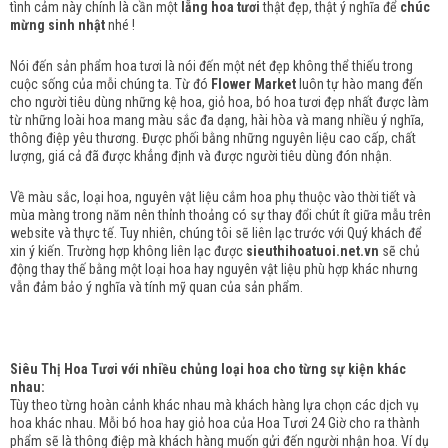
tình cảm này chính là cần một
lẵng hoa tươi
thật đẹp, thật ý nghĩa để
chúc
mừng sinh nhật
nhé !
Nói đến sản phẩm hoa tươi là nói đến một nét đẹp không thể thiếu trong
cuộc sống của mỗi chúng ta. Từ đó
Flower Market
luôn tự hào mang đến
cho người tiêu dùng những kệ hoa, giỏ hoa, bó hoa tươi đẹp nhất được làm
từ những loài hoa mang màu sắc đa dạng, hài hòa và mang nhiều ý nghĩa,
thông điệp yêu thương. Được phối bằng những nguyên liệu cao cấp, chất
lượng, giá cả đã được khẳng định và được người tiêu dùng đón nhận.
Về màu sắc, loại hoa, nguyên vật liệu cắm hoa phụ thuộc vào thời tiết và
mùa màng trong năm nên thỉnh thoảng có sự thay đổi chút ít giữa mẫu trên
website và thực tế. Tuy nhiên, chúng tôi sẽ liên lạc trước với Quý khách để
xin ý kiến. Trường hợp không liên lạc được
sieuthihoatuoi.net.vn
sẽ chủ
động thay thế bằng một loại hoa hay nguyên vật liệu phù hợp khác nhưng
vẫn đảm bảo ý nghĩa và tính mỹ quan của sản phẩm.
Siêu Thị Hoa Tươi với nhiều chủng loại hoa cho từng sự kiện khác
nhau:
Tùy theo từng hoàn cảnh khác nhau mà khách hàng lựa chọn các dịch vụ
hoa khác nhau. Mỗi bó hoa hay giỏ hoa của Hoa Tươi 24 Giờ cho ra thành
phẩm sẽ là thông điệp mà khách hàng muốn gửi đến người nhận hoa. Ví dụ