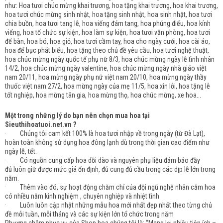
như: Hoa tươi chúc mừng khai trương, hoa tặng khai trương, hoa khai trương,
hoa tươi chúc mừng sinh nhật, hoa tặng sinh nhật, hoa sinh nhật, hoa tươi
chia buồn, hoa tươi tang lễ, hoa viếng đám tang, hoa phúng điếu, hoa kính
viếng, hoa tổ chức sự kiện, hoa làm sự kiện, hoa tươi văn phòng, hoa tươi
để bàn, hoa bó, hoa giỏ, hoa tươi cầm tay, hoa cho ngày cưới, hoa cài áo,
hoa để bục phát biểu, hoa tặng theo chủ đề yêu cầu, hoa tươi nghệ thuật,
hoa chúc mừng ngày quốc tế phụ nữ 8/3, hoa chúc mừng ngày lễ tình nhân
14/2, hoa chúc mừng ngày valentine, hoa chúc mừng ngày nhà giáo việt
nam 20/11, hoa mừng ngày phụ nữ việt nam 20/10, hoa mừng ngày thầy
thuốc việt nam 27/2, hoa mừng ngày của mẹ 11/5, hoa xin lỗi, hoa tặng lễ
tốt nghiệp, hoa mừng tân gia, hoa mừng thọ, hoa chúc mừng, xe hoa...
Một trong những lý do bạn nên chọn mua hoa tại
Sieuthihoatuoi.net.vn ?
· Chúng tôi cam kết 100% là hoa tươi nhập về trong ngày (từ Đà Lạt),
hoàn toàn không sử dụng hoa đông lạnh dù trong thời gian cao điểm như
ngày lễ, tết.
· Có nguồn cung cấp hoa dồi dào và nguyên phụ liệu đảm bảo đầy
đủ luôn giữ được mức giá ổn định, đủ cung đủ cầu trong các dịp lễ lớn trong
năm.
· Thêm vào đó, sự hoạt động chăm chỉ của đội ngũ nghệ nhân cắm hoa
có nhiều năm kinh nghiệm , chuyên nghiệp và nhiệt tình
· Luôn luôn cập nhật những mẫu hoa mới nhất đẹp nhất theo từng chủ
đề mỗi tuần, mỗi tháng và các sự kiện lớn tổ chức trong năm