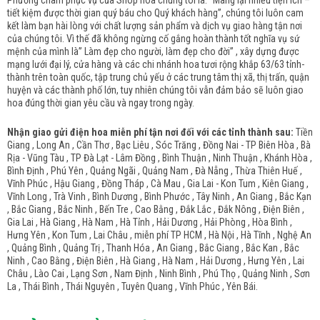
Phương châm phục vụ của Shop hoa chúng tôi là: “Mang lại nhiều tiện ích –
tiết kiệm được thời gian quý báu cho Quý khách hàng”, chúng tôi luôn cam
kết làm bạn hài lòng với chất lượng sản phẩm và dịch vụ giao hàng tận nơi
của chúng tôi. Vì thế đã không ngừng cố gắng hoàn thành tốt nghĩa vụ sứ
mệnh của mình là” Làm đẹp cho người, làm đẹp cho đời” , xây dựng được
mạng lưới đại lý, cửa hàng và các chi nhánh hoa tươi rộng khắp 63/63 tỉnh-
thành trên toàn quốc, tập trung chủ yếu ở các trung tâm thị xã, thị trấn, quận
huyện và các thành phố lớn, tuy nhiên chúng tôi vẫn đảm bảo sẽ luôn giao
hoa đúng thời gian yêu cầu và ngay trong ngày.
Nhận giao gửi điện hoa miễn phí tận nơi đối với các tỉnh thành sau:
Tiền
Giang , Long An , Cần Thơ , Bạc Liêu , Sóc Trăng , Đồng Nai - TP Biên Hòa , Bà
Rịa - Vũng Tàu , TP Đà Lạt - Lâm Đồng , Bình Thuận , Ninh Thuận , Khánh Hòa ,
Bình Định , Phú Yên , Quảng Ngãi , Quảng Nam , Đà Nẵng , Thừa Thiên Huế ,
Vĩnh Phúc , Hậu Giang , Đồng Tháp , Cà Mau , Gia Lai - Kon Tum , Kiên Giang ,
Vĩnh Long , Trà Vinh , Bình Dương , Bình Phước , Tây Ninh , An Giang , Bắc Kạn
, Bắc Giang , Bắc Ninh , Bến Tre , Cao Bằng , Đắk Lắc , Đắk Nông , Điện Biên ,
Gia Lai , Hà Giang , Hà Nam , Hà Tỉnh , Hải Dương , Hải Phòng , Hòa Bình ,
Hưng Yên , Kon Tum , Lai Châu , miễn phí TP HCM , Hà Nội , Hà Tĩnh , Nghệ An
, Quảng Bình , Quảng Trị , Thanh Hóa , An Giang , Bắc Giang , Bắc Kan , Bắc
Ninh , Cao Bằng , Điện Biên , Hà Giang , Hà Nam , Hải Dương , Hưng Yên , Lai
Châu , Lào Cai , Lạng Sơn , Nam Định , Ninh Bình , Phú Thọ , Quảng Ninh , Sơn
La , Thái Bình , Thái Nguyên , Tuyên Quang , Vĩnh Phúc , Yên Bái.