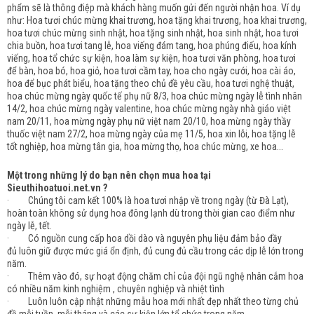
phẩm sẽ là thông điệp mà khách hàng muốn gửi đến người nhận hoa. Ví dụ
như: Hoa tươi chúc mừng khai trương, hoa tặng khai trương, hoa khai trương,
hoa tươi chúc mừng sinh nhật, hoa tặng sinh nhật, hoa sinh nhật, hoa tươi
chia buồn, hoa tươi tang lễ, hoa viếng đám tang, hoa phúng điếu, hoa kính
viếng, hoa tổ chức sự kiện, hoa làm sự kiện, hoa tươi văn phòng, hoa tươi
để bàn, hoa bó, hoa giỏ, hoa tươi cầm tay, hoa cho ngày cưới, hoa cài áo,
hoa để bục phát biểu, hoa tặng theo chủ đề yêu cầu, hoa tươi nghệ thuật,
hoa chúc mừng ngày quốc tế phụ nữ 8/3, hoa chúc mừng ngày lễ tình nhân
14/2, hoa chúc mừng ngày valentine, hoa chúc mừng ngày nhà giáo việt
nam 20/11, hoa mừng ngày phụ nữ việt nam 20/10, hoa mừng ngày thầy
thuốc việt nam 27/2, hoa mừng ngày của mẹ 11/5, hoa xin lỗi, hoa tặng lễ
tốt nghiệp, hoa mừng tân gia, hoa mừng thọ, hoa chúc mừng, xe hoa...
Một trong những lý do bạn nên chọn mua hoa tại
Sieuthihoatuoi.net.vn ?
· Chúng tôi cam kết 100% là hoa tươi nhập về trong ngày (từ Đà Lạt),
hoàn toàn không sử dụng hoa đông lạnh dù trong thời gian cao điểm như
ngày lễ, tết.
· Có nguồn cung cấp hoa dồi dào và nguyên phụ liệu đảm bảo đầy
đủ luôn giữ được mức giá ổn định, đủ cung đủ cầu trong các dịp lễ lớn trong
năm.
· Thêm vào đó, sự hoạt động chăm chỉ của đội ngũ nghệ nhân cắm hoa
có nhiều năm kinh nghiệm , chuyên nghiệp và nhiệt tình
· Luôn luôn cập nhật những mẫu hoa mới nhất đẹp nhất theo từng chủ