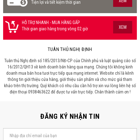
XEM
Tiện lợi và tiết kiệm thời gian
HỖ TRỢ NHANH - MUA HÀNG GẤP
XEM
Thời gian giao hàng trong vòng 02 giờ
TUÂN THỦ NGHỊ ĐỊNH
Tuân thủ Nghị định số 185/2013/NĐ-CP của Chính phủ và luật quảng cáo số
16/2012/QH13 về kinh doanh bán hàng qua mạng. Chúng tôi không kinh
doanh mua bán hoa tươi trực tiếp qua mạng internet. Website chỉ là kênh
thông tin giới thiệu cửa hàng, giới thiệu sản phẩm và cho mức giá tham
khảo trên thị trường. Quý khách có nhu cầu cần hỗ trợ xin vui lòng liên hệ số
điện thoại 0938463622 để được tư vấn trực tiếp. Chân thành cảm ơn !
ĐĂNG KÝ NHẬN TIN