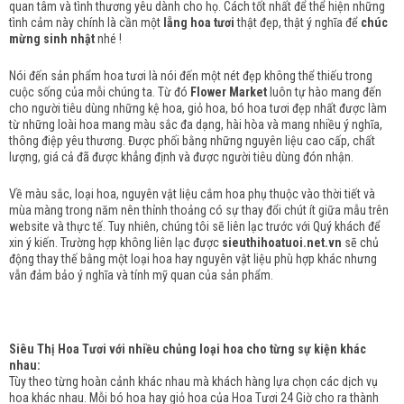
quan tâm và tình thương yêu dành cho họ. Cách tốt nhất để thể hiện những
tình cảm này chính là cần một
lẵng hoa tươi
thật đẹp, thật ý nghĩa để
chúc
mừng sinh nhật
nhé !
Nói đến sản phẩm hoa tươi là nói đến một nét đẹp không thể thiếu trong
cuộc sống của mỗi chúng ta. Từ đó
Flower Market
luôn tự hào mang đến
cho người tiêu dùng những kệ hoa, giỏ hoa, bó hoa tươi đẹp nhất được làm
từ những loài hoa mang màu sắc đa dạng, hài hòa và mang nhiều ý nghĩa,
thông điệp yêu thương. Được phối bằng những nguyên liệu cao cấp, chất
lượng, giá cả đã được khẳng định và được người tiêu dùng đón nhận.
Về màu sắc, loại hoa, nguyên vật liệu cắm hoa phụ thuộc vào thời tiết và
mùa màng trong năm nên thỉnh thoảng có sự thay đổi chút ít giữa mẫu trên
website và thực tế. Tuy nhiên, chúng tôi sẽ liên lạc trước với Quý khách để
xin ý kiến. Trường hợp không liên lạc được
sieuthihoatuoi.net.vn
sẽ chủ
động thay thế bằng một loại hoa hay nguyên vật liệu phù hợp khác nhưng
vẫn đảm bảo ý nghĩa và tính mỹ quan của sản phẩm.
Siêu Thị Hoa Tươi với nhiều chủng loại hoa cho từng sự kiện khác
nhau:
Tùy theo từng hoàn cảnh khác nhau mà khách hàng lựa chọn các dịch vụ
hoa khác nhau. Mỗi bó hoa hay giỏ hoa của Hoa Tươi 24 Giờ cho ra thành