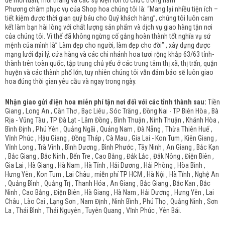
đề mỗi tuần, mỗi tháng và các sự kiện lớn tổ chức trong năm
Phương châm phục vụ của Shop hoa chúng tôi là: “Mang lại nhiều tiện ích –
tiết kiệm được thời gian quý báu cho Quý khách hàng”, chúng tôi luôn cam
kết làm bạn hài lòng với chất lượng sản phẩm và dịch vụ giao hàng tận nơi
của chúng tôi. Vì thế đã không ngừng cố gắng hoàn thành tốt nghĩa vụ sứ
mệnh của mình là” Làm đẹp cho người, làm đẹp cho đời” , xây dựng được
mạng lưới đại lý, cửa hàng và các chi nhánh hoa tươi rộng khắp 63/63 tỉnh-
thành trên toàn quốc, tập trung chủ yếu ở các trung tâm thị xã, thị trấn, quận
huyện và các thành phố lớn, tuy nhiên chúng tôi vẫn đảm bảo sẽ luôn giao
hoa đúng thời gian yêu cầu và ngay trong ngày.
Nhận giao gửi điện hoa miễn phí tận nơi đối với các tỉnh thành sau:
Tiền
Giang , Long An , Cần Thơ , Bạc Liêu , Sóc Trăng , Đồng Nai - TP Biên Hòa , Bà
Rịa - Vũng Tàu , TP Đà Lạt - Lâm Đồng , Bình Thuận , Ninh Thuận , Khánh Hòa ,
Bình Định , Phú Yên , Quảng Ngãi , Quảng Nam , Đà Nẵng , Thừa Thiên Huế ,
Vĩnh Phúc , Hậu Giang , Đồng Tháp , Cà Mau , Gia Lai - Kon Tum , Kiên Giang ,
Vĩnh Long , Trà Vinh , Bình Dương , Bình Phước , Tây Ninh , An Giang , Bắc Kạn
, Bắc Giang , Bắc Ninh , Bến Tre , Cao Bằng , Đắk Lắc , Đắk Nông , Điện Biên ,
Gia Lai , Hà Giang , Hà Nam , Hà Tỉnh , Hải Dương , Hải Phòng , Hòa Bình ,
Hưng Yên , Kon Tum , Lai Châu , miễn phí TP HCM , Hà Nội , Hà Tĩnh , Nghệ An
, Quảng Bình , Quảng Trị , Thanh Hóa , An Giang , Bắc Giang , Bắc Kan , Bắc
Ninh , Cao Bằng , Điện Biên , Hà Giang , Hà Nam , Hải Dương , Hưng Yên , Lai
Châu , Lào Cai , Lạng Sơn , Nam Định , Ninh Bình , Phú Thọ , Quảng Ninh , Sơn
La , Thái Bình , Thái Nguyên , Tuyên Quang , Vĩnh Phúc , Yên Bái.