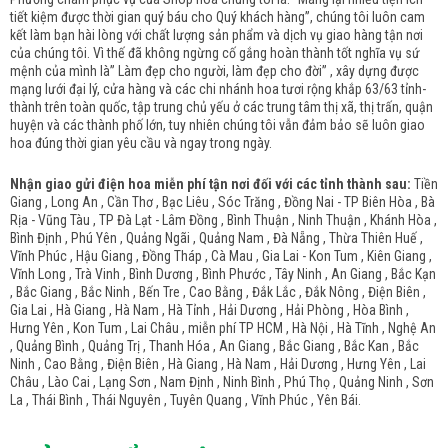
tiết kiệm được thời gian quý báu cho Quý khách hàng”, chúng tôi luôn cam
kết làm bạn hài lòng với chất lượng sản phẩm và dịch vụ giao hàng tận nơi
của chúng tôi. Vì thế đã không ngừng cố gắng hoàn thành tốt nghĩa vụ sứ
mệnh của mình là” Làm đẹp cho người, làm đẹp cho đời” , xây dựng được
mạng lưới đại lý, cửa hàng và các chi nhánh hoa tươi rộng khắp 63/63 tỉnh-
thành trên toàn quốc, tập trung chủ yếu ở các trung tâm thị xã, thị trấn, quận
huyện và các thành phố lớn, tuy nhiên chúng tôi vẫn đảm bảo sẽ luôn giao
hoa đúng thời gian yêu cầu và ngay trong ngày.
Nhận giao gửi điện hoa miễn phí tận nơi đối với các tỉnh thành sau:
Tiền
Giang , Long An , Cần Thơ , Bạc Liêu , Sóc Trăng , Đồng Nai - TP Biên Hòa , Bà
Rịa - Vũng Tàu , TP Đà Lạt - Lâm Đồng , Bình Thuận , Ninh Thuận , Khánh Hòa ,
Bình Định , Phú Yên , Quảng Ngãi , Quảng Nam , Đà Nẵng , Thừa Thiên Huế ,
Vĩnh Phúc , Hậu Giang , Đồng Tháp , Cà Mau , Gia Lai - Kon Tum , Kiên Giang ,
Vĩnh Long , Trà Vinh , Bình Dương , Bình Phước , Tây Ninh , An Giang , Bắc Kạn
, Bắc Giang , Bắc Ninh , Bến Tre , Cao Bằng , Đắk Lắc , Đắk Nông , Điện Biên ,
Gia Lai , Hà Giang , Hà Nam , Hà Tỉnh , Hải Dương , Hải Phòng , Hòa Bình ,
Hưng Yên , Kon Tum , Lai Châu , miễn phí TP HCM , Hà Nội , Hà Tĩnh , Nghệ An
, Quảng Bình , Quảng Trị , Thanh Hóa , An Giang , Bắc Giang , Bắc Kan , Bắc
Ninh , Cao Bằng , Điện Biên , Hà Giang , Hà Nam , Hải Dương , Hưng Yên , Lai
Châu , Lào Cai , Lạng Sơn , Nam Định , Ninh Bình , Phú Thọ , Quảng Ninh , Sơn
La , Thái Bình , Thái Nguyên , Tuyên Quang , Vĩnh Phúc , Yên Bái.