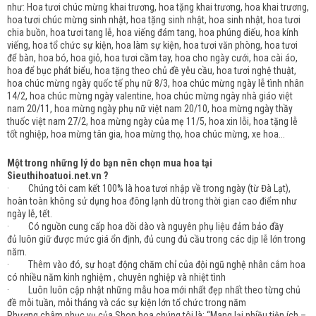
như: Hoa tươi chúc mừng khai trương, hoa tặng khai trương, hoa khai trương,
hoa tươi chúc mừng sinh nhật, hoa tặng sinh nhật, hoa sinh nhật, hoa tươi
chia buồn, hoa tươi tang lễ, hoa viếng đám tang, hoa phúng điếu, hoa kính
viếng, hoa tổ chức sự kiện, hoa làm sự kiện, hoa tươi văn phòng, hoa tươi
để bàn, hoa bó, hoa giỏ, hoa tươi cầm tay, hoa cho ngày cưới, hoa cài áo,
hoa để bục phát biểu, hoa tặng theo chủ đề yêu cầu, hoa tươi nghệ thuật,
hoa chúc mừng ngày quốc tế phụ nữ 8/3, hoa chúc mừng ngày lễ tình nhân
14/2, hoa chúc mừng ngày valentine, hoa chúc mừng ngày nhà giáo việt
nam 20/11, hoa mừng ngày phụ nữ việt nam 20/10, hoa mừng ngày thầy
thuốc việt nam 27/2, hoa mừng ngày của mẹ 11/5, hoa xin lỗi, hoa tặng lễ
tốt nghiệp, hoa mừng tân gia, hoa mừng thọ, hoa chúc mừng, xe hoa...
Một trong những lý do bạn nên chọn mua hoa tại
Sieuthihoatuoi.net.vn ?
· Chúng tôi cam kết 100% là hoa tươi nhập về trong ngày (từ Đà Lạt),
hoàn toàn không sử dụng hoa đông lạnh dù trong thời gian cao điểm như
ngày lễ, tết.
· Có nguồn cung cấp hoa dồi dào và nguyên phụ liệu đảm bảo đầy
đủ luôn giữ được mức giá ổn định, đủ cung đủ cầu trong các dịp lễ lớn trong
năm.
· Thêm vào đó, sự hoạt động chăm chỉ của đội ngũ nghệ nhân cắm hoa
có nhiều năm kinh nghiệm , chuyên nghiệp và nhiệt tình
· Luôn luôn cập nhật những mẫu hoa mới nhất đẹp nhất theo từng chủ
đề mỗi tuần, mỗi tháng và các sự kiện lớn tổ chức trong năm
Phương châm phục vụ của Shop hoa chúng tôi là: “Mang lại nhiều tiện ích –