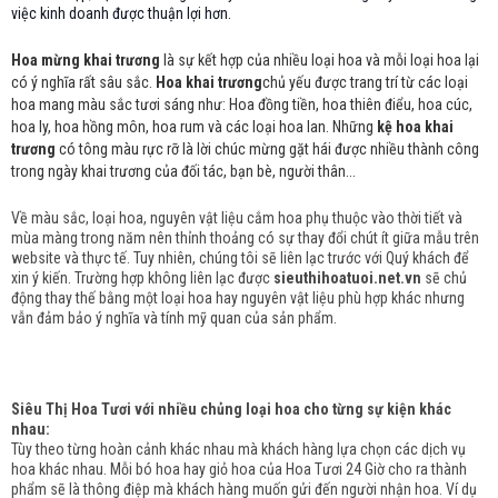
việc kinh doanh được thuận lợi hơn.
Hoa mừng khai trương
là sự kết hợp của nhiều loại hoa và mỗi loại hoa lại
có ý nghĩa rất sâu sắc.
Hoa khai trương
chủ yếu được trang trí từ các loại
hoa mang màu sắc tươi sáng như: Hoa đồng tiền, hoa thiên điểu, hoa cúc,
hoa ly, hoa hồng môn, hoa rum và các loại hoa lan. Những
kệ hoa khai
trương
có tông màu rực rỡ là lời chúc mừng gặt hái được nhiều thành công
trong ngày khai trương của đối tác, bạn bè, người thân...
Về màu sắc, loại hoa, nguyên vật liệu cắm hoa phụ thuộc vào thời tiết và
mùa màng trong năm nên thỉnh thoảng có sự thay đổi chút ít giữa mẫu trên
website và thực tế. Tuy nhiên, chúng tôi sẽ liên lạc trước với Quý khách để
xin ý kiến. Trường hợp không liên lạc được
sieuthihoatuoi.net.vn
sẽ chủ
động thay thế bằng một loại hoa hay nguyên vật liệu phù hợp khác nhưng
vẫn đảm bảo ý nghĩa và tính mỹ quan của sản phẩm.
Siêu Thị Hoa Tươi với nhiều chủng loại hoa cho từng sự kiện khác
nhau:
Tùy theo từng hoàn cảnh khác nhau mà khách hàng lựa chọn các dịch vụ
hoa khác nhau. Mỗi bó hoa hay giỏ hoa của Hoa Tươi 24 Giờ cho ra thành
phẩm sẽ là thông điệp mà khách hàng muốn gửi đến người nhận hoa. Ví dụ