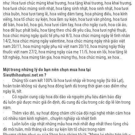
như: Hoa tươi chúc mừng khai trương, hoa tặng khai trương, hoa khai trương,
hoa tươi chúc mừng sinh nhật, hoa tặng sinh nhật, hoa sinh nhật, hoa tươi
chia buồn, hoa tươi tang lễ, hoa viếng đám tang, hoa phúng điếu, hoa kính
viếng, hoa tổ chức sự kiện, hoa làm sự kiện, hoa tươi văn phòng, hoa tươi
để bàn, hoa bó, hoa giỏ, hoa tươi cầm tay, hoa cho ngày cưới, hoa cài áo,
hoa để bục phát biểu, hoa tặng theo chủ đề yêu cầu, hoa tươi nghệ thuật,
hoa chúc mừng ngày quốc tế phụ nữ 8/3, hoa chúc mừng ngày lễ tình nhân
14/2, hoa chúc mừng ngày valentine, hoa chúc mừng ngày nhà giáo việt
nam 20/11, hoa mừng ngày phụ nữ việt nam 20/10, hoa mừng ngày thầy
thuốc việt nam 27/2, hoa mừng ngày của mẹ 11/5, hoa xin lỗi, hoa tặng lễ
tốt nghiệp, hoa mừng tân gia, hoa mừng thọ, hoa chúc mừng, xe hoa...
Một trong những lý do bạn nên chọn mua hoa tại
Sieuthihoatuoi.net.vn ?
· Chúng tôi cam kết 100% là hoa tươi nhập về trong ngày (từ Đà Lạt),
hoàn toàn không sử dụng hoa đông lạnh dù trong thời gian cao điểm như
ngày lễ, tết.
· Có nguồn cung cấp hoa dồi dào và nguyên phụ liệu đảm bảo đầy
đủ luôn giữ được mức giá ổn định, đủ cung đủ cầu trong các dịp lễ lớn trong
năm.
· Thêm vào đó, sự hoạt động chăm chỉ của đội ngũ nghệ nhân cắm hoa
có nhiều năm kinh nghiệm , chuyên nghiệp và nhiệt tình
· Luôn luôn cập nhật những mẫu hoa mới nhất đẹp nhất theo từng chủ
đề mỗi tuần, mỗi tháng và các sự kiện lớn tổ chức trong năm
Phương châm phục vụ của Shop hoa chúng tôi là: “Mang lại nhiều tiện ích –