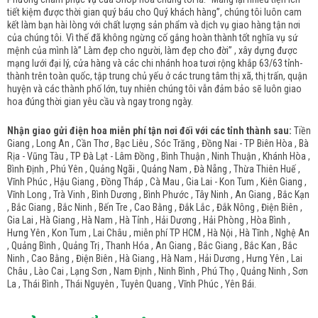
tiết kiệm được thời gian quý báu cho Quý khách hàng”, chúng tôi luôn cam
kết làm bạn hài lòng với chất lượng sản phẩm và dịch vụ giao hàng tận nơi
của chúng tôi. Vì thế đã không ngừng cố gắng hoàn thành tốt nghĩa vụ sứ
mệnh của mình là” Làm đẹp cho người, làm đẹp cho đời” , xây dựng được
mạng lưới đại lý, cửa hàng và các chi nhánh hoa tươi rộng khắp 63/63 tỉnh-
thành trên toàn quốc, tập trung chủ yếu ở các trung tâm thị xã, thị trấn, quận
huyện và các thành phố lớn, tuy nhiên chúng tôi vẫn đảm bảo sẽ luôn giao
hoa đúng thời gian yêu cầu và ngay trong ngày.
Nhận giao gửi điện hoa miễn phí tận nơi đối với các tỉnh thành sau:
Tiền
Giang , Long An , Cần Thơ , Bạc Liêu , Sóc Trăng , Đồng Nai - TP Biên Hòa , Bà
Rịa - Vũng Tàu , TP Đà Lạt - Lâm Đồng , Bình Thuận , Ninh Thuận , Khánh Hòa ,
Bình Định , Phú Yên , Quảng Ngãi , Quảng Nam , Đà Nẵng , Thừa Thiên Huế ,
Vĩnh Phúc , Hậu Giang , Đồng Tháp , Cà Mau , Gia Lai - Kon Tum , Kiên Giang ,
Vĩnh Long , Trà Vinh , Bình Dương , Bình Phước , Tây Ninh , An Giang , Bắc Kạn
, Bắc Giang , Bắc Ninh , Bến Tre , Cao Bằng , Đắk Lắc , Đắk Nông , Điện Biên ,
Gia Lai , Hà Giang , Hà Nam , Hà Tỉnh , Hải Dương , Hải Phòng , Hòa Bình ,
Hưng Yên , Kon Tum , Lai Châu , miễn phí TP HCM , Hà Nội , Hà Tĩnh , Nghệ An
, Quảng Bình , Quảng Trị , Thanh Hóa , An Giang , Bắc Giang , Bắc Kan , Bắc
Ninh , Cao Bằng , Điện Biên , Hà Giang , Hà Nam , Hải Dương , Hưng Yên , Lai
Châu , Lào Cai , Lạng Sơn , Nam Định , Ninh Bình , Phú Thọ , Quảng Ninh , Sơn
La , Thái Bình , Thái Nguyên , Tuyên Quang , Vĩnh Phúc , Yên Bái.