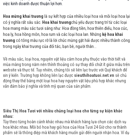
việc kinh doanh được thuận lợi hơn.
Hoa mừng khai trương
là sự kết hợp của nhiều loại hoa và mỗi loại hoa lại
có ý nghĩa rất sâu sắc.
Hoa khai trương
chủ yếu được trang trí từ các loại
hoa mang màu sắc tươi sáng như: Hoa đồng tiền, hoa thiên điểu, hoa cúc,
hoa ly, hoa hồng môn, hoa rum và các loại hoa lan. Những
kệ hoa khai
trương
có tông màu rực rỡ là lời chúc mừng gặt hái được nhiều thành công
trong ngày khai trương của đối tác, bạn bè, người thân...
Về màu sắc, loại hoa, nguyên vật liệu cắm hoa phụ thuộc vào thời tiết và
mùa màng trong năm nên thỉnh thoảng có sự thay đổi chút ít giữa mẫu trên
website và thực tế. Tuy nhiên, chúng tôi sẽ liên lạc trước với Quý khách để
xin ý kiến. Trường hợp không liên lạc được
sieuthihoatuoi.net.vn
sẽ chủ
động thay thế bằng một loại hoa hay nguyên vật liệu phù hợp khác nhưng
vẫn đảm bảo ý nghĩa và tính mỹ quan của sản phẩm.
Siêu Thị Hoa Tươi với nhiều chủng loại hoa cho từng sự kiện khác
nhau:
Tùy theo từng hoàn cảnh khác nhau mà khách hàng lựa chọn các dịch vụ
hoa khác nhau. Mỗi bó hoa hay giỏ hoa của Hoa Tươi 24 Giờ cho ra thành
phẩm sẽ là thông điệp mà khách hàng muốn gửi đến người nhận hoa. Ví dụ