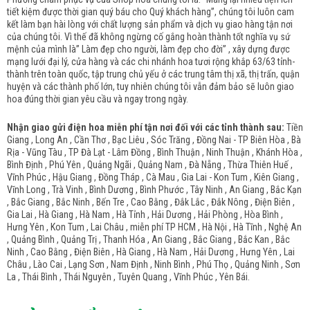
tiết kiệm được thời gian quý báu cho Quý khách hàng”, chúng tôi luôn cam
kết làm bạn hài lòng với chất lượng sản phẩm và dịch vụ giao hàng tận nơi
của chúng tôi. Vì thế đã không ngừng cố gắng hoàn thành tốt nghĩa vụ sứ
mệnh của mình là” Làm đẹp cho người, làm đẹp cho đời” , xây dựng được
mạng lưới đại lý, cửa hàng và các chi nhánh hoa tươi rộng khắp 63/63 tỉnh-
thành trên toàn quốc, tập trung chủ yếu ở các trung tâm thị xã, thị trấn, quận
huyện và các thành phố lớn, tuy nhiên chúng tôi vẫn đảm bảo sẽ luôn giao
hoa đúng thời gian yêu cầu và ngay trong ngày.
Nhận giao gửi điện hoa miễn phí tận nơi đối với các tỉnh thành sau:
Tiền
Giang , Long An , Cần Thơ , Bạc Liêu , Sóc Trăng , Đồng Nai - TP Biên Hòa , Bà
Rịa - Vũng Tàu , TP Đà Lạt - Lâm Đồng , Bình Thuận , Ninh Thuận , Khánh Hòa ,
Bình Định , Phú Yên , Quảng Ngãi , Quảng Nam , Đà Nẵng , Thừa Thiên Huế ,
Vĩnh Phúc , Hậu Giang , Đồng Tháp , Cà Mau , Gia Lai - Kon Tum , Kiên Giang ,
Vĩnh Long , Trà Vinh , Bình Dương , Bình Phước , Tây Ninh , An Giang , Bắc Kạn
, Bắc Giang , Bắc Ninh , Bến Tre , Cao Bằng , Đắk Lắc , Đắk Nông , Điện Biên ,
Gia Lai , Hà Giang , Hà Nam , Hà Tỉnh , Hải Dương , Hải Phòng , Hòa Bình ,
Hưng Yên , Kon Tum , Lai Châu , miễn phí TP HCM , Hà Nội , Hà Tĩnh , Nghệ An
, Quảng Bình , Quảng Trị , Thanh Hóa , An Giang , Bắc Giang , Bắc Kan , Bắc
Ninh , Cao Bằng , Điện Biên , Hà Giang , Hà Nam , Hải Dương , Hưng Yên , Lai
Châu , Lào Cai , Lạng Sơn , Nam Định , Ninh Bình , Phú Thọ , Quảng Ninh , Sơn
La , Thái Bình , Thái Nguyên , Tuyên Quang , Vĩnh Phúc , Yên Bái.