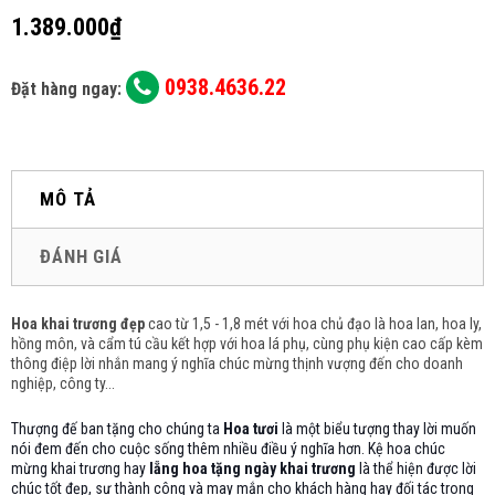
1.389.000₫
0938.4636.22
Đặt hàng ngay:
MÔ TẢ
ĐÁNH GIÁ
Hoa khai trương đẹp
cao từ 1,5 - 1,8 mét với hoa chủ đạo là hoa lan, hoa ly,
hồng môn, và cẩm tú cầu
kết hợp với hoa lá phụ, cùng phụ kiện cao cấp kèm
thông điệp lời nhắn mang ý nghĩa chúc mừng thịnh vượng đến cho doanh
nghiệp, công ty...
Thượng đế ban tặng cho chúng ta
Hoa tươi
là một biểu tượng thay lời muốn
nói đem đến cho cuộc sống thêm nhiều điều ý nghĩa hơn. Kệ hoa chúc
mừng khai trương hay
lẵng hoa tặng ngày khai trương
là thể hiện được lời
chúc tốt đẹp, sự thành công và may mắn cho khách hàng hay đối tác trong