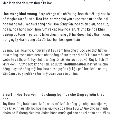
việc kinh doanh được thuận lợi hơn.
Hoa mừng khai trương
là sự kết hợp của nhiều loại hoa và mỗi loại hoa lại
có ý nghĩa rất sâu sắc.
Hoa khai trương
chủ yếu được trang trí từ các loại
hoa mang màu sắc tươi sáng như: Hoa đồng tiền, hoa thiên điểu, hoa cúc,
hoa ly, hoa hồng môn, hoa rum và các loại hoa lan. Những
kệ hoa khai
trương
có tông màu rực rỡ là lời chúc mừng gặt hái được nhiều thành công
trong ngày khai trương của đối tác, bạn bè, người thân...
Về màu sắc, loại hoa, nguyên vật liệu cắm hoa phụ thuộc vào thời tiết và
mùa màng trong năm nên thỉnh thoảng có sự thay đổi chút ít giữa mẫu trên
website và thực tế. Tuy nhiên, chúng tôi sẽ liên lạc trước với Quý khách để
xin ý kiến. Trường hợp không liên lạc được
sieuthihoatuoi.net.vn
sẽ chủ
động thay thế bằng một loại hoa hay nguyên vật liệu phù hợp khác nhưng
vẫn đảm bảo ý nghĩa và tính mỹ quan của sản phẩm.
Siêu Thị Hoa Tươi với nhiều chủng loại hoa cho từng sự kiện khác
nhau:
Tùy theo từng hoàn cảnh khác nhau mà khách hàng lựa chọn các dịch vụ
hoa khác nhau. Mỗi bó hoa hay giỏ hoa của Hoa Tươi 24 Giờ cho ra thành
phẩm sẽ là thông điệp mà khách hàng muốn gửi đến người nhận hoa. Ví dụ