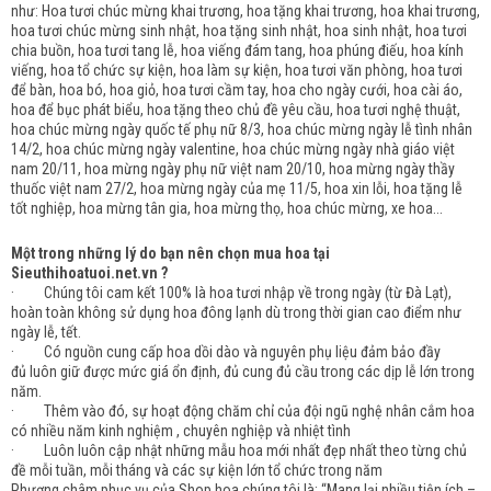
như: Hoa tươi chúc mừng khai trương, hoa tặng khai trương, hoa khai trương,
hoa tươi chúc mừng sinh nhật, hoa tặng sinh nhật, hoa sinh nhật, hoa tươi
chia buồn, hoa tươi tang lễ, hoa viếng đám tang, hoa phúng điếu, hoa kính
viếng, hoa tổ chức sự kiện, hoa làm sự kiện, hoa tươi văn phòng, hoa tươi
để bàn, hoa bó, hoa giỏ, hoa tươi cầm tay, hoa cho ngày cưới, hoa cài áo,
hoa để bục phát biểu, hoa tặng theo chủ đề yêu cầu, hoa tươi nghệ thuật,
hoa chúc mừng ngày quốc tế phụ nữ 8/3, hoa chúc mừng ngày lễ tình nhân
14/2, hoa chúc mừng ngày valentine, hoa chúc mừng ngày nhà giáo việt
nam 20/11, hoa mừng ngày phụ nữ việt nam 20/10, hoa mừng ngày thầy
thuốc việt nam 27/2, hoa mừng ngày của mẹ 11/5, hoa xin lỗi, hoa tặng lễ
tốt nghiệp, hoa mừng tân gia, hoa mừng thọ, hoa chúc mừng, xe hoa...
Một trong những lý do bạn nên chọn mua hoa tại
Sieuthihoatuoi.net.vn ?
· Chúng tôi cam kết 100% là hoa tươi nhập về trong ngày (từ Đà Lạt),
hoàn toàn không sử dụng hoa đông lạnh dù trong thời gian cao điểm như
ngày lễ, tết.
· Có nguồn cung cấp hoa dồi dào và nguyên phụ liệu đảm bảo đầy
đủ luôn giữ được mức giá ổn định, đủ cung đủ cầu trong các dịp lễ lớn trong
năm.
· Thêm vào đó, sự hoạt động chăm chỉ của đội ngũ nghệ nhân cắm hoa
có nhiều năm kinh nghiệm , chuyên nghiệp và nhiệt tình
· Luôn luôn cập nhật những mẫu hoa mới nhất đẹp nhất theo từng chủ
đề mỗi tuần, mỗi tháng và các sự kiện lớn tổ chức trong năm
Phương châm phục vụ của Shop hoa chúng tôi là: “Mang lại nhiều tiện ích –