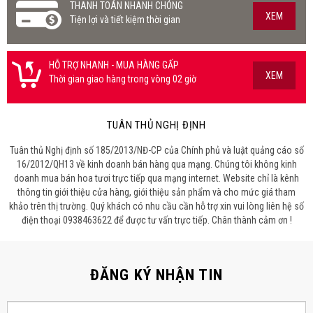
THANH TOÁN NHANH CHÓNG
XEM
Tiện lợi và tiết kiệm thời gian
HỖ TRỢ NHANH - MUA HÀNG GẤP
XEM
Thời gian giao hàng trong vòng 02 giờ
TUÂN THỦ NGHỊ ĐỊNH
Tuân thủ Nghị định số 185/2013/NĐ-CP của Chính phủ và luật quảng cáo số
16/2012/QH13 về kinh doanh bán hàng qua mạng. Chúng tôi không kinh
doanh mua bán hoa tươi trực tiếp qua mạng internet. Website chỉ là kênh
thông tin giới thiệu cửa hàng, giới thiệu sản phẩm và cho mức giá tham
khảo trên thị trường. Quý khách có nhu cầu cần hỗ trợ xin vui lòng liên hệ số
điện thoại 0938463622 để được tư vấn trực tiếp. Chân thành cảm ơn !
ĐĂNG KÝ NHẬN TIN