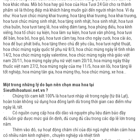
hoa khác nhau. Mỗi bó hoa hay giỏ hoa của Hoa Tươi 24 Giờ cho ra thành
phẩm sẽ là thông điệp mà khách hàng muốn gửi đến người nhận hoa. Ví dụ
như: Hoa tươi chúc mừng khai trương, hoa tặng khai trương, hoa khai trương,
hoa tươi chúc mừng sinh nhật, hoa tặng sinh nhật, hoa sinh nhật, hoa tươi
chia buồn, hoa tươi tang lễ, hoa viếng đám tang, hoa phúng điếu, hoa kính
viếng, hoa tổ chức sự kiện, hoa làm sự kiện, hoa tươi văn phòng, hoa tươi
để bàn, hoa bó, hoa giỏ, hoa tươi cầm tay, hoa cho ngày cưới, hoa cài áo,
hoa để bục phát biểu, hoa tặng theo chủ đề yêu cầu, hoa tươi nghệ thuật,
hoa chúc mừng ngày quốc tế phụ nữ 8/3, hoa chúc mừng ngày lễ tình nhân
14/2, hoa chúc mừng ngày valentine, hoa chúc mừng ngày nhà giáo việt
nam 20/11, hoa mừng ngày phụ nữ việt nam 20/10, hoa mừng ngày thầy
thuốc việt nam 27/2, hoa mừng ngày của mẹ 11/5, hoa xin lỗi, hoa tặng lễ
tốt nghiệp, hoa mừng tân gia, hoa mừng thọ, hoa chúc mừng, xe hoa...
Một trong những lý do bạn nên chọn mua hoa tại
Sieuthihoatuoi.net.vn ?
· Chúng tôi cam kết 100% là hoa tươi nhập về trong ngày (từ Đà Lạt),
hoàn toàn không sử dụng hoa đông lạnh dù trong thời gian cao điểm như
ngày lễ, tết.
· Có nguồn cung cấp hoa dồi dào và nguyên phụ liệu đảm bảo đầy
đủ luôn giữ được mức giá ổn định, đủ cung đủ cầu trong các dịp lễ lớn trong
năm.
· Thêm vào đó, sự hoạt động chăm chỉ của đội ngũ nghệ nhân cắm hoa
có nhiều năm kinh nghiệm , chuyên nghiệp và nhiệt tình