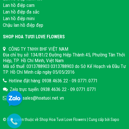
Lan hồ điệp cam
Lan hồ điệp đa sắc
Lan hồ điệp mini
Chậu lan hồ điệp đẹp
SHOP HOA TƯƠI LOVE FLOWERS
CÔNG TY TNHH BHF VIỆT NAM
Địa chỉ trụ sở: 134/81/2 Đường Hiệp Thành 45, Phường Tân Thới
Hiệp, TP. Hồ Chí Minh, Việt Nam
Mã số thuế: 0313788903 0313788903 do Sở Kế Hoạch và Đầu Tư
TP. Hồ Chí Minh cấp ngày 05/05/2016
Hotline đặt hàng: 0938.4636.22 - 09.0771.0771
Zalo trực tuyến: 0938.4636.22 - 09.0771.0771
Email: sales@hoatuoi.net.vn
© Bản quyền thuộc về Shop Hoa Tươi Love Flowers | Cung cấp bởi
Sapo