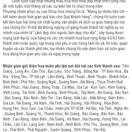
· Luôn luôn cập nhật những mẫu hoa mới nhất đẹp nhất theo từng chủ
đề mỗi tuần, mỗi tháng và các sự kiện lớn tổ chức trong năm
Phương châm phục vụ của Shop hoa chúng tôi là: “Mang lại nhiều tiện ích –
tiết kiệm được thời gian quý báu cho Quý khách hàng”, chúng tôi luôn cam
kết làm bạn hài lòng với chất lượng sản phẩm và dịch vụ giao hàng tận nơi
của chúng tôi. Vì thế đã không ngừng cố gắng hoàn thành tốt nghĩa vụ sứ
mệnh của mình là” Làm đẹp cho người, làm đẹp cho đời” , xây dựng được
mạng lưới đại lý, cửa hàng và các chi nhánh hoa tươi rộng khắp 63/63 tỉnh-
thành trên toàn quốc, tập trung chủ yếu ở các trung tâm thị xã, thị trấn, quận
huyện và các thành phố lớn, tuy nhiên chúng tôi vẫn đảm bảo sẽ luôn giao
hoa đúng thời gian yêu cầu và ngay trong ngày.
Nhận giao gửi điện hoa miễn phí tận nơi đối với các tỉnh thành sau:
Tiền
Giang , Long An , Cần Thơ , Bạc Liêu , Sóc Trăng , Đồng Nai - TP Biên Hòa , Bà
Rịa - Vũng Tàu , TP Đà Lạt - Lâm Đồng , Bình Thuận , Ninh Thuận , Khánh Hòa ,
Bình Định , Phú Yên , Quảng Ngãi , Quảng Nam , Đà Nẵng , Thừa Thiên Huế ,
Vĩnh Phúc , Hậu Giang , Đồng Tháp , Cà Mau , Gia Lai - Kon Tum , Kiên Giang ,
Vĩnh Long , Trà Vinh , Bình Dương , Bình Phước , Tây Ninh , An Giang , Bắc Kạn
, Bắc Giang , Bắc Ninh , Bến Tre , Cao Bằng , Đắk Lắc , Đắk Nông , Điện Biên ,
Gia Lai , Hà Giang , Hà Nam , Hà Tỉnh , Hải Dương , Hải Phòng , Hòa Bình ,
Hưng Yên , Kon Tum , Lai Châu , miễn phí TP HCM , Hà Nội , Hà Tĩnh , Nghệ An
, Quảng Bình , Quảng Trị , Thanh Hóa , An Giang , Bắc Giang , Bắc Kan , Bắc
Ninh , Cao Bằng , Điện Biên , Hà Giang , Hà Nam , Hải Dương , Hưng Yên , Lai
Châu , Lào Cai , Lạng Sơn , Nam Định , Ninh Bình , Phú Thọ , Quảng Ninh , Sơn
La , Thái Bình , Thái Nguyên , Tuyên Quang , Vĩnh Phúc , Yên Bái.