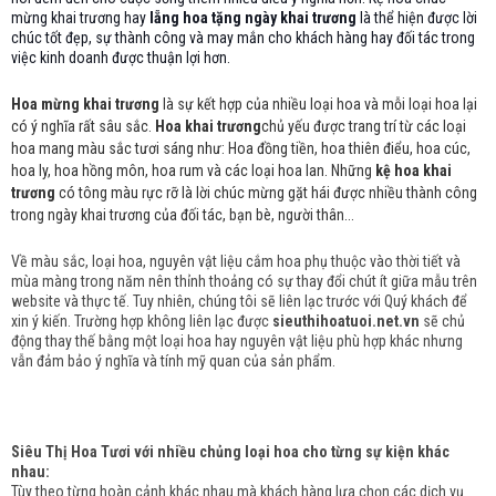
mừng khai trương hay
lẵng hoa tặng ngày khai trương
là thể hiện được lời
chúc tốt đẹp, sự thành công và may mắn cho khách hàng hay đối tác trong
việc kinh doanh được thuận lợi hơn.
Hoa mừng khai trương
là sự kết hợp của nhiều loại hoa và mỗi loại hoa lại
có ý nghĩa rất sâu sắc.
Hoa khai trương
chủ yếu được trang trí từ các loại
hoa mang màu sắc tươi sáng như: Hoa đồng tiền, hoa thiên điểu, hoa cúc,
hoa ly, hoa hồng môn, hoa rum và các loại hoa lan. Những
kệ hoa khai
trương
có tông màu rực rỡ là lời chúc mừng gặt hái được nhiều thành công
trong ngày khai trương của đối tác, bạn bè, người thân...
Về màu sắc, loại hoa, nguyên vật liệu cắm hoa phụ thuộc vào thời tiết và
mùa màng trong năm nên thỉnh thoảng có sự thay đổi chút ít giữa mẫu trên
website và thực tế. Tuy nhiên, chúng tôi sẽ liên lạc trước với Quý khách để
xin ý kiến. Trường hợp không liên lạc được
sieuthihoatuoi.net.vn
sẽ chủ
động thay thế bằng một loại hoa hay nguyên vật liệu phù hợp khác nhưng
vẫn đảm bảo ý nghĩa và tính mỹ quan của sản phẩm.
Siêu Thị Hoa Tươi với nhiều chủng loại hoa cho từng sự kiện khác
nhau:
Tùy theo từng hoàn cảnh khác nhau mà khách hàng lựa chọn các dịch vụ