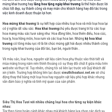
mừng khai trương hay
lẵng hoa tặng ngày khai trương
là thể hiện được lời
chúc tốt đẹp, sự thành công và may mắn cho khách hàng hay đối tác trong
việc kinh doanh được thuận lợi hơn.
Hoa mừng khai trương
là sự kết hợp của nhiều loại hoa và mỗi loại hoa lại
có ý nghĩa rất sâu sắc.
Hoa khai trương
chủ yếu được trang trí từ các loại
hoa mang màu sắc tươi sáng như: Hoa đồng tiền, hoa thiên điểu, hoa cúc,
hoa ly, hoa hồng môn, hoa rum và các loại hoa lan. Những
kệ hoa khai
trương
có tông màu rực rỡ là lời chúc mừng gặt hái được nhiều thành công
trong ngày khai trương của đối tác, bạn bè, người thân...
Về màu sắc, loại hoa, nguyên vật liệu cắm hoa phụ thuộc vào thời tiết và
mùa màng trong năm nên thỉnh thoảng có sự thay đổi chút ít giữa mẫu trên
website và thực tế. Tuy nhiên, chúng tôi sẽ liên lạc trước với Quý khách để
xin ý kiến. Trường hợp không liên lạc được
sieuthihoatuoi.net.vn
sẽ chủ
động thay thế bằng một loại hoa hay nguyên vật liệu phù hợp khác nhưng
vẫn đảm bảo ý nghĩa và tính mỹ quan của sản phẩm.
Siêu Thị Hoa Tươi với nhiều chủng loại hoa cho từng sự kiện khác
nhau:
Tùy theo từng hoàn cảnh khác nhau mà khách hàng lựa chọn các dịch vụ