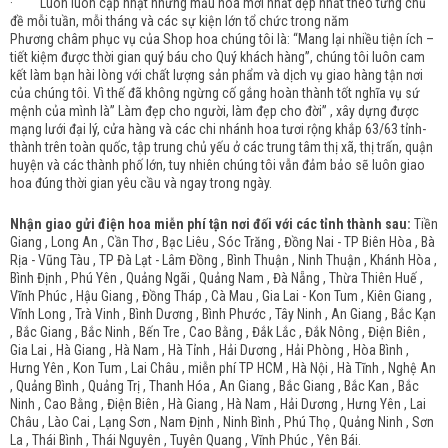
· Luôn luôn cập nhật những mẫu hoa mới nhất đẹp nhất theo từng chủ
đề mỗi tuần, mỗi tháng và các sự kiện lớn tổ chức trong năm
Phương châm phục vụ của Shop hoa chúng tôi là: “Mang lại nhiều tiện ích –
tiết kiệm được thời gian quý báu cho Quý khách hàng”, chúng tôi luôn cam
kết làm bạn hài lòng với chất lượng sản phẩm và dịch vụ giao hàng tận nơi
của chúng tôi. Vì thế đã không ngừng cố gắng hoàn thành tốt nghĩa vụ sứ
mệnh của mình là” Làm đẹp cho người, làm đẹp cho đời” , xây dựng được
mạng lưới đại lý, cửa hàng và các chi nhánh hoa tươi rộng khắp 63/63 tỉnh-
thành trên toàn quốc, tập trung chủ yếu ở các trung tâm thị xã, thị trấn, quận
huyện và các thành phố lớn, tuy nhiên chúng tôi vẫn đảm bảo sẽ luôn giao
hoa đúng thời gian yêu cầu và ngay trong ngày.
Nhận giao gửi điện hoa miễn phí tận nơi đối với các tỉnh thành sau:
Tiền
Giang , Long An , Cần Thơ , Bạc Liêu , Sóc Trăng , Đồng Nai - TP Biên Hòa , Bà
Rịa - Vũng Tàu , TP Đà Lạt - Lâm Đồng , Bình Thuận , Ninh Thuận , Khánh Hòa ,
Bình Định , Phú Yên , Quảng Ngãi , Quảng Nam , Đà Nẵng , Thừa Thiên Huế ,
Vĩnh Phúc , Hậu Giang , Đồng Tháp , Cà Mau , Gia Lai - Kon Tum , Kiên Giang ,
Vĩnh Long , Trà Vinh , Bình Dương , Bình Phước , Tây Ninh , An Giang , Bắc Kạn
, Bắc Giang , Bắc Ninh , Bến Tre , Cao Bằng , Đắk Lắc , Đắk Nông , Điện Biên ,
Gia Lai , Hà Giang , Hà Nam , Hà Tỉnh , Hải Dương , Hải Phòng , Hòa Bình ,
Hưng Yên , Kon Tum , Lai Châu , miễn phí TP HCM , Hà Nội , Hà Tĩnh , Nghệ An
, Quảng Bình , Quảng Trị , Thanh Hóa , An Giang , Bắc Giang , Bắc Kan , Bắc
Ninh , Cao Bằng , Điện Biên , Hà Giang , Hà Nam , Hải Dương , Hưng Yên , Lai
Châu , Lào Cai , Lạng Sơn , Nam Định , Ninh Bình , Phú Thọ , Quảng Ninh , Sơn
La , Thái Bình , Thái Nguyên , Tuyên Quang , Vĩnh Phúc , Yên Bái.