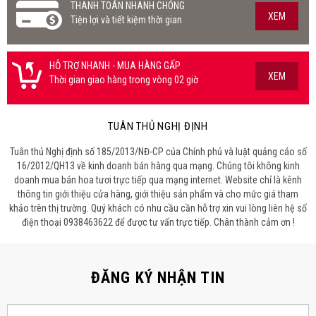
THANH TOÁN NHANH CHÓNG
XEM
Tiện lợi và tiết kiệm thời gian
HỖ TRỢ NHANH - MUA HÀNG GẤP
XEM
Thời gian giao hàng trong vòng 02 giờ
TUÂN THỦ NGHỊ ĐỊNH
Tuân thủ Nghị định số 185/2013/NĐ-CP của Chính phủ và luật quảng cáo số
16/2012/QH13 về kinh doanh bán hàng qua mạng. Chúng tôi không kinh
doanh mua bán hoa tươi trực tiếp qua mạng internet. Website chỉ là kênh
thông tin giới thiệu cửa hàng, giới thiệu sản phẩm và cho mức giá tham
khảo trên thị trường. Quý khách có nhu cầu cần hỗ trợ xin vui lòng liên hệ số
điện thoại 0938463622 để được tư vấn trực tiếp. Chân thành cảm ơn !
ĐĂNG KÝ NHẬN TIN