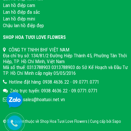
Lan hồ điệp cam
Lan hồ điệp đa sắc
Lan hồ điệp mini
Chậu lan hồ điệp đẹp
SHOP HOA TƯƠI LOVE FLOWERS
CÔNG TY TNHH BHF VIỆT NAM
Địa chỉ trụ sở: 134/81/2 Đường Hiệp Thành 45, Phường Tân Thới
Hiệp, TP. Hồ Chí Minh, Việt Nam
Mã số thuế: 0313788903 0313788903 do Sở Kế Hoạch và Đầu Tư
TP. Hồ Chí Minh cấp ngày 05/05/2016
Hotline đặt hàng: 0938.4636.22 - 09.0771.0771
Zalo trực tuyến: 0938.4636.22 - 09.0771.0771
Email: sales@hoatuoi.net.vn
© Bản quyền thuộc về Shop Hoa Tươi Love Flowers | Cung cấp bởi
Sapo