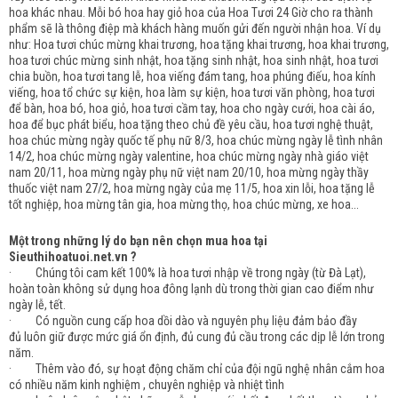
hoa khác nhau. Mỗi bó hoa hay giỏ hoa của Hoa Tươi 24 Giờ cho ra thành
phẩm sẽ là thông điệp mà khách hàng muốn gửi đến người nhận hoa. Ví dụ
như: Hoa tươi chúc mừng khai trương, hoa tặng khai trương, hoa khai trương,
hoa tươi chúc mừng sinh nhật, hoa tặng sinh nhật, hoa sinh nhật, hoa tươi
chia buồn, hoa tươi tang lễ, hoa viếng đám tang, hoa phúng điếu, hoa kính
viếng, hoa tổ chức sự kiện, hoa làm sự kiện, hoa tươi văn phòng, hoa tươi
để bàn, hoa bó, hoa giỏ, hoa tươi cầm tay, hoa cho ngày cưới, hoa cài áo,
hoa để bục phát biểu, hoa tặng theo chủ đề yêu cầu, hoa tươi nghệ thuật,
hoa chúc mừng ngày quốc tế phụ nữ 8/3, hoa chúc mừng ngày lễ tình nhân
14/2, hoa chúc mừng ngày valentine, hoa chúc mừng ngày nhà giáo việt
nam 20/11, hoa mừng ngày phụ nữ việt nam 20/10, hoa mừng ngày thầy
thuốc việt nam 27/2, hoa mừng ngày của mẹ 11/5, hoa xin lỗi, hoa tặng lễ
tốt nghiệp, hoa mừng tân gia, hoa mừng thọ, hoa chúc mừng, xe hoa...
Một trong những lý do bạn nên chọn mua hoa tại
Sieuthihoatuoi.net.vn ?
· Chúng tôi cam kết 100% là hoa tươi nhập về trong ngày (từ Đà Lạt),
hoàn toàn không sử dụng hoa đông lạnh dù trong thời gian cao điểm như
ngày lễ, tết.
· Có nguồn cung cấp hoa dồi dào và nguyên phụ liệu đảm bảo đầy
đủ luôn giữ được mức giá ổn định, đủ cung đủ cầu trong các dịp lễ lớn trong
năm.
· Thêm vào đó, sự hoạt động chăm chỉ của đội ngũ nghệ nhân cắm hoa
có nhiều năm kinh nghiệm , chuyên nghiệp và nhiệt tình