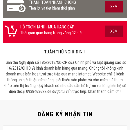
THANH TOÁN NHANH CHÓNG
XEM
Tiện lợi và tiết kiệm thời gian
HỖ TRỢ NHANH - MUA HÀNG GẤP
XEM
Thời gian giao hàng trong vòng 02 giờ
TUÂN THỦ NGHỊ ĐỊNH
Tuân thủ Nghị định số 185/2013/NĐ-CP của Chính phủ và luật quảng cáo số
16/2012/QH13 về kinh doanh bán hàng qua mạng. Chúng tôi không kinh
doanh mua bán hoa tươi trực tiếp qua mạng internet. Website chỉ là kênh
thông tin giới thiệu cửa hàng, giới thiệu sản phẩm và cho mức giá tham
khảo trên thị trường. Quý khách có nhu cầu cần hỗ trợ xin vui lòng liên hệ số
điện thoại 0938463622 để được tư vấn trực tiếp. Chân thành cảm ơn !
ĐĂNG KÝ NHẬN TIN