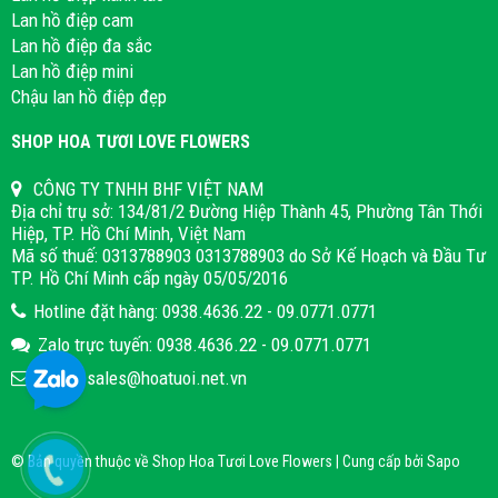
Lan hồ điệp cam
Lan hồ điệp đa sắc
Lan hồ điệp mini
Chậu lan hồ điệp đẹp
SHOP HOA TƯƠI LOVE FLOWERS
CÔNG TY TNHH BHF VIỆT NAM
Địa chỉ trụ sở: 134/81/2 Đường Hiệp Thành 45, Phường Tân Thới
Hiệp, TP. Hồ Chí Minh, Việt Nam
Mã số thuế: 0313788903 0313788903 do Sở Kế Hoạch và Đầu Tư
TP. Hồ Chí Minh cấp ngày 05/05/2016
Hotline đặt hàng: 0938.4636.22 - 09.0771.0771
Zalo trực tuyến: 0938.4636.22 - 09.0771.0771
Email: sales@hoatuoi.net.vn
© Bản quyền thuộc về Shop Hoa Tươi Love Flowers | Cung cấp bởi
Sapo