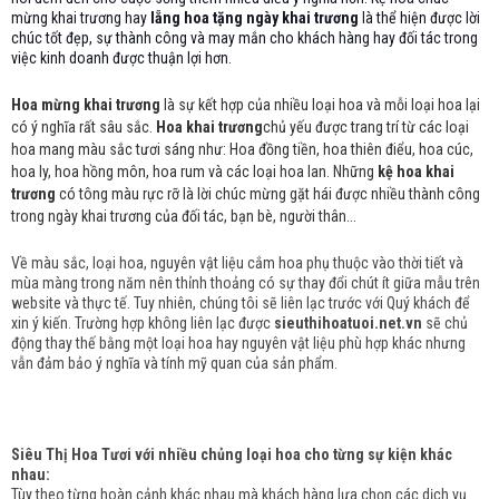
mừng khai trương hay
lẵng hoa tặng ngày khai trương
là thể hiện được lời
chúc tốt đẹp, sự thành công và may mắn cho khách hàng hay đối tác trong
việc kinh doanh được thuận lợi hơn.
Hoa mừng khai trương
là sự kết hợp của nhiều loại hoa và mỗi loại hoa lại
có ý nghĩa rất sâu sắc.
Hoa khai trương
chủ yếu được trang trí từ các loại
hoa mang màu sắc tươi sáng như: Hoa đồng tiền, hoa thiên điểu, hoa cúc,
hoa ly, hoa hồng môn, hoa rum và các loại hoa lan. Những
kệ hoa khai
trương
có tông màu rực rỡ là lời chúc mừng gặt hái được nhiều thành công
trong ngày khai trương của đối tác, bạn bè, người thân...
Về màu sắc, loại hoa, nguyên vật liệu cắm hoa phụ thuộc vào thời tiết và
mùa màng trong năm nên thỉnh thoảng có sự thay đổi chút ít giữa mẫu trên
website và thực tế. Tuy nhiên, chúng tôi sẽ liên lạc trước với Quý khách để
xin ý kiến. Trường hợp không liên lạc được
sieuthihoatuoi.net.vn
sẽ chủ
động thay thế bằng một loại hoa hay nguyên vật liệu phù hợp khác nhưng
vẫn đảm bảo ý nghĩa và tính mỹ quan của sản phẩm.
Siêu Thị Hoa Tươi với nhiều chủng loại hoa cho từng sự kiện khác
nhau:
Tùy theo từng hoàn cảnh khác nhau mà khách hàng lựa chọn các dịch vụ