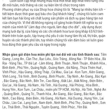
· Luôn luôn cập nhật những mẫu hoa mới nhất đẹp nhất theo từng chủ
đề mỗi tuần, mỗi tháng và các sự kiện lớn tổ chức trong năm
Phương châm phục vụ của Shop hoa chúng tôi là: “Mang lại nhiều tiện ích –
tiết kiệm được thời gian quý báu cho Quý khách hàng”, chúng tôi luôn cam
kết làm bạn hài lòng với chất lượng sản phẩm và dịch vụ giao hàng tận nơi
của chúng tôi. Vì thế đã không ngừng cố gắng hoàn thành tốt nghĩa vụ sứ
mệnh của mình là” Làm đẹp cho người, làm đẹp cho đời” , xây dựng được
mạng lưới đại lý, cửa hàng và các chi nhánh hoa tươi rộng khắp 63/63 tỉnh-
thành trên toàn quốc, tập trung chủ yếu ở các trung tâm thị xã, thị trấn, quận
huyện và các thành phố lớn, tuy nhiên chúng tôi vẫn đảm bảo sẽ luôn giao
hoa đúng thời gian yêu cầu và ngay trong ngày.
Nhận giao gửi điện hoa miễn phí tận nơi đối với các tỉnh thành sau:
Tiền
Giang , Long An , Cần Thơ , Bạc Liêu , Sóc Trăng , Đồng Nai - TP Biên Hòa , Bà
Rịa - Vũng Tàu , TP Đà Lạt - Lâm Đồng , Bình Thuận , Ninh Thuận , Khánh Hòa ,
Bình Định , Phú Yên , Quảng Ngãi , Quảng Nam , Đà Nẵng , Thừa Thiên Huế ,
Vĩnh Phúc , Hậu Giang , Đồng Tháp , Cà Mau , Gia Lai - Kon Tum , Kiên Giang ,
Vĩnh Long , Trà Vinh , Bình Dương , Bình Phước , Tây Ninh , An Giang , Bắc Kạn
, Bắc Giang , Bắc Ninh , Bến Tre , Cao Bằng , Đắk Lắc , Đắk Nông , Điện Biên ,
Gia Lai , Hà Giang , Hà Nam , Hà Tỉnh , Hải Dương , Hải Phòng , Hòa Bình ,
Hưng Yên , Kon Tum , Lai Châu , miễn phí TP HCM , Hà Nội , Hà Tĩnh , Nghệ An
, Quảng Bình , Quảng Trị , Thanh Hóa , An Giang , Bắc Giang , Bắc Kan , Bắc
Ninh , Cao Bằng , Điện Biên , Hà Giang , Hà Nam , Hải Dương , Hưng Yên , Lai
Châu , Lào Cai , Lạng Sơn , Nam Định , Ninh Bình , Phú Thọ , Quảng Ninh , Sơn
La , Thái Bình , Thái Nguyên , Tuyên Quang , Vĩnh Phúc , Yên Bái.