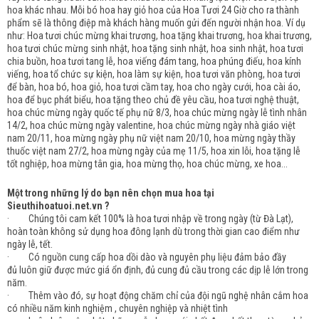
hoa khác nhau. Mỗi bó hoa hay giỏ hoa của Hoa Tươi 24 Giờ cho ra thành
phẩm sẽ là thông điệp mà khách hàng muốn gửi đến người nhận hoa. Ví dụ
như: Hoa tươi chúc mừng khai trương, hoa tặng khai trương, hoa khai trương,
hoa tươi chúc mừng sinh nhật, hoa tặng sinh nhật, hoa sinh nhật, hoa tươi
chia buồn, hoa tươi tang lễ, hoa viếng đám tang, hoa phúng điếu, hoa kính
viếng, hoa tổ chức sự kiện, hoa làm sự kiện, hoa tươi văn phòng, hoa tươi
để bàn, hoa bó, hoa giỏ, hoa tươi cầm tay, hoa cho ngày cưới, hoa cài áo,
hoa để bục phát biểu, hoa tặng theo chủ đề yêu cầu, hoa tươi nghệ thuật,
hoa chúc mừng ngày quốc tế phụ nữ 8/3, hoa chúc mừng ngày lễ tình nhân
14/2, hoa chúc mừng ngày valentine, hoa chúc mừng ngày nhà giáo việt
nam 20/11, hoa mừng ngày phụ nữ việt nam 20/10, hoa mừng ngày thầy
thuốc việt nam 27/2, hoa mừng ngày của mẹ 11/5, hoa xin lỗi, hoa tặng lễ
tốt nghiệp, hoa mừng tân gia, hoa mừng thọ, hoa chúc mừng, xe hoa...
Một trong những lý do bạn nên chọn mua hoa tại
Sieuthihoatuoi.net.vn ?
· Chúng tôi cam kết 100% là hoa tươi nhập về trong ngày (từ Đà Lạt),
hoàn toàn không sử dụng hoa đông lạnh dù trong thời gian cao điểm như
ngày lễ, tết.
· Có nguồn cung cấp hoa dồi dào và nguyên phụ liệu đảm bảo đầy
đủ luôn giữ được mức giá ổn định, đủ cung đủ cầu trong các dịp lễ lớn trong
năm.
· Thêm vào đó, sự hoạt động chăm chỉ của đội ngũ nghệ nhân cắm hoa
có nhiều năm kinh nghiệm , chuyên nghiệp và nhiệt tình