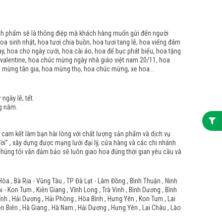
ành phẩm sẽ là thông điệp mà khách hàng muốn gửi đến người
oa sinh nhật, hoa tươi chia buồn, hoa tươi tang lễ, hoa viếng đám
ay, hoa cho ngày cưới, hoa cài áo, hoa để bục phát biểu, hoa tặng
 valentine, hoa chúc mừng ngày nhà giáo việt nam 20/11, hoa
a mừng tân gia, hoa mừng thọ, hoa chúc mừng, xe hoa...
gày lễ, tết.
g năm.
n cam kết làm bạn hài lòng với chất lượng sản phẩm và dịch vụ
i” , xây dựng được mạng lưới đại lý, cửa hàng và các chi nhánh
n chúng tôi vẫn đảm bảo sẽ luôn giao hoa đúng thời gian yêu cầu và
Hòa , Bà Rịa - Vũng Tàu , TP Đà Lạt - Lâm Đồng , Bình Thuận , Ninh
- Kon Tum , Kiên Giang , Vĩnh Long , Trà Vinh , Bình Dương , Bình
Tỉnh , Hải Dương , Hải Phòng , Hòa Bình , Hưng Yên , Kon Tum , Lai
ện Biên , Hà Giang , Hà Nam , Hải Dương , Hưng Yên , Lai Châu , Lào