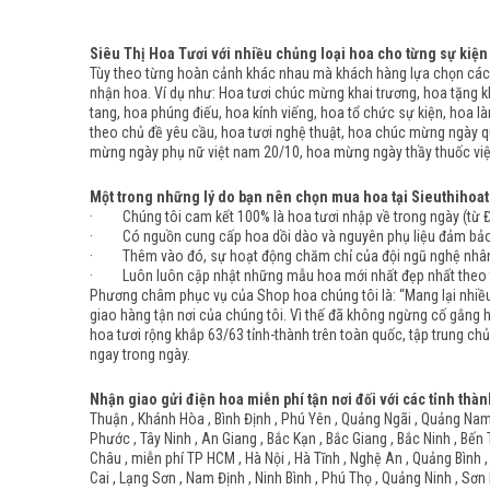
Siêu Thị Hoa Tươi với nhiều chủng loại hoa cho từng sự kiện
Tùy theo từng hoàn cảnh khác nhau mà khách hàng lựa chọn các 
nhận hoa. Ví dụ như: Hoa tươi chúc mừng khai trương, hoa tặng kh
tang, hoa phúng điếu, hoa kính viếng, hoa tổ chức sự kiện, hoa l
theo chủ đề yêu cầu, hoa tươi nghệ thuật, hoa chúc mừng ngày q
mừng ngày phụ nữ việt nam 20/10, hoa mừng ngày thầy thuốc việt
Một trong những lý do bạn nên chọn mua hoa tại Sieuthihoat
· Chúng tôi cam kết 100% là hoa tươi nhập về trong ngày (từ Đà 
· Có nguồn cung cấp hoa dồi dào và nguyên phụ liệu đảm bảo đầ
· Thêm vào đó, sự hoạt động chăm chỉ của đội ngũ nghệ nhân c
· Luôn luôn cập nhật những mẫu hoa mới nhất đẹp nhất theo từ
Phương châm phục vụ của Shop hoa chúng tôi là: “Mang lại nhiều 
giao hàng tận nơi của chúng tôi. Vì thế đã không ngừng cố gắng 
hoa tươi rộng khắp 63/63 tỉnh-thành trên toàn quốc, tập trung chủ
ngay trong ngày.
Nhận giao gửi điện hoa miễn phí tận nơi đối với các tỉnh thàn
Thuận , Khánh Hòa , Bình Định , Phú Yên , Quảng Ngãi , Quảng Nam ,
Phước , Tây Ninh , An Giang , Bắc Kạn , Bắc Giang , Bắc Ninh , Bến 
Châu , miễn phí TP HCM , Hà Nội , Hà Tĩnh , Nghệ An , Quảng Bình ,
Cai , Lạng Sơn , Nam Định , Ninh Bình , Phú Thọ , Quảng Ninh , Sơn 