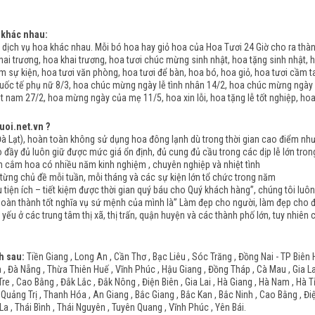
 khác nhau:
dịch vụ hoa khác nhau. Mỗi bó hoa hay giỏ hoa của Hoa Tươi 24 Giờ cho ra th
ai trương, hoa khai trương, hoa tươi chúc mừng sinh nhật, hoa tặng sinh nhật, h
àm sự kiện, hoa tươi văn phòng, hoa tươi để bàn, hoa bó, hoa giỏ, hoa tươi cầm t
uốc tế phụ nữ 8/3, hoa chúc mừng ngày lễ tình nhân 14/2, hoa chúc mừng ngày
 nam 27/2, hoa mừng ngày của mẹ 11/5, hoa xin lỗi, hoa tặng lễ tốt nghiệp, ho
uoi.net.vn ?
Lạt), hoàn toàn không sử dụng hoa đông lạnh dù trong thời gian cao điểm như n
y đủ luôn giữ được mức giá ổn định, đủ cung đủ cầu trong các dịp lễ lớn tron
ắm hoa có nhiều năm kinh nghiệm , chuyên nghiệp và nhiệt tình
ng chủ đề mỗi tuần, mỗi tháng và các sự kiện lớn tổ chức trong năm
tiện ích – tiết kiệm được thời gian quý báu cho Quý khách hàng”, chúng tôi luô
hoàn thành tốt nghĩa vụ sứ mệnh của mình là” Làm đẹp cho người, làm đẹp cho đờ
 yếu ở các trung tâm thị xã, thị trấn, quận huyện và các thành phố lớn, tuy nhiê
h sau:
Tiền Giang , Long An , Cần Thơ , Bạc Liêu , Sóc Trăng , Đồng Nai - TP Biên 
 Đà Nẵng , Thừa Thiên Huế , Vĩnh Phúc , Hậu Giang , Đồng Tháp , Cà Mau , Gia Lai 
Tre , Cao Bằng , Đắk Lắc , Đắk Nông , Điện Biên , Gia Lai , Hà Giang , Hà Nam , Hà 
 Quảng Trị , Thanh Hóa , An Giang , Bắc Giang , Bắc Kan , Bắc Ninh , Cao Bằng , Đi
La , Thái Bình , Thái Nguyên , Tuyên Quang , Vĩnh Phúc , Yên Bái.