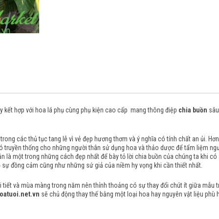
 ly kết hợp với hoa lá phụ cùng phụ kiện cao cấp mang thông điệp
chia buồn
sâu 
trong các thủ tục tang lễ vì vẻ đẹp hương thơm và ý nghĩa có tính chất an ủi.
Hơn
 có truyền thống cho những người thân sử dụng hoa và thảo dược để tẩm liệm ng
n là một trong những cách đẹp nhất để bày tỏ lời chia buồn của chúng ta khi có ai 
 sự đồng cảm cũng như những sứ giả của niềm hy vọng khi cần thiết nhất.
tiết và mùa màng trong năm nên thỉnh thoảng có sự thay đổi chút ít giữa mẫu trên
oatuoi.net.vn
sẽ chủ động thay thế bằng một loại hoa hay nguyên vật liệu phù