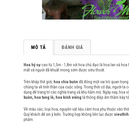
MÔ TẢ
ĐÁNH GIÁ
Hoa hỷ sự
cao từ 1,5m - 1,8m với hoa chủ đạo là hoa lan và hoa
mất và người đã khuất mong sớm được siêu thoát.
Trên khắp thế giới,
hoa chia buồn
đã đóng một vai trò quan trọng 
chúng ta về tinh thần của cuộc sống.
Trong thời cổ đại, người ta
dụng để trang trí các nghĩa trang và khu hầm mộ.
Ngày nay, hoa vẫ
buồn, hoa tang lễ, hoa kính viếng
là thông điệp âm thầm bày tỏ
Về màu sắc, loại hoa, nguyên vật liệu cắm hoa phụ thuộc vào thời 
Quý khách để xin ý kiến. Trường hợp không liên lạc được
sieuthih
phẩm.