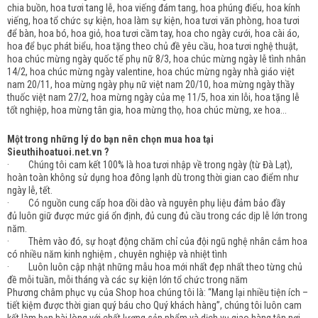
chia buồn, hoa tươi tang lễ, hoa viếng đám tang, hoa phúng điếu, hoa kính
viếng, hoa tổ chức sự kiện, hoa làm sự kiện, hoa tươi văn phòng, hoa tươi
để bàn, hoa bó, hoa giỏ, hoa tươi cầm tay, hoa cho ngày cưới, hoa cài áo,
hoa để bục phát biểu, hoa tặng theo chủ đề yêu cầu, hoa tươi nghệ thuật,
hoa chúc mừng ngày quốc tế phụ nữ 8/3, hoa chúc mừng ngày lễ tình nhân
14/2, hoa chúc mừng ngày valentine, hoa chúc mừng ngày nhà giáo việt
nam 20/11, hoa mừng ngày phụ nữ việt nam 20/10, hoa mừng ngày thầy
thuốc việt nam 27/2, hoa mừng ngày của mẹ 11/5, hoa xin lỗi, hoa tặng lễ
tốt nghiệp, hoa mừng tân gia, hoa mừng thọ, hoa chúc mừng, xe hoa...
Một trong những lý do bạn nên chọn mua hoa tại
Sieuthihoatuoi.net.vn ?
· Chúng tôi cam kết 100% là hoa tươi nhập về trong ngày (từ Đà Lạt),
hoàn toàn không sử dụng hoa đông lạnh dù trong thời gian cao điểm như
ngày lễ, tết.
· Có nguồn cung cấp hoa dồi dào và nguyên phụ liệu đảm bảo đầy
đủ luôn giữ được mức giá ổn định, đủ cung đủ cầu trong các dịp lễ lớn trong
năm.
· Thêm vào đó, sự hoạt động chăm chỉ của đội ngũ nghệ nhân cắm hoa
có nhiều năm kinh nghiệm , chuyên nghiệp và nhiệt tình
· Luôn luôn cập nhật những mẫu hoa mới nhất đẹp nhất theo từng chủ
đề mỗi tuần, mỗi tháng và các sự kiện lớn tổ chức trong năm
Phương châm phục vụ của Shop hoa chúng tôi là: “Mang lại nhiều tiện ích –
tiết kiệm được thời gian quý báu cho Quý khách hàng”, chúng tôi luôn cam