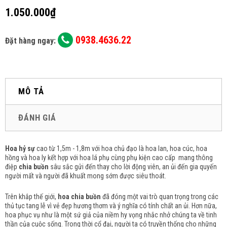
1.050.000₫
0938.4636.22
Đặt hàng ngay:
MÔ TẢ
ĐÁNH GIÁ
Hoa hỷ sự
cao từ 1,5m - 1,8m với hoa chủ đạo là hoa lan, hoa cúc, hoa
hồng và hoa ly kết hợp với hoa lá phụ cùng phụ kiện cao cấp mang thông
điệp
chia buồn
sâu sắc gửi đến thay cho lời động viên, an ủi đến gia quyến
người mất và người đã khuất mong sớm được siêu thoát.
Trên khắp thế giới,
hoa chia buồn
đã đóng một vai trò quan trọng trong các
thủ tục tang lễ vì vẻ đẹp hương thơm và ý nghĩa có tính chất an ủi.
Hơn nữa,
hoa phục vụ như là một sứ giả của niềm hy vọng nhắc nhở chúng ta về tinh
thần của cuộc sống.
Trong thời cổ đại, người ta có truyền thống cho những