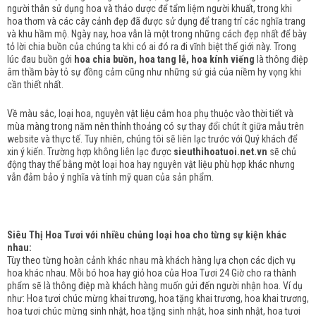
người thân sử dụng hoa và thảo dược để tẩm liệm người khuất, trong khi
hoa thơm và các cây cảnh đẹp đã được sử dụng để trang trí các nghĩa trang
và khu hầm mộ.
Ngày nay, hoa vẫn là một trong những cách đẹp nhất để bày
tỏ lời chia buồn của chúng ta khi có ai đó ra đi vĩnh biệt thế giới này.
Trong
lúc đau buồn gởi
hoa chia buồn, hoa tang lễ, hoa kính viếng
là thông điệp
âm thầm bày tỏ sự đồng cảm cũng như những sứ giả của niềm hy vọng khi
cần thiết nhất.
Về màu sắc, loại hoa, nguyên vật liệu cắm hoa phụ thuộc vào thời tiết và
mùa màng trong năm nên thỉnh thoảng có sự thay đổi chút ít giữa mẫu trên
website và thực tế. Tuy nhiên, chúng tôi sẽ liên lạc trước với Quý khách để
xin ý kiến. Trường hợp không liên lạc được
sieuthihoatuoi.net.vn
sẽ chủ
động thay thế bằng một loại hoa hay nguyên vật liệu phù hợp khác nhưng
vẫn đảm bảo ý nghĩa và tính mỹ quan của sản phẩm.
Siêu Thị Hoa Tươi với nhiều chủng loại hoa cho từng sự kiện khác
nhau:
Tùy theo từng hoàn cảnh khác nhau mà khách hàng lựa chọn các dịch vụ
hoa khác nhau. Mỗi bó hoa hay giỏ hoa của Hoa Tươi 24 Giờ cho ra thành
phẩm sẽ là thông điệp mà khách hàng muốn gửi đến người nhận hoa. Ví dụ
như: Hoa tươi chúc mừng khai trương, hoa tặng khai trương, hoa khai trương,
hoa tươi chúc mừng sinh nhật, hoa tặng sinh nhật, hoa sinh nhật, hoa tươi