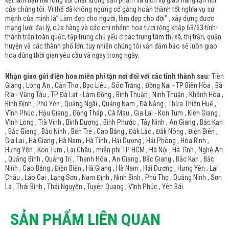
kết làm bạn hài lòng với chất lượng sản phẩm và dịch vụ giao hàng tận nơi
của chúng tôi. Vì thế đã không ngừng cố gắng hoàn thành tốt nghĩa vụ sứ
mệnh của mình là” Làm đẹp cho người, làm đẹp cho đời” , xây dựng được
mạng lưới đại lý, cửa hàng và các chi nhánh hoa tươi rộng khắp 63/63 tỉnh-
thành trên toàn quốc, tập trung chủ yếu ở các trung tâm thị xã, thị trấn, quận
huyện và các thành phố lớn, tuy nhiên chúng tôi vẫn đảm bảo sẽ luôn giao
hoa đúng thời gian yêu cầu và ngay trong ngày.
Nhận giao gửi điện hoa miễn phí tận nơi đối với các tỉnh thành sau:
Tiền
Giang , Long An , Cần Thơ , Bạc Liêu , Sóc Trăng , Đồng Nai - TP Biên Hòa , Bà
Rịa - Vũng Tàu , TP Đà Lạt - Lâm Đồng , Bình Thuận , Ninh Thuận , Khánh Hòa ,
Bình Định , Phú Yên , Quảng Ngãi , Quảng Nam , Đà Nẵng , Thừa Thiên Huế ,
Vĩnh Phúc , Hậu Giang , Đồng Tháp , Cà Mau , Gia Lai - Kon Tum , Kiên Giang ,
Vĩnh Long , Trà Vinh , Bình Dương , Bình Phước , Tây Ninh , An Giang , Bắc Kạn
, Bắc Giang , Bắc Ninh , Bến Tre , Cao Bằng , Đắk Lắc , Đắk Nông , Điện Biên ,
Gia Lai , Hà Giang , Hà Nam , Hà Tỉnh , Hải Dương , Hải Phòng , Hòa Bình ,
Hưng Yên , Kon Tum , Lai Châu , miễn phí TP HCM , Hà Nội , Hà Tĩnh , Nghệ An
, Quảng Bình , Quảng Trị , Thanh Hóa , An Giang , Bắc Giang , Bắc Kan , Bắc
Ninh , Cao Bằng , Điện Biên , Hà Giang , Hà Nam , Hải Dương , Hưng Yên , Lai
Châu , Lào Cai , Lạng Sơn , Nam Định , Ninh Bình , Phú Thọ , Quảng Ninh , Sơn
La , Thái Bình , Thái Nguyên , Tuyên Quang , Vĩnh Phúc , Yên Bái.
SẢN PHẨM LIÊN QUAN