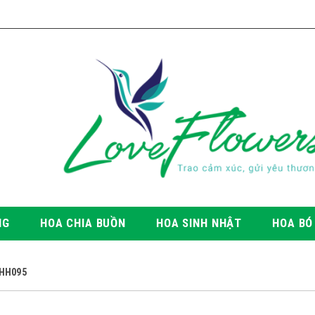
NG
HOA CHIA BUỒN
HOA SINH NHẬT
HOA BÓ
 HH095