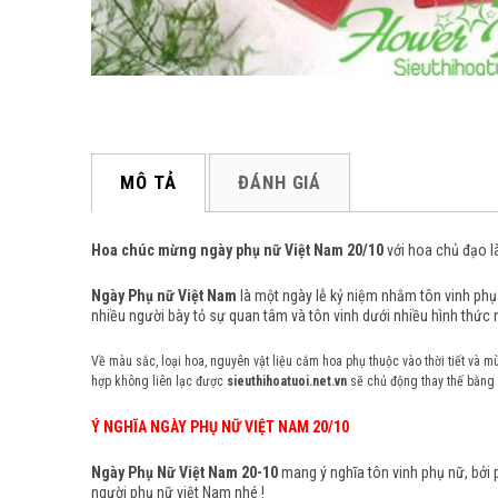
MÔ TẢ
ĐÁNH GIÁ
Hoa chúc mừng ngày phụ nữ Việt Nam 20/10
với hoa chủ đạo là
Ngày Phụ nữ Việt Nam
là một ngày lễ kỷ niệm nhằm tôn vinh ph
nhiều người bày tỏ sự quan tâm và tôn vinh dưới nhiều hình thức 
Về màu sắc, loại hoa, nguyên vật liệu cắm hoa phụ thuộc vào thời tiết và m
hợp không liên lạc được
sieuthihoatuoi.net.vn
sẽ chủ động thay thế bằng 
Ý NGHĨA NGÀY PHỤ NỮ VIỆT NAM 20/10
Ngày Phụ Nữ Việt Nam 20-10
mang ý nghĩa tôn vinh phụ nữ, bởi p
người phụ nữ việt Nam nhé !