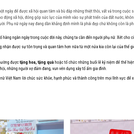
ột ngày để được xã hội quan tâm và bù đắp những thiệt thòi, vất vả trong cuộc 
a lao động xã hội, đóng góp sức lực của mình vào sự phát triển của đất nước, kh
i. Phụ nữ ngày nay đang dần khẳng định mình là phái đẹp chứ không còn là phá
ố hàng ngàn ngày trong cuộc đời này, chúng ta cần đến người phụ nữ. Xét cho cù
 nhận được sự tôn trọng và quan tâm hơn nữa từ một nửa kia còn lại của thế giớ
thường được
tặng hoa, tặng quà
hoặc tổ chức những buổi lễ kỷ niệm để thể hiện
hội, những người vợ đảm đang, vun vén dựng xây tổ ấm gia đình.
 nữ Việt Nam lời chúc sức khỏe, hạnh phúc và thành công trên mọi lĩnh vực để 