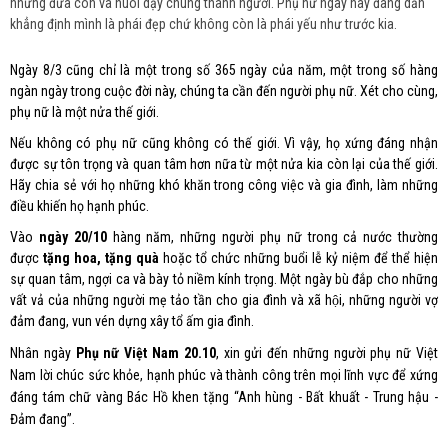
những đứa con và nuôi dạy chúng thành người. Phụ nữ ngày nay đang dần
khẳng định mình là phái đẹp chứ không còn là phái yếu như trước kia.
Ngày 8/3 cũng chỉ là một trong số 365 ngày của năm, một trong số hàng
ngàn ngày trong cuộc đời này, chúng ta cần đến người phụ nữ. Xét cho cùng,
phụ nữ là một nửa thế giới.
Nếu không có phụ nữ cũng không có thế giới. Vì vậy, họ xứng đáng nhận
được sự tôn trọng và quan tâm hơn nữa từ một nửa kia còn lại của thế giới.
Hãy chia sẻ với họ những khó khăn trong công việc và gia đình, làm những
điều khiến họ hạnh phúc.
Vào
ngày 20/10
hàng năm, những người phụ nữ trong cả nước thường
được
tặng hoa, tặng quà
hoặc tổ chức những buổi lễ kỷ niệm để thể hiện
sự quan tâm, ngợi ca và bày tỏ niềm kính trọng. Một ngày bù đắp cho những
vất vả của những người mẹ tảo tần cho gia đình và xã hội, những người vợ
đảm đang, vun vén dựng xây tổ ấm gia đình.
Nhân ngày
Phụ nữ Việt Nam 20.10
, xin gửi đến những người phụ nữ Việt
Nam lời chúc sức khỏe, hạnh phúc và thành công trên mọi lĩnh vực để xứng
đáng tám chữ vàng Bác Hồ khen tặng “Anh hùng - Bất khuất - Trung hậu -
Đảm đang”.