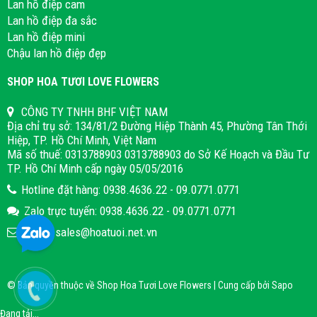
Lan hồ điệp cam
Lan hồ điệp đa sắc
Lan hồ điệp mini
Chậu lan hồ điệp đẹp
SHOP HOA TƯƠI LOVE FLOWERS
CÔNG TY TNHH BHF VIỆT NAM
Địa chỉ trụ sở: 134/81/2 Đường Hiệp Thành 45, Phường Tân Thới
Hiệp, TP. Hồ Chí Minh, Việt Nam
Mã số thuế: 0313788903 0313788903 do Sở Kế Hoạch và Đầu Tư
TP. Hồ Chí Minh cấp ngày 05/05/2016
Hotline đặt hàng: 0938.4636.22 - 09.0771.0771
Zalo trực tuyến: 0938.4636.22 - 09.0771.0771
Email: sales@hoatuoi.net.vn
© Bản quyền thuộc về Shop Hoa Tươi Love Flowers | Cung cấp bởi
Sapo
Đang tải...