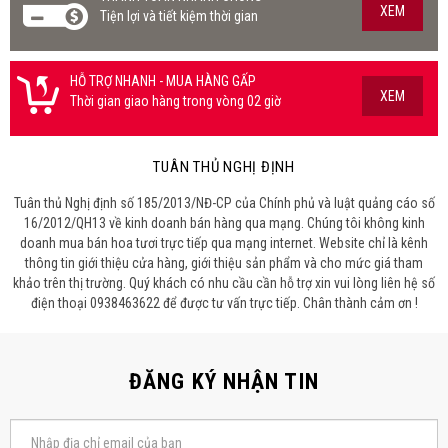
XEM
Tiện lợi và tiết kiệm thời gian
HỖ TRỢ NHANH - MUA HÀNG GẤP
XEM
Thời gian giao hàng trong vòng 02 giờ
TUÂN THỦ NGHỊ ĐỊNH
Tuân thủ Nghị định số 185/2013/NĐ-CP của Chính phủ và luật quảng cáo số
16/2012/QH13 về kinh doanh bán hàng qua mạng. Chúng tôi không kinh
doanh mua bán hoa tươi trực tiếp qua mạng internet. Website chỉ là kênh
thông tin giới thiệu cửa hàng, giới thiệu sản phẩm và cho mức giá tham
khảo trên thị trường. Quý khách có nhu cầu cần hỗ trợ xin vui lòng liên hệ số
điện thoại 0938463622 để được tư vấn trực tiếp. Chân thành cảm ơn !
ĐĂNG KÝ NHẬN TIN