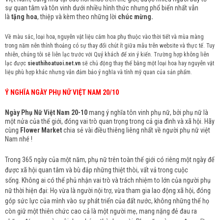
sự quan tâm và tôn vinh dưới nhiều hình thức nhưng phổ biến nhất vẫn
là
tặng hoa
, thiệp và kèm theo những
lời
chúc mừng.
Về màu sắc, loại hoa, nguyên vật liệu cắm hoa phụ thuộc vào thời tiết và mùa màng
trong năm nên thỉnh thoảng có sự thay đổi chút ít giữa mẫu trên website và thực tế. Tuy
nhiên, chúng tôi sẽ liên lạc trước với Quý khách để xin ý kiến. Trường hợp không liên
lạc được
sieuthihoatuoi.net.vn
sẽ chủ động thay thế bằng một loại hoa hay nguyên vật
liệu phù hợp khác nhưng vẫn đảm bảo ý nghĩa và tính mỹ quan của sản phẩm.
Ý NGHĨA NGÀY PHỤ NỮ VIỆT NAM 20/10
Ngày Phụ Nữ Việt Nam 20-10
mang ý nghĩa tôn vinh phụ nữ, bởi phụ nữ là
một nửa của thế giới, đóng vai trò quan trọng trong cả gia đình và xã hội. Hãy
cùng
Flower Market
chia sẻ vài điều thiêng liêng nhất về người phụ nữ việt
Nam nhé !
Trong 365 ngày của một năm, phụ nữ trên toàn thế giới có riêng một ngày để
được xã hội quan tâm và bù đắp những thiệt thòi, vất vả trong cuộc
sống.
Không ai có thể phủ nhận vai trò và trách nhiệm to lớn của người phụ
nữ thời hiện đại: Họ vừa là người nội trợ, vừa tham gia lao động xã hội, đóng
góp sức lực của mình vào sự phát triển của đất nước, không những thế họ
còn giữ một thiên chức cao cả là một người mẹ, mang nặng đẻ đau ra