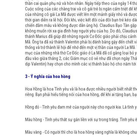
thần cai quản phụ nữ và hôn nhân. Ngày tiếp theo của ngày 14 thá
Cuộc sống của các chàng trai và cô gái trẻ bị ngăn cấm triệt để
của những cô gái La Mã được viết lên một mảnh giấy nhỏ và được c
thời gian diễn ra lễ hội. Ðôi khi, việc kết đôi của đôi bạn trẻ ké
chiến đẫm máu và không được dân ủng hộ. Claudius Bạo Tàn gặp ph
không muốn rời xa gia đình hay người yêu của họ. Do đó, Claudius
thánh Marius đã giúp đỡ những người Cơ Ðốc giáo phải chịu cảnh 
Mã. Ông ta đã xử thánh Valentin phải bị đánh bằng gậy đến chết 
thống và trở thành lễ hội để nhớ đến một vị thần của người La Mã.
mục của những nhà thờ Cơ Ðốc giáo ở La Mã đã cố gắng loại bỏ yếu
đầu vào giữa tháng 2, các Giám mục có vẻ như đã chọn ngày Thánh
dịp Valentin) hay chọn cho mình các vị thánh bảo hộ cho năm tới
3 - Ý nghĩa của hoa hồng
Hoa Hồng là hoa Tình yêu và là hoa được nhiều người biết nhất t
riêng. Bạn phải hiểu tiếng nói của hoa hồng, để khi ai tặng bạn, b
Hồng đỏ - Tình yêu đam mê của người này cho người kia. Là tình 
Màu hồng - Tình yêu thât sự gắn liền với sự trong trắng. Tình yêu 
Màu vàng - Có người thì cho là hoa hồng vàng nghĩa là không chu