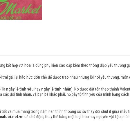
ồng kết hợp với hoa lá cùng phụ kiện cao cấp kèm theo thông điệp yêu thương gởi
ôi trai gái lại háo hức đón chờ để được trao nhau những lời nói yêu thương, món
i là
ngày lễ tình yêu
hay
ngày lễ tình nhân
) Nó được đặt tên theo thánh Valenti
iữa các đôi tình nhân, và bạn bè khác phái, họ bày tỏ tình yêu của mình bằng các
tiết và mùa màng trong năm nên thỉnh thoảng có sự thay đổi chút ít giữa mẫu trên
oatuoi.net.vn
sẽ chủ động thay thế bằng một loại hoa hay nguyên vật liệu phù