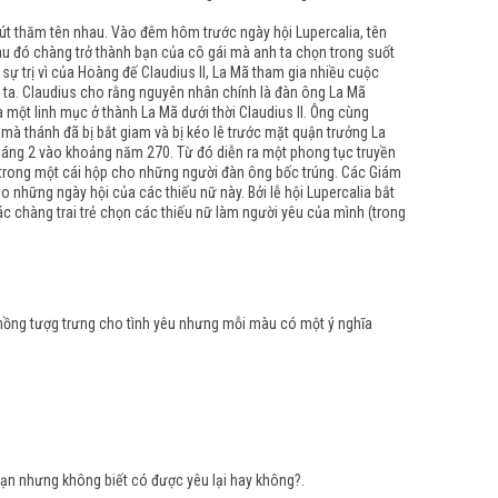
rút thăm tên nhau. Vào đêm hôm trước ngày hội Lupercalia, tên
sau đó chàng trở thành bạn của cô gái mà anh ta chọn trong suốt
 sự trị vì của Hoàng đế Claudius II, La Mã tham gia nhiều cuộc
 ta. Claudius cho rằng nguyên nhân chính là đàn ông La Mã
 một linh mục ở thành La Mã dưới thời Claudius II. Ông cùng
mà thánh đã bị bắt giam và bị kéo lê trước mặt quận trưởng La
 tháng 2 vào khoảng năm 270. Từ đó diễn ra một phong tục truyền
trẻ trong một cái hộp cho những người đàn ông bốc trúng. Các Giám
 những ngày hội của các thiếu nữ này. Bởi lễ hội Lupercalia bắt
 chàng trai trẻ chọn các thiếu nữ làm người yêu của mình (trong
a hồng tượg trưng cho tình yêu nhưng mỗi màu có một ý nghĩa
bạn nhưng không biết có được yêu lại hay không?.