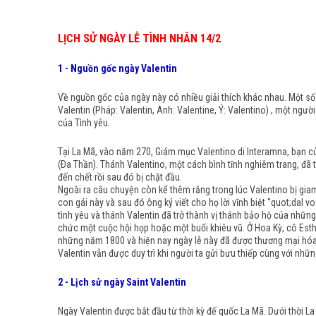
LỊCH SỬ NGÀY LỄ TÌNH NHÂN 14/2
1 - Nguồn gốc ngày Valentin
Về nguồn gốc của ngày này có nhiều giải thích khác nhau. Một số
Valentin (Pháp: Valentin, Anh: Valentine, Ý: Valentino) , một ng
của Tình yêu.
Tại La Mã, vào năm 270, Giám mục Valentino di Interamna, bạn của
(Ða Thần). Thánh Valentino, một cách bình tĩnh nghiêm trang, đã
đến chết rồi sau đó bị chặt đầu.
Ngoài ra câu chuyện còn kể thêm rằng trong lúc Valentino bị gia
con gái này và sau đó ông ký viết cho họ lời vĩnh biệt "quot;dal v
tình yêu và thánh Valentin đã trở thành vị thánh bảo hộ của nhữ
chức một cuộc hội họp hoặc một buổi khiêu vũ. Ở Hoa Kỳ, cô Esthe
những năm 1800 và hiện nay ngày lễ này đã được thương mại hóa 
Valentin vẫn được duy trì khi người ta gửi bưu thiếp cùng với nhữn
2 - Lịch sử ngày Saint Valentin
Ngày Valentin được bắt đầu từ thời kỳ đế quốc La Mã. Dưới thời L