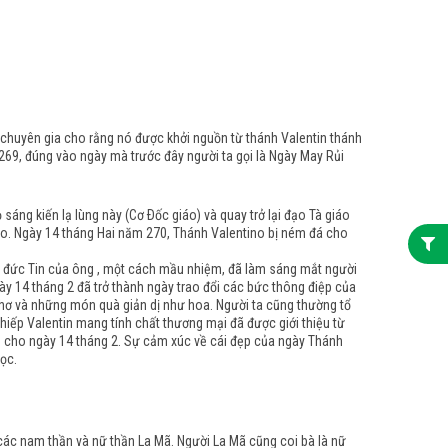
 chuyên gia cho rằng nó được khởi nguồn từ thánh Valentin thánh
 269, đúng vào ngày mà trước đây người ta gọi là Ngày May Rủi
áng kiến lạ lùng này (Cơ Ðốc giáo) và quay trở lại đạo Tà giáo
iáo. Ngày 14 tháng Hai năm 270, Thánh Valentino bị ném đá cho
ới đức Tin của ông , một cách mầu nhiệm, đã làm sáng mắt người
ngày 14 tháng 2 đã trở thành ngày trao đổi các bức thông điệp của
thơ và những món quà giản dị như hoa. Người ta cũng thường tổ
hiếp Valentin mang tính chất thương mại đã được giới thiệu từ
n cho ngày 14 tháng 2. Sự cảm xúc về cái đẹp của ngày Thánh
học.
 các nam thần và nữ thần La Mã. Người La Mã cũng coi bà là nữ