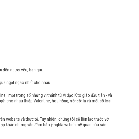
 đến người yêu, bạn gái...
 quà ngọt ngào nhất cho nhau.
ne, một trong số những vị thánh tử vì đạo Kitô giáo đầu tiên - và
h gửi cho nhau thiệp Valentine, hoa hồng,
sô-cô-la
và một số loại
 website và thực tế. Tuy nhiên, chúng tôi sẽ liên lạc trước với
 hợp khác nhưng vẫn đảm bảo ý nghĩa và tính mỹ quan của sản