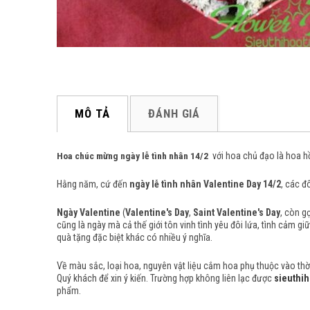
MÔ TẢ
ĐÁNH GIÁ
Hoa chúc mừng ngày lễ tình nhân 14/2
với hoa chủ đạo là hoa h
Hằng năm, cứ đến
ngày lễ tình nhân Valentine Day 14/2
, các đ
Ngày Valentine
(
Valentine's Day
,
Saint Valentine's Day
, còn gọ
cũng là ngày mà cả thế giới tôn vinh tình yêu đôi lứa, tình cảm g
quà tặng đặc biệt khác có nhiều ý nghĩa.
Về màu sắc, loại hoa, nguyên vật liệu cắm hoa phụ thuộc vào thời 
Quý khách để xin ý kiến. Trường hợp không liên lạc được
sieuthih
phẩm.