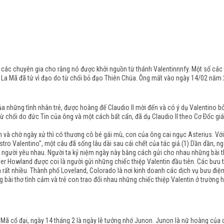
 các chuyên gia cho rằng nó được khởi nguồn từ thánh Valentinnnfy. Một số các
ười La Mã đã tử vì đạo do từ chối bỏ đạo Thiên Chúa. Ông mất vào ngày 14/02 năm
 những tình nhân trẻ, được hoàng đế Claudio II mời đến và có ý dụ Valentino bỏ s
 từ chối do đức Tin của ông và một cách bất cẩn, đã dụ Claudio II theo Cơ Ðốc g
m và chờ ngày xử thì có thương cô bé gái mù, con của ông cai ngục Asterius. V
ostro Valentino", một câu đã sống lâu dài sau cái chết của tác giả.(1) Dần dần, 
ng người yêu nhau. Người ta kỷ niệm ngày này bằng cách gửi cho nhau những bài 
r Howland được coi là người gửi những chiếc thiệp Valentin đầu tiên. Các bưu t
rất nhiều. Thành phố Loveland, Colorado là nơi kinh doanh các dịch vụ bưu điệ
g bài thơ tình cảm và trẻ con trao đổi nhau những chiếc thiệp Valentin ở trường 
a Mã cổ đại, ngày 14 tháng 2 là ngày lễ tưởng nhớ Junon. Junon là nữ hoàng của