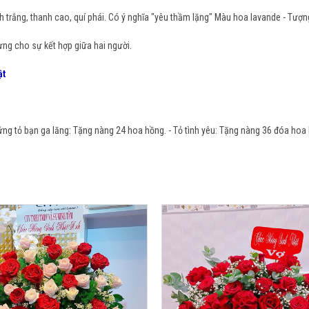
h trắng, thanh cao, quí phái. Có ý nghĩa "yêu thầm lặng" Màu hoa lavande - Tượng 
ưng cho sự kết hợp giữa hai người.
ật
g tỏ bạn ga lăng: Tặng nàng 24 hoa hồng. - Tỏ tình yêu: Tặng nàng 36 đóa hoa h