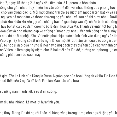
ng 2, ngày 15 tháng 2 là ngày đầu tiên của lễ Lupercalia hôn nhân.
 không cho gần nhau. Tuy nhiên, họ vẫn có thể đến với nhau thông qua phong tục 
ho vào trong các lọ. Mỗi một chàng trai trẻ sẽ rút thăm một cái tên bất kỳ và 
o dài nguyên cả một năm và thông thường họ yêu nhau và sau đó thì cưới nhau. Dưới
ải khó khăn khi kêu gọi các chàng trai trẻ gia nhập vào đội chiến binh của ông
 hủy bỏ tất cả các đám cưới hoặc lễ đính hôn ở La Mã. Thánh Valentin tốt bụng là
đọa đầy và cho những cặp vợ chồng bí mật cưới nhau. Vì hành động nhân ái này 
và sau đó phải bị chặt đầu. Valentin phải chịu cuộc hành hình vào đúng ngày 14
 Vào dịp này, trong số rất nhiều nghi lễ, có một lễ rút thăm tên của các cô gái 
 tố ngoại đạo của những lễ hội này bằng cách thay thế tên của các vị thánh cho
 Valentin làm ngày kỷ niệm cho lễ hội mới này. Do đó, dường như phong tục các
 cũng phát sinh do cách này.
hế giới. Tên La Linh của Hồng là Rosa. Nguồn gốc của hoa Hồng từ xứ Ba Tư. Ho
ạn có thể hiểu ý nghĩa để khỏi lầm lẫn Màu sắc của hoa:
yêu nồng nàn mãnh liệt. Yêu điên cuồng.
êm dịu nhẹ nhàng. Là một lời hứa tình yêu.
ng thủy. Trong lúc đó người khác thì hồng vàng tượng trưng cho người tặng yêu 