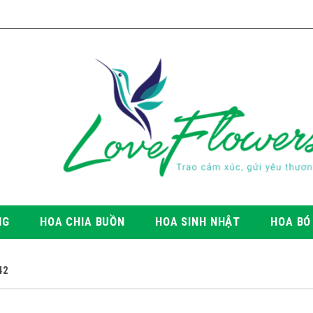
NG
HOA CHIA BUỒN
HOA SINH NHẬT
HOA BÓ
42