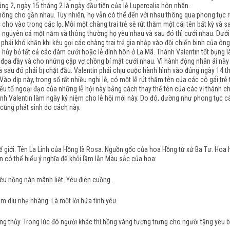
ng 2, ngày 15 tháng 2 là ngày đầu tiên của lễ Lupercalia hôn nhân.
 không cho gần nhau. Tuy nhiên, họ vẫn có thể đến với nhau thông qua phong tục 
ho vào trong các lọ. Mỗi một chàng trai trẻ sẽ rút thăm một cái tên bất kỳ và 
o dài nguyên cả một năm và thông thường họ yêu nhau và sau đó thì cưới nhau. Dưới
ải khó khăn khi kêu gọi các chàng trai trẻ gia nhập vào đội chiến binh của ông
 hủy bỏ tất cả các đám cưới hoặc lễ đính hôn ở La Mã. Thánh Valentin tốt bụng là
đọa đầy và cho những cặp vợ chồng bí mật cưới nhau. Vì hành động nhân ái này 
và sau đó phải bị chặt đầu. Valentin phải chịu cuộc hành hình vào đúng ngày 14
 Vào dịp này, trong số rất nhiều nghi lễ, có một lễ rút thăm tên của các cô gái 
 tố ngoại đạo của những lễ hội này bằng cách thay thế tên của các vị thánh cho
 Valentin làm ngày kỷ niệm cho lễ hội mới này. Do đó, dường như phong tục các
 cũng phát sinh do cách này.
hế giới. Tên La Linh của Hồng là Rosa. Nguồn gốc của hoa Hồng từ xứ Ba Tư. Ho
ạn có thể hiểu ý nghĩa để khỏi lầm lẫn Màu sắc của hoa:
yêu nồng nàn mãnh liệt. Yêu điên cuồng.
êm dịu nhẹ nhàng. Là một lời hứa tình yêu.
ng thủy. Trong lúc đó người khác thì hồng vàng tượng trưng cho người tặng yêu 