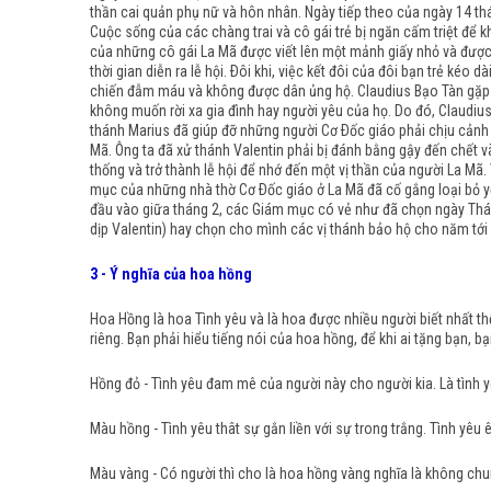
thần cai quản phụ nữ và hôn nhân. Ngày tiếp theo của ngày 14 thá
Cuộc sống của các chàng trai và cô gái trẻ bị ngăn cấm triệt để
của những cô gái La Mã được viết lên một mảnh giấy nhỏ và được c
thời gian diễn ra lễ hội. Ðôi khi, việc kết đôi của đôi bạn trẻ ké
chiến đẫm máu và không được dân ủng hộ. Claudius Bạo Tàn gặp ph
không muốn rời xa gia đình hay người yêu của họ. Do đó, Claudius
thánh Marius đã giúp đỡ những người Cơ Ðốc giáo phải chịu cảnh 
Mã. Ông ta đã xử thánh Valentin phải bị đánh bằng gậy đến chết 
thống và trở thành lễ hội để nhớ đến một vị thần của người La Mã.
mục của những nhà thờ Cơ Ðốc giáo ở La Mã đã cố gắng loại bỏ yếu
đầu vào giữa tháng 2, các Giám mục có vẻ như đã chọn ngày Thánh
dịp Valentin) hay chọn cho mình các vị thánh bảo hộ cho năm tới
3 - Ý nghĩa của hoa hồng
Hoa Hồng là hoa Tình yêu và là hoa được nhiều người biết nhất t
riêng. Bạn phải hiểu tiếng nói của hoa hồng, để khi ai tặng bạn, b
Hồng đỏ - Tình yêu đam mê của người này cho người kia. Là tình 
Màu hồng - Tình yêu thât sự gắn liền với sự trong trắng. Tình yêu 
Màu vàng - Có người thì cho là hoa hồng vàng nghĩa là không chu