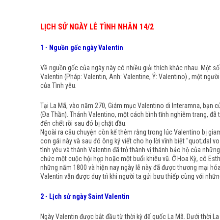
LỊCH SỬ NGÀY LỄ TÌNH NHÂN 14/2
1 - Nguồn gốc ngày Valentin
Về nguồn gốc của ngày này có nhiều giải thích khác nhau. Một số
Valentin (Pháp: Valentin, Anh: Valentine, Ý: Valentino) , một ng
của Tình yêu.
Tại La Mã, vào năm 270, Giám mục Valentino di Interamna, bạn của
(Ða Thần). Thánh Valentino, một cách bình tĩnh nghiêm trang, đã
đến chết rồi sau đó bị chặt đầu.
Ngoài ra câu chuyện còn kể thêm rằng trong lúc Valentino bị gia
con gái này và sau đó ông ký viết cho họ lời vĩnh biệt "quot;dal v
tình yêu và thánh Valentin đã trở thành vị thánh bảo hộ của nhữ
chức một cuộc hội họp hoặc một buổi khiêu vũ. Ở Hoa Kỳ, cô Esthe
những năm 1800 và hiện nay ngày lễ này đã được thương mại hóa 
Valentin vẫn được duy trì khi người ta gửi bưu thiếp cùng với nhữn
2 - Lịch sử ngày Saint Valentin
Ngày Valentin được bắt đầu từ thời kỳ đế quốc La Mã. Dưới thời L