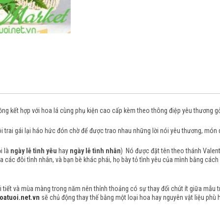
ồng kết hợp với hoa lá cùng phụ kiện cao cấp kèm theo thông điệp yêu thương gởi
ôi trai gái lại háo hức đón chờ để được trao nhau những lời nói yêu thương, món
i là
ngày lễ tình yêu
hay
ngày lễ tình nhân
) Nó được đặt tên theo thánh Valenti
iữa các đôi tình nhân, và bạn bè khác phái, họ bày tỏ tình yêu của mình bằng các
tiết và mùa màng trong năm nên thỉnh thoảng có sự thay đổi chút ít giữa mẫu trên
oatuoi.net.vn
sẽ chủ động thay thế bằng một loại hoa hay nguyên vật liệu phù