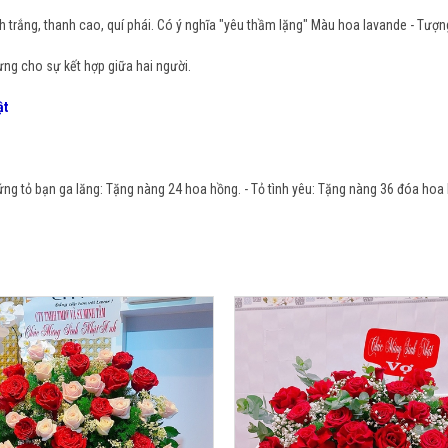
h trắng, thanh cao, quí phái. Có ý nghĩa "yêu thầm lặng" Màu hoa lavande - Tượng 
ưng cho sự kết hợp giữa hai người.
ật
g tỏ bạn ga lăng: Tặng nàng 24 hoa hồng. - Tỏ tình yêu: Tặng nàng 36 đóa hoa h