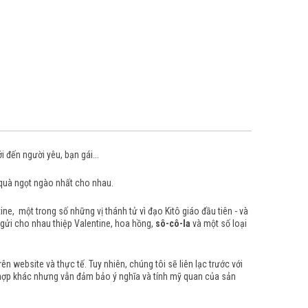
 đến người yêu, bạn gái...
 quà ngọt ngào nhất cho nhau.
ne, một trong số những vị thánh tử vì đạo Kitô giáo đầu tiên - và
h gửi cho nhau thiệp Valentine, hoa hồng,
sô-cô-la
và một số loại
 website và thực tế. Tuy nhiên, chúng tôi sẽ liên lạc trước với
 hợp khác nhưng vẫn đảm bảo ý nghĩa và tính mỹ quan của sản