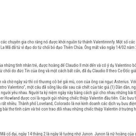
 các chuyên gia cho rằng nó được khởi nguồn từ thánh Valentinnnfy. Một số các
ười La Mã đã tử vì đạo do từ chối bỏ đạo Thiên Chúa. Ông mất vào ngày 14/02 năm
 những tình nhân trẻ, được hoàng đế Claudio II mời đến và có ý dụ Valentino bỏ s
 từ chối do đức Tin của ông và một cách bất cẩn, đã dụ Claudio II theo Cơ Ðốc g
m và chờ ngày xử thì có thương cô bé gái mù, con của ông cai ngục Asterius. V
ostro Valentino", một câu đã sống lâu dài sau cái chết của tác giả.(1) Dần dần, 
ng người yêu nhau. Người ta kỷ niệm ngày này bằng cách gửi cho nhau những bài 
r Howland được coi là người gửi những chiếc thiệp Valentin đầu tiên. Các bưu t
rất nhiều. Thành phố Loveland, Colorado là nơi kinh doanh các dịch vụ bưu điệ
g bài thơ tình cảm và trẻ con trao đổi nhau những chiếc thiệp Valentin ở trường 
a Mã cổ đại, ngày 14 tháng 2 là ngày lễ tưởng nhớ Junon. Junon là nữ hoàng của