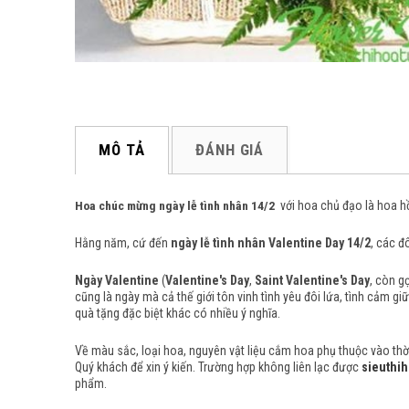
MÔ TẢ
ĐÁNH GIÁ
Hoa chúc mừng ngày lễ tình nhân 14/2
với hoa chủ đạo là hoa h
Hằng năm, cứ đến
ngày lễ tình nhân Valentine Day 14/2
, các đ
Ngày Valentine
(
Valentine's Day
,
Saint Valentine's Day
, còn gọ
cũng là ngày mà cả thế giới tôn vinh tình yêu đôi lứa, tình cảm g
quà tặng đặc biệt khác có nhiều ý nghĩa.
Về màu sắc, loại hoa, nguyên vật liệu cắm hoa phụ thuộc vào thời 
Quý khách để xin ý kiến. Trường hợp không liên lạc được
sieuthih
phẩm.