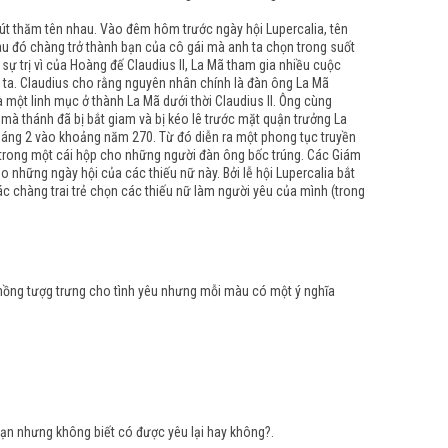
rút thăm tên nhau. Vào đêm hôm trước ngày hội Lupercalia, tên
sau đó chàng trở thành bạn của cô gái mà anh ta chọn trong suốt
 sự trị vì của Hoàng đế Claudius II, La Mã tham gia nhiều cuộc
 ta. Claudius cho rằng nguyên nhân chính là đàn ông La Mã
 một linh mục ở thành La Mã dưới thời Claudius II. Ông cùng
mà thánh đã bị bắt giam và bị kéo lê trước mặt quận trưởng La
 tháng 2 vào khoảng năm 270. Từ đó diễn ra một phong tục truyền
trẻ trong một cái hộp cho những người đàn ông bốc trúng. Các Giám
 những ngày hội của các thiếu nữ này. Bởi lễ hội Lupercalia bắt
 chàng trai trẻ chọn các thiếu nữ làm người yêu của mình (trong
a hồng tượg trưng cho tình yêu nhưng mỗi màu có một ý nghĩa
bạn nhưng không biết có được yêu lại hay không?.