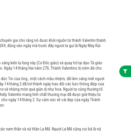
 chuyên gia cho rằng nó được khởi nguồn từ thánh Valentin thánh
 269, đúng vào ngày mà trước đây người ta gọi là Ngày May Rủi
áng kiến lạ lùng này (Cơ Ðốc giáo) và quay trở lại đạo Tà giáo
iáo. Ngày 14 tháng Hai năm 270, Thánh Valentino bị ném đá cho
ới đức Tin của ông , một cách mầu nhiệm, đã làm sáng mắt người
ngày 14 tháng 2 đã trở thành ngày trao đổi các bức thông điệp của
thơ và những món quà giản dị như hoa. Người ta cũng thường tổ
hiếp Valentin mang tính chất thương mại đã được giới thiệu từ
n cho ngày 14 tháng 2. Sự cảm xúc về cái đẹp của ngày Thánh
học.
 các nam thần và nữ thần La Mã. Người La Mã cũng coi bà là nữ