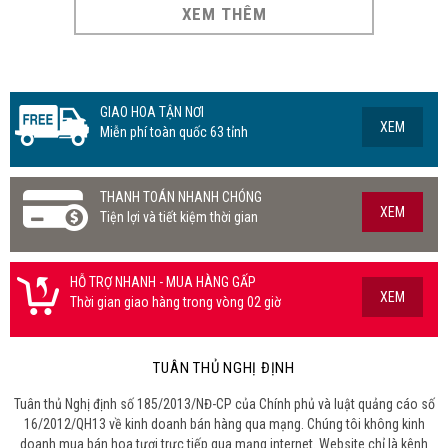
XEM THÊM
GIAO HOA TẬN NƠI
XEM
Miễn phí toàn quốc 63 tỉnh
THANH TOÁN NHANH CHÓNG
XEM
Tiện lợi và tiết kiệm thời gian
HỖ TRỢ NHANH - MUA HÀNG GẤP
XEM
Thời gian giao hàng trong vòng 02 giờ
TUÂN THỦ NGHỊ ĐỊNH
Tuân thủ Nghị định số 185/2013/NĐ-CP của Chính phủ và luật quảng cáo số
16/2012/QH13 về kinh doanh bán hàng qua mạng. Chúng tôi không kinh
doanh mua bán hoa tươi trực tiếp qua mạng internet. Website chỉ là kênh