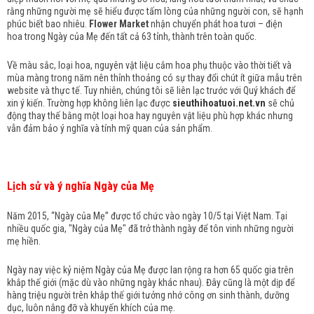
rằng những người mẹ sẽ hiểu được tấm lòng của những người con, sẽ hạnh
phúc biết bao nhiêu.
Flower Market
nhận chuyển phát hoa tươi – điện
hoa trong Ngày của Mẹ đến tất cả 63 tỉnh, thành trên toàn quốc.
Về màu sắc, loại hoa, nguyên vật liệu cắm hoa phụ thuộc vào thời tiết và
mùa màng trong năm nên thỉnh thoảng có sự thay đổi chút ít giữa mẫu trên
website và thực tế. Tuy nhiên, chúng tôi sẽ liên lạc trước với Quý khách để
xin ý kiến. Trường hợp không liên lạc được
sieuthihoatuoi.net.vn
sẽ chủ
động thay thế bằng một loại hoa hay nguyên vật liệu phù hợp khác nhưng
vẫn đảm bảo ý nghĩa và tính mỹ quan của sản phẩm.
Lịch sử và ý nghĩa Ngày của Mẹ
Năm 2015, “Ngày của Mẹ” được tổ chức vào ngày 10/5 tại Việt Nam. Tại
nhiều quốc gia, "Ngày của Mẹ" đã trở thành ngày để tôn vinh những người
mẹ hiền.
Ngày nay việc kỷ niệm Ngày của Mẹ được lan rộng ra hơn 65 quốc gia trên
khắp thế giới (mặc dù vào những ngày khác nhau). Đây cũng là một dịp để
hàng triệu người trên khắp thế giới tưởng nhớ công ơn sinh thành, dưỡng
dục, luôn nâng đỡ và khuyến khích của mẹ.