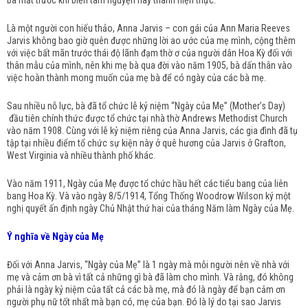
bà mất trước khi biến tâm nguyện này thành hiện thực.
Là một người con hiếu thảo, Anna Jarvis – con gái của Ann Maria Reeves
Jarvis không bao giờ quên được những lời ao ước của mẹ mình, cộng thêm
với việc bất mãn trước thái độ lãnh đạm thờ ơ của người dân Hoa Kỳ đối với
thân mẫu của mình, nên khi mẹ bà qua đời vào năm 1905, bà dấn thân vào
việc hoàn thành mong muốn của mẹ bà để có ngày của các bà mẹ.
Sau nhiều nỗ lực, bà đã tổ chức lễ kỷ niệm “Ngày của Mẹ” (Mother’s Day)
đầu tiên chính thức được tổ chức tại nhà thờ Andrews Methodist Church
vào năm 1908. Cùng với lễ kỷ niệm riêng của Anna Jarvis, các gia đình đã tụ
tập tại nhiều điểm tổ chức sự kiện này ở quê hương của Jarvis ở Grafton,
West Virginia và nhiều thành phố khác.
Vào năm 1911, Ngày của Mẹ được tổ chức hầu hết các tiểu bang của liên
bang Hoa Kỳ. Và vào ngày 8/5/1914, Tổng Thống Woodrow Wilson ký một
nghị quyết ấn định ngày Chủ Nhật thứ hai của tháng Năm làm Ngày của Mẹ.
Ý nghĩa về Ngày của Mẹ
Đối với Anna Jarvis, “Ngày của Mẹ” là 1 ngày mà mỗi người nên về nhà với
mẹ và cảm ơn bà vì tất cả những gì bà đã làm cho mình. Và rằng, đó không
phải là ngày kỷ niệm của tất cả các bà mẹ, mà đó là ngày để bạn cảm ơn
người phụ nữ tốt nhất mà bạn có, mẹ của bạn. Đó là lý do tại sao Jarvis