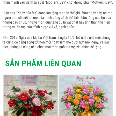
nhấn mạnh vào danh từ số ít “Mother’s Day” chứ không phải “Mothers’ Day”.
Hiện nay, “Ngày của Mẹ” đang lan rộng ra toàn thế giới. Vào ngày này, những
người con sẽ biết ơn mẹ của mình bằng cách thể hiện tấm lòng của họ qua
những câu chúc, những món quà tặng dù là vật chất hay tinh thần thể hiện
mong muốn mẹ của mình được vui vẻ, hạnh phúc.
Năm 2015, Ngày của Mẹ tại Việt Nam là ngày 10/5. Nó nhắc nhở mỗi chúng
ta cùng cố gắng sống tốt hơn mỗi ngày, làm mẹ cười hơn mỗi ngày. Và đặc
biệt, chúng ta cũng nên chọn một món quà mà mẹ yêu thích để tặng
SẢN PHẨM LIÊN QUAN