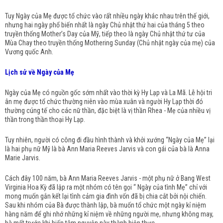
Tuy Ngày của Mẹ được tổ chức vào rất nhiều ngày khác nhau trên thế giới,
nhưng hai ngày phổ biến nhất là ngày Chủ nhật thứ hai của tháng 5 theo
truyền thống Mother’s Day của Mỹ, tiếp theo là ngày Chủ nhật thứ tư của
Mùa Chay theo truyền thống Mothering Sunday (Chủ nhật ngày của mẹ) của
Vương quốc Anh.
Lịch sử về Ngày của Mẹ
Ngày của Mẹ có nguồn gốc sớm nhất vào thời kỳ Hy Lạp và La Mã. Lễ hội tri
ân mẹ được tổ chức thường niên vào mùa xuân và người Hy Lạp thời đó
thường cúng tế cho các nữ thần, đặc biệt là vị thần Rhea - Mẹ của nhiều vị
thần trong thần thoại Hy Lạp.
Tuy nhiên, người có công đi đầu hình thành và khởi xướng “Ngày của Mẹ” lại
là hai phụ nữ Mỹ là bà Ann Maria Reeves Jarvis và con gái của bà là Anna
Marie Jarvis.
Cách đây 100 năm, bà Ann Maria Reeves Jarvis - một phụ nữ ở Bang West
Virginia Hoa Kỳ đã lập ra một nhóm có tên gọi “ Ngày của tình Mẹ” chỉ với
mong muốn gắn kết lại tình cảm gia đình vốn đã bị chia cắt bởi nội chiến.
Sau khi nhóm của Bà được thành lập, bà muốn tổ chức một ngày kỉ niệm
hàng năm để ghi nhớ những kỉ niệm về những người mẹ, nhưng không may,