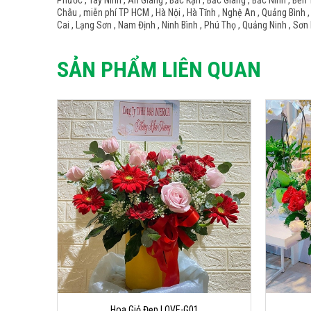
Phước , Tây Ninh , An Giang , Bắc Kạn , Bắc Giang , Bắc Ninh , Bến 
Châu , miễn phí TP HCM , Hà Nội , Hà Tĩnh , Nghệ An , Quảng Bình ,
Cai , Lạng Sơn , Nam Định , Ninh Bình , Phú Thọ , Quảng Ninh , Sơn 
SẢN PHẨM LIÊN QUAN
Hoa Giỏ Đẹp LOVE-G01