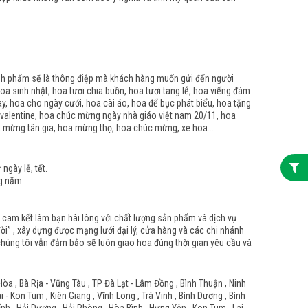
ành phẩm sẽ là thông điệp mà khách hàng muốn gửi đến người
oa sinh nhật, hoa tươi chia buồn, hoa tươi tang lễ, hoa viếng đám
ay, hoa cho ngày cưới, hoa cài áo, hoa để bục phát biểu, hoa tặng
 valentine, hoa chúc mừng ngày nhà giáo việt nam 20/11, hoa
a mừng tân gia, hoa mừng thọ, hoa chúc mừng, xe hoa...
gày lễ, tết.
g năm.
n cam kết làm bạn hài lòng với chất lượng sản phẩm và dịch vụ
i” , xây dựng được mạng lưới đại lý, cửa hàng và các chi nhánh
n chúng tôi vẫn đảm bảo sẽ luôn giao hoa đúng thời gian yêu cầu và
Hòa , Bà Rịa - Vũng Tàu , TP Đà Lạt - Lâm Đồng , Bình Thuận , Ninh
- Kon Tum , Kiên Giang , Vĩnh Long , Trà Vinh , Bình Dương , Bình