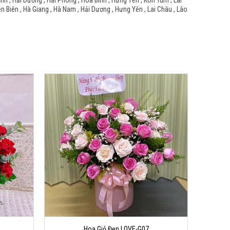
Tỉnh , Hải Dương , Hải Phòng , Hòa Bình , Hưng Yên , Kon Tum , Lai
ện Biên , Hà Giang , Hà Nam , Hải Dương , Hưng Yên , Lai Châu , Lào
Hoa Giỏ Đẹp LOVE-G07