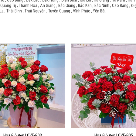
Tre , Cao Bằng , Đắk Lắc , Đắk Nông , Điện Biên , Gia Lai , Hà Giang , Hà Nam , Hà 
 Quảng Trị , Thanh Hóa , An Giang , Bắc Giang , Bắc Kan , Bắc Ninh , Cao Bằng , Đi
La , Thái Bình , Thái Nguyên , Tuyên Quang , Vĩnh Phúc , Yên Bái.
Hoa Giỏ Đẹp LOVE-G03
Hoa Giỏ Đẹp LOVE-G05