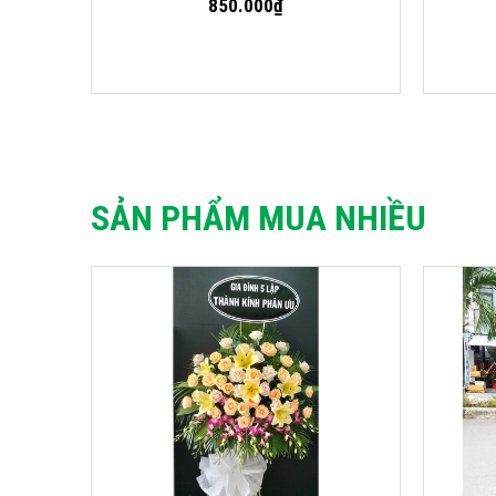
850.000₫
SẢN PHẨM MUA NHIỀU