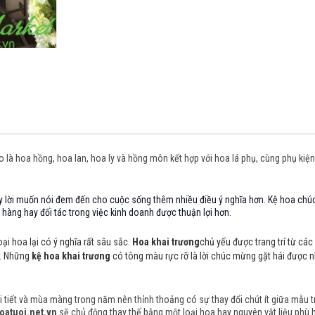
ạo là hoa hồng, hoa lan, hoa ly và hồng môn
kết hợp với hoa lá phụ, cùng phụ ki
y lời muốn nói đem đến cho cuộc sống thêm nhiều điều ý nghĩa hơn. Kệ hoa chú
hàng hay đối tác trong việc kinh doanh được thuận lợi hơn.
oại hoa lại có ý nghĩa rất sâu sắc.
Hoa khai trương
chủ yếu được trang trí từ cá
n. Những
kệ hoa khai trương
có tông màu rực rỡ là lời chúc mừng gặt hái được n
tiết và mùa màng trong năm nên thỉnh thoảng có sự thay đổi chút ít giữa mẫu trên
oatuoi.net.vn
sẽ chủ động thay thế bằng một loại hoa hay nguyên vật liệu phù