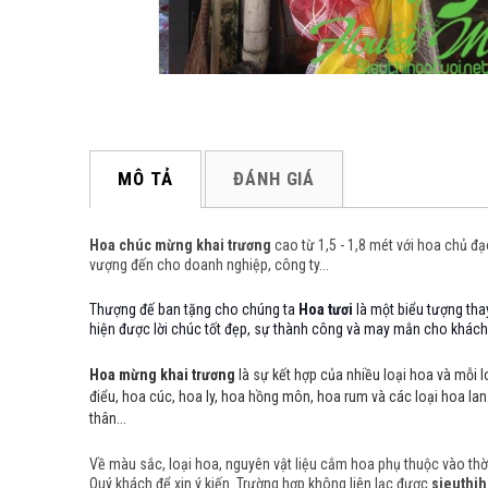
MÔ TẢ
ĐÁNH GIÁ
Hoa chúc mừng khai trương
cao từ 1,5 - 1,8 mét với hoa chủ đ
vượng đến cho doanh nghiệp, công ty...
Thượng đế ban tặng cho chúng ta
Hoa tươi
là một biểu tượng tha
hiện được lời chúc tốt đẹp, sự thành công và may mắn cho khách 
Hoa mừng khai trương
là sự kết hợp của nhiều loại hoa và mỗi l
điểu, hoa cúc, hoa ly, hoa hồng môn, hoa rum và các loại hoa la
thân...
Về màu sắc, loại hoa, nguyên vật liệu cắm hoa phụ thuộc vào thời 
Quý khách để xin ý kiến. Trường hợp không liên lạc được
sieuthih