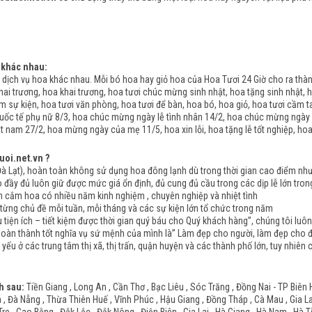
 khác nhau:
dịch vụ hoa khác nhau. Mỗi bó hoa hay giỏ hoa của Hoa Tươi 24 Giờ cho ra th
ai trương, hoa khai trương, hoa tươi chúc mừng sinh nhật, hoa tặng sinh nhật, h
àm sự kiện, hoa tươi văn phòng, hoa tươi để bàn, hoa bó, hoa giỏ, hoa tươi cầm t
uốc tế phụ nữ 8/3, hoa chúc mừng ngày lễ tình nhân 14/2, hoa chúc mừng ngày
 nam 27/2, hoa mừng ngày của mẹ 11/5, hoa xin lỗi, hoa tặng lễ tốt nghiệp, ho
uoi.net.vn ?
Lạt), hoàn toàn không sử dụng hoa đông lạnh dù trong thời gian cao điểm như n
y đủ luôn giữ được mức giá ổn định, đủ cung đủ cầu trong các dịp lễ lớn tron
ắm hoa có nhiều năm kinh nghiệm , chuyên nghiệp và nhiệt tình
ng chủ đề mỗi tuần, mỗi tháng và các sự kiện lớn tổ chức trong năm
tiện ích – tiết kiệm được thời gian quý báu cho Quý khách hàng”, chúng tôi luô
hoàn thành tốt nghĩa vụ sứ mệnh của mình là” Làm đẹp cho người, làm đẹp cho đờ
 yếu ở các trung tâm thị xã, thị trấn, quận huyện và các thành phố lớn, tuy nhiê
h sau:
Tiền Giang , Long An , Cần Thơ , Bạc Liêu , Sóc Trăng , Đồng Nai - TP Biên 
 Đà Nẵng , Thừa Thiên Huế , Vĩnh Phúc , Hậu Giang , Đồng Tháp , Cà Mau , Gia Lai 