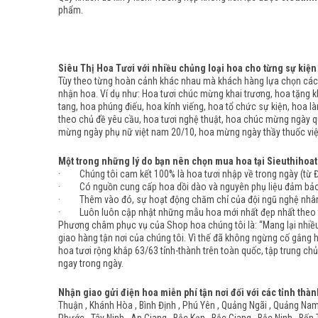
phẩm.
Siêu Thị Hoa Tươi với nhiều chủng loại hoa cho từng sự kiện
Tùy theo từng hoàn cảnh khác nhau mà khách hàng lựa chọn các 
nhận hoa. Ví dụ như: Hoa tươi chúc mừng khai trương, hoa tặng kh
tang, hoa phúng điếu, hoa kính viếng, hoa tổ chức sự kiện, hoa l
theo chủ đề yêu cầu, hoa tươi nghệ thuật, hoa chúc mừng ngày q
mừng ngày phụ nữ việt nam 20/10, hoa mừng ngày thầy thuốc việt
Một trong những lý do bạn nên chọn mua hoa tại Sieuthihoat
· Chúng tôi cam kết 100% là hoa tươi nhập về trong ngày (từ Đà 
· Có nguồn cung cấp hoa dồi dào và nguyên phụ liệu đảm bảo đầ
· Thêm vào đó, sự hoạt động chăm chỉ của đội ngũ nghệ nhân c
· Luôn luôn cập nhật những mẫu hoa mới nhất đẹp nhất theo từ
Phương châm phục vụ của Shop hoa chúng tôi là: “Mang lại nhiều 
giao hàng tận nơi của chúng tôi. Vì thế đã không ngừng cố gắng 
hoa tươi rộng khắp 63/63 tỉnh-thành trên toàn quốc, tập trung chủ
ngay trong ngày.
Nhận giao gửi điện hoa miễn phí tận nơi đối với các tỉnh thàn
Thuận , Khánh Hòa , Bình Định , Phú Yên , Quảng Ngãi , Quảng Nam ,