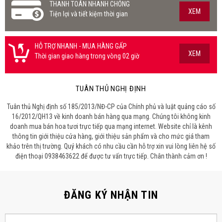
THANH TOÁN NHANH CHÓNG
XEM
Tiện lợi và tiết kiệm thời gian
HỖ TRỢ NHANH - MUA HÀNG GẤP
XEM
Thời gian giao hàng trong vòng 02 giờ
TUÂN THỦ NGHỊ ĐỊNH
Tuân thủ Nghị định số 185/2013/NĐ-CP của Chính phủ và luật quảng cáo số
16/2012/QH13 về kinh doanh bán hàng qua mạng. Chúng tôi không kinh
doanh mua bán hoa tươi trực tiếp qua mạng internet. Website chỉ là kênh
thông tin giới thiệu cửa hàng, giới thiệu sản phẩm và cho mức giá tham
khảo trên thị trường. Quý khách có nhu cầu cần hỗ trợ xin vui lòng liên hệ số
điện thoại 0938463622 để được tư vấn trực tiếp. Chân thành cảm ơn !
ĐĂNG KÝ NHẬN TIN