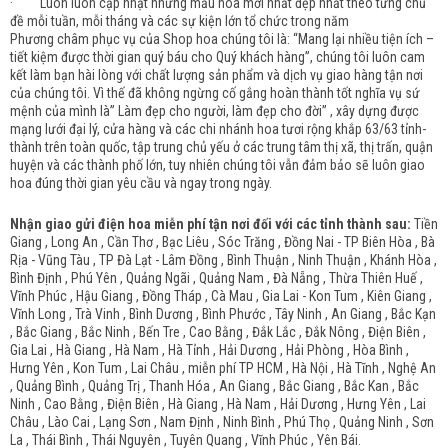
· Luôn luôn cập nhật những mẫu hoa mới nhất đẹp nhất theo từng chủ
đề mỗi tuần, mỗi tháng và các sự kiện lớn tổ chức trong năm
Phương châm phục vụ của Shop hoa chúng tôi là: “Mang lại nhiều tiện ích –
tiết kiệm được thời gian quý báu cho Quý khách hàng”, chúng tôi luôn cam
kết làm bạn hài lòng với chất lượng sản phẩm và dịch vụ giao hàng tận nơi
của chúng tôi. Vì thế đã không ngừng cố gắng hoàn thành tốt nghĩa vụ sứ
mệnh của mình là” Làm đẹp cho người, làm đẹp cho đời” , xây dựng được
mạng lưới đại lý, cửa hàng và các chi nhánh hoa tươi rộng khắp 63/63 tỉnh-
thành trên toàn quốc, tập trung chủ yếu ở các trung tâm thị xã, thị trấn, quận
huyện và các thành phố lớn, tuy nhiên chúng tôi vẫn đảm bảo sẽ luôn giao
hoa đúng thời gian yêu cầu và ngay trong ngày.
Nhận giao gửi điện hoa miễn phí tận nơi đối với các tỉnh thành sau:
Tiền
Giang , Long An , Cần Thơ , Bạc Liêu , Sóc Trăng , Đồng Nai - TP Biên Hòa , Bà
Rịa - Vũng Tàu , TP Đà Lạt - Lâm Đồng , Bình Thuận , Ninh Thuận , Khánh Hòa ,
Bình Định , Phú Yên , Quảng Ngãi , Quảng Nam , Đà Nẵng , Thừa Thiên Huế ,
Vĩnh Phúc , Hậu Giang , Đồng Tháp , Cà Mau , Gia Lai - Kon Tum , Kiên Giang ,
Vĩnh Long , Trà Vinh , Bình Dương , Bình Phước , Tây Ninh , An Giang , Bắc Kạn
, Bắc Giang , Bắc Ninh , Bến Tre , Cao Bằng , Đắk Lắc , Đắk Nông , Điện Biên ,
Gia Lai , Hà Giang , Hà Nam , Hà Tỉnh , Hải Dương , Hải Phòng , Hòa Bình ,
Hưng Yên , Kon Tum , Lai Châu , miễn phí TP HCM , Hà Nội , Hà Tĩnh , Nghệ An
, Quảng Bình , Quảng Trị , Thanh Hóa , An Giang , Bắc Giang , Bắc Kan , Bắc
Ninh , Cao Bằng , Điện Biên , Hà Giang , Hà Nam , Hải Dương , Hưng Yên , Lai
Châu , Lào Cai , Lạng Sơn , Nam Định , Ninh Bình , Phú Thọ , Quảng Ninh , Sơn
La , Thái Bình , Thái Nguyên , Tuyên Quang , Vĩnh Phúc , Yên Bái.