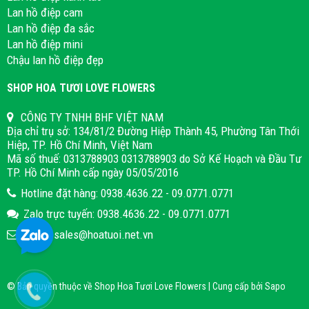
Lan hồ điệp cam
Lan hồ điệp đa sắc
Lan hồ điệp mini
Chậu lan hồ điệp đẹp
SHOP HOA TƯƠI LOVE FLOWERS
CÔNG TY TNHH BHF VIỆT NAM
Địa chỉ trụ sở: 134/81/2 Đường Hiệp Thành 45, Phường Tân Thới
Hiệp, TP. Hồ Chí Minh, Việt Nam
Mã số thuế: 0313788903 0313788903 do Sở Kế Hoạch và Đầu Tư
TP. Hồ Chí Minh cấp ngày 05/05/2016
Hotline đặt hàng: 0938.4636.22 - 09.0771.0771
Zalo trực tuyến: 0938.4636.22 - 09.0771.0771
Email: sales@hoatuoi.net.vn
© Bản quyền thuộc về Shop Hoa Tươi Love Flowers | Cung cấp bởi
Sapo