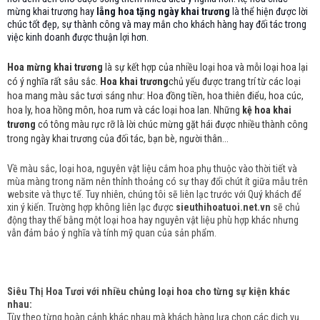
mừng khai trương hay
lẵng hoa tặng ngày khai trương
là thể hiện được lời
chúc tốt đẹp, sự thành công và may mắn cho khách hàng hay đối tác trong
việc kinh doanh được thuận lợi hơn.
Hoa mừng khai trương
là sự kết hợp của nhiều loại hoa và mỗi loại hoa lại
có ý nghĩa rất sâu sắc.
Hoa khai trương
chủ yếu được trang trí từ các loại
hoa mang màu sắc tươi sáng như: Hoa đồng tiền, hoa thiên điểu, hoa cúc,
hoa ly, hoa hồng môn, hoa rum và các loại hoa lan. Những
kệ hoa khai
trương
có tông màu rực rỡ là lời chúc mừng gặt hái được nhiều thành công
trong ngày khai trương của đối tác, bạn bè, người thân...
Về màu sắc, loại hoa, nguyên vật liệu cắm hoa phụ thuộc vào thời tiết và
mùa màng trong năm nên thỉnh thoảng có sự thay đổi chút ít giữa mẫu trên
website và thực tế. Tuy nhiên, chúng tôi sẽ liên lạc trước với Quý khách để
xin ý kiến. Trường hợp không liên lạc được
sieuthihoatuoi.net.vn
sẽ chủ
động thay thế bằng một loại hoa hay nguyên vật liệu phù hợp khác nhưng
vẫn đảm bảo ý nghĩa và tính mỹ quan của sản phẩm.
Siêu Thị Hoa Tươi với nhiều chủng loại hoa cho từng sự kiện khác
nhau:
Tùy theo từng hoàn cảnh khác nhau mà khách hàng lựa chọn các dịch vụ