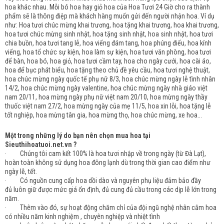
hoa khác nhau. Mỗi bó hoa hay giỏ hoa của Hoa Tươi 24 Giờ cho ra thành
phẩm sẽ là thông điệp mà khách hàng muốn gửi đến người nhận hoa. Ví dụ
như: Hoa tươi chúc mừng khai trương, hoa tặng khai trương, hoa khai trương,
hoa tươi chúc mừng sinh nhật, hoa tặng sinh nhật, hoa sinh nhật, hoa tươi
chia buồn, hoa tươi tang lễ, hoa viếng đám tang, hoa phúng điếu, hoa kính
viếng, hoa tổ chức sự kiện, hoa làm sự kiện, hoa tươi văn phòng, hoa tươi
để bàn, hoa bó, hoa giỏ, hoa tươi cầm tay, hoa cho ngày cưới, hoa cài áo,
hoa để bục phát biểu, hoa tặng theo chủ đề yêu cầu, hoa tươi nghệ thuật,
hoa chúc mừng ngày quốc tế phụ nữ 8/3, hoa chúc mừng ngày lễ tình nhân
14/2, hoa chúc mừng ngày valentine, hoa chúc mừng ngày nhà giáo việt
nam 20/11, hoa mừng ngày phụ nữ việt nam 20/10, hoa mừng ngày thầy
thuốc việt nam 27/2, hoa mừng ngày của mẹ 11/5, hoa xin lỗi, hoa tặng lễ
tốt nghiệp, hoa mừng tân gia, hoa mừng thọ, hoa chúc mừng, xe hoa...
Một trong những lý do bạn nên chọn mua hoa tại
Sieuthihoatuoi.net.vn ?
· Chúng tôi cam kết 100% là hoa tươi nhập về trong ngày (từ Đà Lạt),
hoàn toàn không sử dụng hoa đông lạnh dù trong thời gian cao điểm như
ngày lễ, tết.
· Có nguồn cung cấp hoa dồi dào và nguyên phụ liệu đảm bảo đầy
đủ luôn giữ được mức giá ổn định, đủ cung đủ cầu trong các dịp lễ lớn trong
năm.
· Thêm vào đó, sự hoạt động chăm chỉ của đội ngũ nghệ nhân cắm hoa
có nhiều năm kinh nghiệm , chuyên nghiệp và nhiệt tình