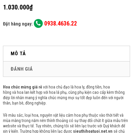
1.030.000₫
0938.4636.22
Đặt hàng ngay:
MÔ TẢ
ĐÁNH GIÁ
Hoa chúc mừng giá rẻ
với hoa chủ đạo là hoa ly, đồng tiền, hoa
hồng và hoa lan k
ết hợp với hoa lá phụ, cùng phụ kiện cao cấp kèm thông
điệp lời nhắn mang ý nghĩa chúc mừng mọi sự tốt đẹp luôn đến với người
thân, bạn bè, đồng nghiệp.
Về màu sắc, loại hoa, nguyên vật liệu cắm hoa phụ thuộc vào thời tiết và
mùa màng trong năm nên thỉnh thoảng có sự thay đổi chút ít giữa mẫu trên
website và thực tế. Tuy nhiên, chúng tôi sẽ liên lạc trước với Quý khách để
xin ý kiến. Trường hợp không liên lạc được
sieuthihoatuoi.net.vn
sẽ chủ