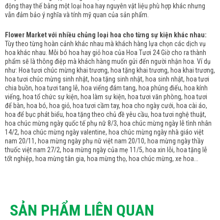
động thay thế bằng một loại hoa hay nguyên vật liệu phù hợp khác nhưng
vẫn đảm bảo ý nghĩa và tính mỹ quan của sản phẩm.
Flower Market với nhiều chủng loại hoa cho từng sự kiện khác nhau:
Tùy theo từng hoàn cảnh khác nhau mà khách hàng lựa chọn các dịch vụ
hoa khác nhau. Mỗi bó hoa hay giỏ hoa của Hoa Tươi 24 Giờ cho ra thành
phẩm sẽ là thông điệp mà khách hàng muốn gửi đến người nhận hoa. Ví dụ
như: Hoa tươi chúc mừng khai trương, hoa tặng khai trương, hoa khai trương,
hoa tươi chúc mừng sinh nhật, hoa tặng sinh nhật, hoa sinh nhật, hoa tươi
chia buồn, hoa tươi tang lễ, hoa viếng đám tang, hoa phúng điếu, hoa kính
viếng, hoa tổ chức sự kiện, hoa làm sự kiện, hoa tươi văn phòng, hoa tươi
để bàn, hoa bó, hoa giỏ, hoa tươi cầm tay, hoa cho ngày cưới, hoa cài áo,
hoa để bục phát biểu, hoa tặng theo chủ đề yêu cầu, hoa tươi nghệ thuật,
hoa chúc mừng ngày quốc tế phụ nữ 8/3, hoa chúc mừng ngày lễ tình nhân
14/2, hoa chúc mừng ngày valentine, hoa chúc mừng ngày nhà giáo việt
nam 20/11, hoa mừng ngày phụ nữ việt nam 20/10, hoa mừng ngày thầy
thuốc việt nam 27/2, hoa mừng ngày của mẹ 11/5, hoa xin lỗi, hoa tặng lễ
tốt nghiệp, hoa mừng tân gia, hoa mừng thọ, hoa chúc mừng, xe hoa...
SẢN PHẨM LIÊN QUAN