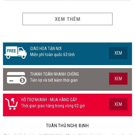
XEM THÊM
GIAO HOA TẬN NƠI
XEM
Miễn phí toàn quốc 63 tỉnh
THANH TOÁN NHANH CHÓNG
XEM
Tiện lợi và tiết kiệm thời gian
HỖ TRỢ NHANH - MUA HÀNG GẤP
XEM
Thời gian giao hàng trong vòng 02 giờ
TUÂN THỦ NGHỊ ĐỊNH