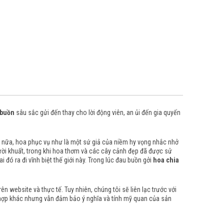
 buồn
sâu sắc gửi đến thay cho lời động viên, an ủi đến gia quyến
 nữa, hoa phục vụ như là một sứ giả của niềm hy vọng nhắc nhở
ười khuất, trong khi hoa thơm và các cây cảnh đẹp đã được sử
đó ra đi vĩnh biệt thế giới này.
Trong lúc đau buồn gởi
hoa chia
 website và thực tế. Tuy nhiên, chúng tôi sẽ liên lạc trước với
 hợp khác nhưng vẫn đảm bảo ý nghĩa và tính mỹ quan của sản