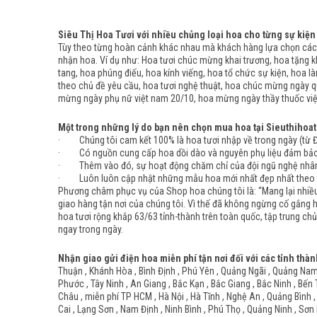
Siêu Thị Hoa Tươi với nhiều chủng loại hoa cho từng sự kiện
Tùy theo từng hoàn cảnh khác nhau mà khách hàng lựa chọn các 
nhận hoa. Ví dụ như: Hoa tươi chúc mừng khai trương, hoa tặng kh
tang, hoa phúng điếu, hoa kính viếng, hoa tổ chức sự kiện, hoa l
theo chủ đề yêu cầu, hoa tươi nghệ thuật, hoa chúc mừng ngày q
mừng ngày phụ nữ việt nam 20/10, hoa mừng ngày thầy thuốc việt
Một trong những lý do bạn nên chọn mua hoa tại Sieuthihoat
· Chúng tôi cam kết 100% là hoa tươi nhập về trong ngày (từ Đà 
· Có nguồn cung cấp hoa dồi dào và nguyên phụ liệu đảm bảo đầ
· Thêm vào đó, sự hoạt động chăm chỉ của đội ngũ nghệ nhân c
· Luôn luôn cập nhật những mẫu hoa mới nhất đẹp nhất theo từ
Phương châm phục vụ của Shop hoa chúng tôi là: “Mang lại nhiều 
giao hàng tận nơi của chúng tôi. Vì thế đã không ngừng cố gắng 
hoa tươi rộng khắp 63/63 tỉnh-thành trên toàn quốc, tập trung chủ
ngay trong ngày.
Nhận giao gửi điện hoa miễn phí tận nơi đối với các tỉnh thàn
Thuận , Khánh Hòa , Bình Định , Phú Yên , Quảng Ngãi , Quảng Nam ,
Phước , Tây Ninh , An Giang , Bắc Kạn , Bắc Giang , Bắc Ninh , Bến 
Châu , miễn phí TP HCM , Hà Nội , Hà Tĩnh , Nghệ An , Quảng Bình ,
Cai , Lạng Sơn , Nam Định , Ninh Bình , Phú Thọ , Quảng Ninh , Sơn 