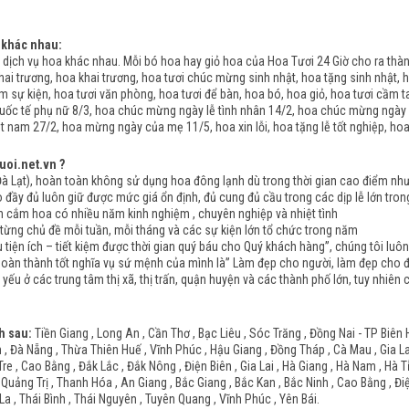
 khác nhau:
dịch vụ hoa khác nhau. Mỗi bó hoa hay giỏ hoa của Hoa Tươi 24 Giờ cho ra th
ai trương, hoa khai trương, hoa tươi chúc mừng sinh nhật, hoa tặng sinh nhật, h
àm sự kiện, hoa tươi văn phòng, hoa tươi để bàn, hoa bó, hoa giỏ, hoa tươi cầm t
uốc tế phụ nữ 8/3, hoa chúc mừng ngày lễ tình nhân 14/2, hoa chúc mừng ngày
 nam 27/2, hoa mừng ngày của mẹ 11/5, hoa xin lỗi, hoa tặng lễ tốt nghiệp, ho
uoi.net.vn ?
Lạt), hoàn toàn không sử dụng hoa đông lạnh dù trong thời gian cao điểm như n
y đủ luôn giữ được mức giá ổn định, đủ cung đủ cầu trong các dịp lễ lớn tron
ắm hoa có nhiều năm kinh nghiệm , chuyên nghiệp và nhiệt tình
ng chủ đề mỗi tuần, mỗi tháng và các sự kiện lớn tổ chức trong năm
tiện ích – tiết kiệm được thời gian quý báu cho Quý khách hàng”, chúng tôi luô
hoàn thành tốt nghĩa vụ sứ mệnh của mình là” Làm đẹp cho người, làm đẹp cho đờ
 yếu ở các trung tâm thị xã, thị trấn, quận huyện và các thành phố lớn, tuy nhiê
h sau:
Tiền Giang , Long An , Cần Thơ , Bạc Liêu , Sóc Trăng , Đồng Nai - TP Biên 
 Đà Nẵng , Thừa Thiên Huế , Vĩnh Phúc , Hậu Giang , Đồng Tháp , Cà Mau , Gia Lai 
Tre , Cao Bằng , Đắk Lắc , Đắk Nông , Điện Biên , Gia Lai , Hà Giang , Hà Nam , Hà 
 Quảng Trị , Thanh Hóa , An Giang , Bắc Giang , Bắc Kan , Bắc Ninh , Cao Bằng , Đi
La , Thái Bình , Thái Nguyên , Tuyên Quang , Vĩnh Phúc , Yên Bái.