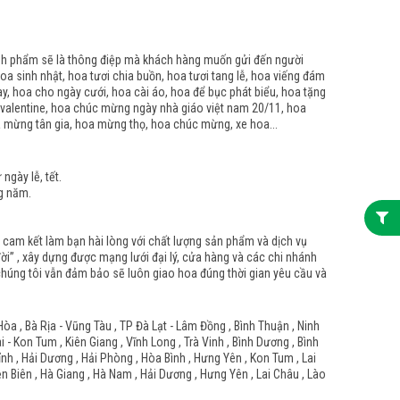
ành phẩm sẽ là thông điệp mà khách hàng muốn gửi đến người
oa sinh nhật, hoa tươi chia buồn, hoa tươi tang lễ, hoa viếng đám
ay, hoa cho ngày cưới, hoa cài áo, hoa để bục phát biểu, hoa tặng
 valentine, hoa chúc mừng ngày nhà giáo việt nam 20/11, hoa
a mừng tân gia, hoa mừng thọ, hoa chúc mừng, xe hoa...
gày lễ, tết.
g năm.
n cam kết làm bạn hài lòng với chất lượng sản phẩm và dịch vụ
i” , xây dựng được mạng lưới đại lý, cửa hàng và các chi nhánh
n chúng tôi vẫn đảm bảo sẽ luôn giao hoa đúng thời gian yêu cầu và
Hòa , Bà Rịa - Vũng Tàu , TP Đà Lạt - Lâm Đồng , Bình Thuận , Ninh
- Kon Tum , Kiên Giang , Vĩnh Long , Trà Vinh , Bình Dương , Bình
Tỉnh , Hải Dương , Hải Phòng , Hòa Bình , Hưng Yên , Kon Tum , Lai
ện Biên , Hà Giang , Hà Nam , Hải Dương , Hưng Yên , Lai Châu , Lào