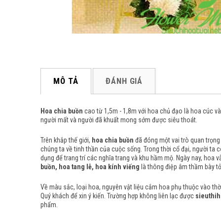
MÔ TẢ
ĐÁNH GIÁ
Hoa chia buồn
cao từ 1,5m - 1,8m với hoa chủ đạo là hoa cúc v
người mất và người đã khuất mong sớm được siêu thoát.
Trên khắp thế giới,
hoa chia buồn
đã đóng một vai trò quan trọng 
chúng ta về tinh thần của cuộc sống.
Trong thời cổ đại, người ta
dụng để trang trí các nghĩa trang và khu hầm mộ.
Ngày nay, hoa vẫ
buồn, hoa tang lễ, hoa kính viếng
là thông điệp âm thầm bày tỏ
Về màu sắc, loại hoa, nguyên vật liệu cắm hoa phụ thuộc vào thời 
Quý khách để xin ý kiến. Trường hợp không liên lạc được
sieuthih
phẩm.