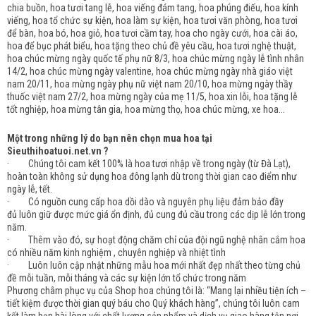
chia buồn, hoa tươi tang lễ, hoa viếng đám tang, hoa phúng điếu, hoa kính
viếng, hoa tổ chức sự kiện, hoa làm sự kiện, hoa tươi văn phòng, hoa tươi
để bàn, hoa bó, hoa giỏ, hoa tươi cầm tay, hoa cho ngày cưới, hoa cài áo,
hoa để bục phát biểu, hoa tặng theo chủ đề yêu cầu, hoa tươi nghệ thuật,
hoa chúc mừng ngày quốc tế phụ nữ 8/3, hoa chúc mừng ngày lễ tình nhân
14/2, hoa chúc mừng ngày valentine, hoa chúc mừng ngày nhà giáo việt
nam 20/11, hoa mừng ngày phụ nữ việt nam 20/10, hoa mừng ngày thầy
thuốc việt nam 27/2, hoa mừng ngày của mẹ 11/5, hoa xin lỗi, hoa tặng lễ
tốt nghiệp, hoa mừng tân gia, hoa mừng thọ, hoa chúc mừng, xe hoa...
Một trong những lý do bạn nên chọn mua hoa tại
Sieuthihoatuoi.net.vn ?
· Chúng tôi cam kết 100% là hoa tươi nhập về trong ngày (từ Đà Lạt),
hoàn toàn không sử dụng hoa đông lạnh dù trong thời gian cao điểm như
ngày lễ, tết.
· Có nguồn cung cấp hoa dồi dào và nguyên phụ liệu đảm bảo đầy
đủ luôn giữ được mức giá ổn định, đủ cung đủ cầu trong các dịp lễ lớn trong
năm.
· Thêm vào đó, sự hoạt động chăm chỉ của đội ngũ nghệ nhân cắm hoa
có nhiều năm kinh nghiệm , chuyên nghiệp và nhiệt tình
· Luôn luôn cập nhật những mẫu hoa mới nhất đẹp nhất theo từng chủ
đề mỗi tuần, mỗi tháng và các sự kiện lớn tổ chức trong năm
Phương châm phục vụ của Shop hoa chúng tôi là: “Mang lại nhiều tiện ích –
tiết kiệm được thời gian quý báu cho Quý khách hàng”, chúng tôi luôn cam