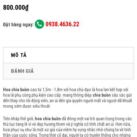
800.000₫
0938.4636.22
Đặt hàng ngay:
MÔ TẢ
ĐÁNH GIÁ
Hoa chia buồn
cao từ 1,5m - 1,8m với hoa chủ đạo là hoa lan kết hợp với
hoa lá phụ cùng phụ kiện cao cấp mang thông điệp
chia buồn
sâu sắc gửi
đến thay cho lời động viên, an ủi đến gia quyến người mất và người đã khuất
mong sớm được siêu thoát.
Trên khắp thế giới,
hoa chia buồn
đã đóng một vai trò quan trọng trong các
thủ tục tang lễ vì vẻ đẹp hương thơm và ý nghĩa có tính chất an ủi.
Hơn nữa,
hoa phục vụ như là một sứ giả của niềm hy vọng nhắc nhở chúng ta về tinh
thần của cuộc sống.
Trong thời cổ đại, người ta có truyền thống cho những