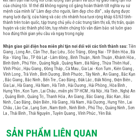
kết làm bạn hài lòng với chất lượng sản phẩm và dịch vụ giao hàng tận nơi
của chúng tôi. Vì thế đã không ngừng cố gắng hoàn thành tốt nghĩa vụ sứ
mệnh của mình là” Làm đẹp cho người, làm đẹp cho đời” , xây dựng được
mạng lưới đại lý, cửa hàng và các chi nhánh hoa tươi rộng khắp 63/63 tỉnh-
thành trên toàn quốc, tập trung chủ yếu ở các trung tâm thị xã, thị trấn, quận
huyện và các thành phố lớn, tuy nhiên chúng tôi vẫn đảm bảo sẽ luôn giao
hoa đúng thời gian yêu cầu và ngay trong ngày.
Nhận giao gửi điện hoa miễn phí tận nơi đối với các tỉnh thành sau:
Tiền
Giang , Long An , Cần Thơ , Bạc Liêu , Sóc Trăng , Đồng Nai - TP Biên Hòa , Bà
Rịa - Vũng Tàu , TP Đà Lạt - Lâm Đồng , Bình Thuận , Ninh Thuận , Khánh Hòa ,
Bình Định , Phú Yên , Quảng Ngãi , Quảng Nam , Đà Nẵng , Thừa Thiên Huế ,
Vĩnh Phúc , Hậu Giang , Đồng Tháp , Cà Mau , Gia Lai - Kon Tum , Kiên Giang ,
Vĩnh Long , Trà Vinh , Bình Dương , Bình Phước , Tây Ninh , An Giang , Bắc Kạn
, Bắc Giang , Bắc Ninh , Bến Tre , Cao Bằng , Đắk Lắc , Đắk Nông , Điện Biên ,
Gia Lai , Hà Giang , Hà Nam , Hà Tỉnh , Hải Dương , Hải Phòng , Hòa Bình ,
Hưng Yên , Kon Tum , Lai Châu , miễn phí TP HCM , Hà Nội , Hà Tĩnh , Nghệ An
, Quảng Bình , Quảng Trị , Thanh Hóa , An Giang , Bắc Giang , Bắc Kan , Bắc
Ninh , Cao Bằng , Điện Biên , Hà Giang , Hà Nam , Hải Dương , Hưng Yên , Lai
Châu , Lào Cai , Lạng Sơn , Nam Định , Ninh Bình , Phú Thọ , Quảng Ninh , Sơn
La , Thái Bình , Thái Nguyên , Tuyên Quang , Vĩnh Phúc , Yên Bái.
SẢN PHẨM LIÊN QUAN