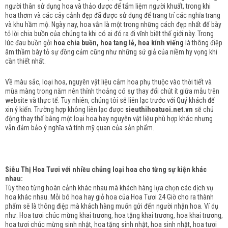
người thân sử dụng hoa và thảo dược để tẩm liệm người khuất, trong khi
hoa thơm và các cây cảnh đẹp đã được sử dụng để trang trí các nghĩa trang
và khu hầm mộ.
Ngày nay, hoa vẫn là một trong những cách đẹp nhất để bày
tỏ lời chia buồn của chúng ta khi có ai đó ra đi vĩnh biệt thế giới này.
Trong
lúc đau buồn gởi
hoa chia buồn, hoa tang lễ, hoa kính viếng
là thông điệp
âm thầm bày tỏ sự đồng cảm cũng như những sứ giả của niềm hy vọng khi
cần thiết nhất.
Về màu sắc, loại hoa, nguyên vật liệu cắm hoa phụ thuộc vào thời tiết và
mùa màng trong năm nên thỉnh thoảng có sự thay đổi chút ít giữa mẫu trên
website và thực tế. Tuy nhiên, chúng tôi sẽ liên lạc trước với Quý khách để
xin ý kiến. Trường hợp không liên lạc được
sieuthihoatuoi.net.vn
sẽ chủ
động thay thế bằng một loại hoa hay nguyên vật liệu phù hợp khác nhưng
vẫn đảm bảo ý nghĩa và tính mỹ quan của sản phẩm.
Siêu Thị Hoa Tươi với nhiều chủng loại hoa cho từng sự kiện khác
nhau:
Tùy theo từng hoàn cảnh khác nhau mà khách hàng lựa chọn các dịch vụ
hoa khác nhau. Mỗi bó hoa hay giỏ hoa của Hoa Tươi 24 Giờ cho ra thành
phẩm sẽ là thông điệp mà khách hàng muốn gửi đến người nhận hoa. Ví dụ
như: Hoa tươi chúc mừng khai trương, hoa tặng khai trương, hoa khai trương,
hoa tươi chúc mừng sinh nhật, hoa tặng sinh nhật, hoa sinh nhật, hoa tươi