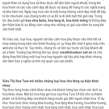
người thân sử dụng hoa và thảo dược để tẩm liệm người khuất, trong khi
hoa thơm và các cây cảnh đẹp đã được sử dụng để trang trí các nghĩa trang
và khu hầm mộ.
Ngày nay, hoa vẫn là một trong những cách đẹp nhất để bày
tỏ lời chia buồn của chúng ta khi có ai đó ra đi vĩnh biệt thế giới này.
Trong
lúc đau buồn gởi
hoa chia buồn, hoa tang lễ, hoa kính viếng
là thông điệp
âm thầm bày tỏ sự đồng cảm cũng như những sứ giả của niềm hy vọng khi
cần thiết nhất.
Về màu sắc, loại hoa, nguyên vật liệu cắm hoa phụ thuộc vào thời tiết và
mùa màng trong năm nên thỉnh thoảng có sự thay đổi chút ít giữa mẫu trên
website và thực tế. Tuy nhiên, chúng tôi sẽ liên lạc trước với Quý khách để
xin ý kiến. Trường hợp không liên lạc được
sieuthihoatuoi.net.vn
sẽ chủ
động thay thế bằng một loại hoa hay nguyên vật liệu phù hợp khác nhưng
vẫn đảm bảo ý nghĩa và tính mỹ quan của sản phẩm.
Siêu Thị Hoa Tươi với nhiều chủng loại hoa cho từng sự kiện khác
nhau:
Tùy theo từng hoàn cảnh khác nhau mà khách hàng lựa chọn các dịch vụ
hoa khác nhau. Mỗi bó hoa hay giỏ hoa của Hoa Tươi 24 Giờ cho ra thành
phẩm sẽ là thông điệp mà khách hàng muốn gửi đến người nhận hoa. Ví dụ
như: Hoa tươi chúc mừng khai trương, hoa tặng khai trương, hoa khai trương,
hoa tươi chúc mừng sinh nhật, hoa tặng sinh nhật, hoa sinh nhật, hoa tươi