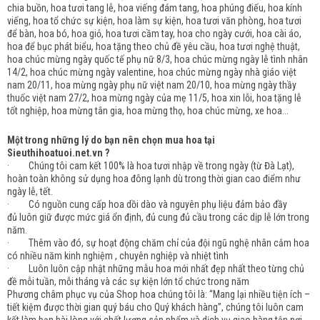
chia buồn, hoa tươi tang lễ, hoa viếng đám tang, hoa phúng điếu, hoa kính
viếng, hoa tổ chức sự kiện, hoa làm sự kiện, hoa tươi văn phòng, hoa tươi
để bàn, hoa bó, hoa giỏ, hoa tươi cầm tay, hoa cho ngày cưới, hoa cài áo,
hoa để bục phát biểu, hoa tặng theo chủ đề yêu cầu, hoa tươi nghệ thuật,
hoa chúc mừng ngày quốc tế phụ nữ 8/3, hoa chúc mừng ngày lễ tình nhân
14/2, hoa chúc mừng ngày valentine, hoa chúc mừng ngày nhà giáo việt
nam 20/11, hoa mừng ngày phụ nữ việt nam 20/10, hoa mừng ngày thầy
thuốc việt nam 27/2, hoa mừng ngày của mẹ 11/5, hoa xin lỗi, hoa tặng lễ
tốt nghiệp, hoa mừng tân gia, hoa mừng thọ, hoa chúc mừng, xe hoa...
Một trong những lý do bạn nên chọn mua hoa tại
Sieuthihoatuoi.net.vn ?
· Chúng tôi cam kết 100% là hoa tươi nhập về trong ngày (từ Đà Lạt),
hoàn toàn không sử dụng hoa đông lạnh dù trong thời gian cao điểm như
ngày lễ, tết.
· Có nguồn cung cấp hoa dồi dào và nguyên phụ liệu đảm bảo đầy
đủ luôn giữ được mức giá ổn định, đủ cung đủ cầu trong các dịp lễ lớn trong
năm.
· Thêm vào đó, sự hoạt động chăm chỉ của đội ngũ nghệ nhân cắm hoa
có nhiều năm kinh nghiệm , chuyên nghiệp và nhiệt tình
· Luôn luôn cập nhật những mẫu hoa mới nhất đẹp nhất theo từng chủ
đề mỗi tuần, mỗi tháng và các sự kiện lớn tổ chức trong năm
Phương châm phục vụ của Shop hoa chúng tôi là: “Mang lại nhiều tiện ích –
tiết kiệm được thời gian quý báu cho Quý khách hàng”, chúng tôi luôn cam