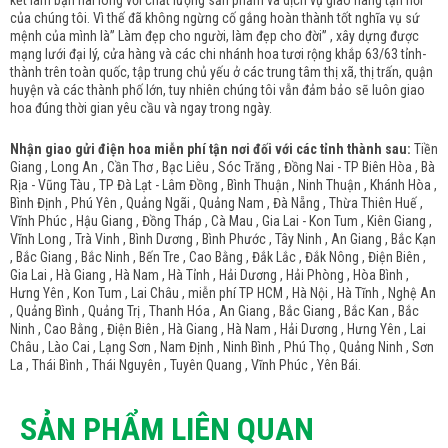
kết làm bạn hài lòng với chất lượng sản phẩm và dịch vụ giao hàng tận nơi
của chúng tôi. Vì thế đã không ngừng cố gắng hoàn thành tốt nghĩa vụ sứ
mệnh của mình là” Làm đẹp cho người, làm đẹp cho đời” , xây dựng được
mạng lưới đại lý, cửa hàng và các chi nhánh hoa tươi rộng khắp 63/63 tỉnh-
thành trên toàn quốc, tập trung chủ yếu ở các trung tâm thị xã, thị trấn, quận
huyện và các thành phố lớn, tuy nhiên chúng tôi vẫn đảm bảo sẽ luôn giao
hoa đúng thời gian yêu cầu và ngay trong ngày.
Nhận giao gửi điện hoa miễn phí tận nơi đối với các tỉnh thành sau:
Tiền
Giang , Long An , Cần Thơ , Bạc Liêu , Sóc Trăng , Đồng Nai - TP Biên Hòa , Bà
Rịa - Vũng Tàu , TP Đà Lạt - Lâm Đồng , Bình Thuận , Ninh Thuận , Khánh Hòa ,
Bình Định , Phú Yên , Quảng Ngãi , Quảng Nam , Đà Nẵng , Thừa Thiên Huế ,
Vĩnh Phúc , Hậu Giang , Đồng Tháp , Cà Mau , Gia Lai - Kon Tum , Kiên Giang ,
Vĩnh Long , Trà Vinh , Bình Dương , Bình Phước , Tây Ninh , An Giang , Bắc Kạn
, Bắc Giang , Bắc Ninh , Bến Tre , Cao Bằng , Đắk Lắc , Đắk Nông , Điện Biên ,
Gia Lai , Hà Giang , Hà Nam , Hà Tỉnh , Hải Dương , Hải Phòng , Hòa Bình ,
Hưng Yên , Kon Tum , Lai Châu , miễn phí TP HCM , Hà Nội , Hà Tĩnh , Nghệ An
, Quảng Bình , Quảng Trị , Thanh Hóa , An Giang , Bắc Giang , Bắc Kan , Bắc
Ninh , Cao Bằng , Điện Biên , Hà Giang , Hà Nam , Hải Dương , Hưng Yên , Lai
Châu , Lào Cai , Lạng Sơn , Nam Định , Ninh Bình , Phú Thọ , Quảng Ninh , Sơn
La , Thái Bình , Thái Nguyên , Tuyên Quang , Vĩnh Phúc , Yên Bái.
SẢN PHẨM LIÊN QUAN