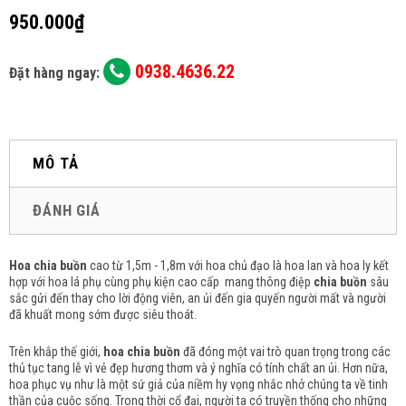
950.000₫
0938.4636.22
Đặt hàng ngay:
MÔ TẢ
ĐÁNH GIÁ
Hoa chia buồn
cao từ 1,5m - 1,8m với hoa chủ đạo là hoa lan và hoa ly kết
hợp với hoa lá phụ cùng phụ kiện cao cấp mang thông điệp
chia buồn
sâu
sắc gửi đến thay cho lời động viên, an ủi đến gia quyến người mất và người
đã khuất mong sớm được siêu thoát.
Trên khắp thế giới,
hoa chia buồn
đã đóng một vai trò quan trọng trong các
thủ tục tang lễ vì vẻ đẹp hương thơm và ý nghĩa có tính chất an ủi.
Hơn nữa,
hoa phục vụ như là một sứ giả của niềm hy vọng nhắc nhở chúng ta về tinh
thần của cuộc sống.
Trong thời cổ đại, người ta có truyền thống cho những