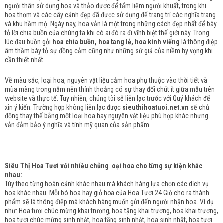
người thân sử dụng hoa và thảo dược để tẩm liệm người khuất, trong khi
hoa thơm và các cây cảnh đẹp đã được sử dụng để trang trí các nghĩa trang
và khu hầm mộ.
Ngày nay, hoa vẫn là một trong những cách đẹp nhất để bày
tỏ lời chia buồn của chúng ta khi có ai đó ra đi vĩnh biệt thế giới này.
Trong
lúc đau buồn gởi
hoa chia buồn, hoa tang lễ, hoa kính viếng
là thông điệp
âm thầm bày tỏ sự đồng cảm cũng như những sứ giả của niềm hy vọng khi
cần thiết nhất.
Về màu sắc, loại hoa, nguyên vật liệu cắm hoa phụ thuộc vào thời tiết và
mùa màng trong năm nên thỉnh thoảng có sự thay đổi chút ít giữa mẫu trên
website và thực tế. Tuy nhiên, chúng tôi sẽ liên lạc trước với Quý khách để
xin ý kiến. Trường hợp không liên lạc được
sieuthihoatuoi.net.vn
sẽ chủ
động thay thế bằng một loại hoa hay nguyên vật liệu phù hợp khác nhưng
vẫn đảm bảo ý nghĩa và tính mỹ quan của sản phẩm.
Siêu Thị Hoa Tươi với nhiều chủng loại hoa cho từng sự kiện khác
nhau:
Tùy theo từng hoàn cảnh khác nhau mà khách hàng lựa chọn các dịch vụ
hoa khác nhau. Mỗi bó hoa hay giỏ hoa của Hoa Tươi 24 Giờ cho ra thành
phẩm sẽ là thông điệp mà khách hàng muốn gửi đến người nhận hoa. Ví dụ
như: Hoa tươi chúc mừng khai trương, hoa tặng khai trương, hoa khai trương,
hoa tươi chúc mừng sinh nhật, hoa tặng sinh nhật, hoa sinh nhật, hoa tươi