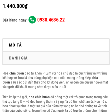
1.440.000₫
0938.4636.22
Đặt hàng ngay:
MÔ TẢ
ĐÁNH GIÁ
Hoa chia buồn
cao từ 1,5m - 1,8m với hoa chủ đạo là cúc trắng và ly trắng,
kết hợp với hoa lá phụ cùng phụ kiện cao cấp mang thông điệp
chia
buồn
sâu sắc gửi đến thay cho lời động viên, an ủi đến gia quyến người mất
và người đã khuất mong sớm được siêu thoát.
Trên khắp thế giới,
hoa chia buồn
đã đóng một vai trò quan trọng trong các
thủ tục tang lễ vì vẻ đẹp hương thơm và ý nghĩa có tính chất an ủi.
Hơn nữa,
hoa phục vụ như là một sứ giả của niềm hy vọng nhắc nhở chúng ta về tinh
thần của cuộc sống.
Trong thời cổ đại, người ta có truyền thống cho những