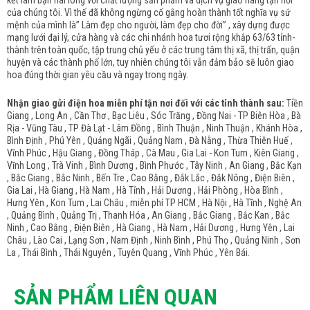
kết làm bạn hài lòng với chất lượng sản phẩm và dịch vụ giao hàng tận nơi
của chúng tôi. Vì thế đã không ngừng cố gắng hoàn thành tốt nghĩa vụ sứ
mệnh của mình là” Làm đẹp cho người, làm đẹp cho đời” , xây dựng được
mạng lưới đại lý, cửa hàng và các chi nhánh hoa tươi rộng khắp 63/63 tỉnh-
thành trên toàn quốc, tập trung chủ yếu ở các trung tâm thị xã, thị trấn, quận
huyện và các thành phố lớn, tuy nhiên chúng tôi vẫn đảm bảo sẽ luôn giao
hoa đúng thời gian yêu cầu và ngay trong ngày.
Nhận giao gửi điện hoa miễn phí tận nơi đối với các tỉnh thành sau:
Tiền
Giang , Long An , Cần Thơ , Bạc Liêu , Sóc Trăng , Đồng Nai - TP Biên Hòa , Bà
Rịa - Vũng Tàu , TP Đà Lạt - Lâm Đồng , Bình Thuận , Ninh Thuận , Khánh Hòa ,
Bình Định , Phú Yên , Quảng Ngãi , Quảng Nam , Đà Nẵng , Thừa Thiên Huế ,
Vĩnh Phúc , Hậu Giang , Đồng Tháp , Cà Mau , Gia Lai - Kon Tum , Kiên Giang ,
Vĩnh Long , Trà Vinh , Bình Dương , Bình Phước , Tây Ninh , An Giang , Bắc Kạn
, Bắc Giang , Bắc Ninh , Bến Tre , Cao Bằng , Đắk Lắc , Đắk Nông , Điện Biên ,
Gia Lai , Hà Giang , Hà Nam , Hà Tỉnh , Hải Dương , Hải Phòng , Hòa Bình ,
Hưng Yên , Kon Tum , Lai Châu , miễn phí TP HCM , Hà Nội , Hà Tĩnh , Nghệ An
, Quảng Bình , Quảng Trị , Thanh Hóa , An Giang , Bắc Giang , Bắc Kan , Bắc
Ninh , Cao Bằng , Điện Biên , Hà Giang , Hà Nam , Hải Dương , Hưng Yên , Lai
Châu , Lào Cai , Lạng Sơn , Nam Định , Ninh Bình , Phú Thọ , Quảng Ninh , Sơn
La , Thái Bình , Thái Nguyên , Tuyên Quang , Vĩnh Phúc , Yên Bái.
SẢN PHẨM LIÊN QUAN