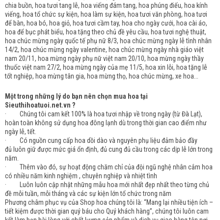
chia buồn, hoa tươi tang lễ, hoa viếng đám tang, hoa phúng điếu, hoa kính
viếng, hoa tổ chức sự kiện, hoa làm sự kiện, hoa tươi văn phòng, hoa tươi
để bàn, hoa bó, hoa giỏ, hoa tươi cầm tay, hoa cho ngày cưới, hoa cài áo,
hoa để bục phát biểu, hoa tặng theo chủ đề yêu cầu, hoa tươi nghệ thuật,
hoa chúc mừng ngày quốc tế phụ nữ 8/3, hoa chúc mừng ngày lễ tình nhân
14/2, hoa chúc mừng ngày valentine, hoa chúc mừng ngày nhà giáo việt
nam 20/11, hoa mừng ngày phụ nữ việt nam 20/10, hoa mừng ngày thầy
thuốc việt nam 27/2, hoa mừng ngày của mẹ 11/5, hoa xin lỗi, hoa tặng lễ
tốt nghiệp, hoa mừng tân gia, hoa mừng thọ, hoa chúc mừng, xe hoa...
Một trong những lý do bạn nên chọn mua hoa tại
Sieuthihoatuoi.net.vn ?
· Chúng tôi cam kết 100% là hoa tươi nhập về trong ngày (từ Đà Lạt),
hoàn toàn không sử dụng hoa đông lạnh dù trong thời gian cao điểm như
ngày lễ, tết.
· Có nguồn cung cấp hoa dồi dào và nguyên phụ liệu đảm bảo đầy
đủ luôn giữ được mức giá ổn định, đủ cung đủ cầu trong các dịp lễ lớn trong
năm.
· Thêm vào đó, sự hoạt động chăm chỉ của đội ngũ nghệ nhân cắm hoa
có nhiều năm kinh nghiệm , chuyên nghiệp và nhiệt tình
· Luôn luôn cập nhật những mẫu hoa mới nhất đẹp nhất theo từng chủ
đề mỗi tuần, mỗi tháng và các sự kiện lớn tổ chức trong năm
Phương châm phục vụ của Shop hoa chúng tôi là: “Mang lại nhiều tiện ích –
tiết kiệm được thời gian quý báu cho Quý khách hàng”, chúng tôi luôn cam